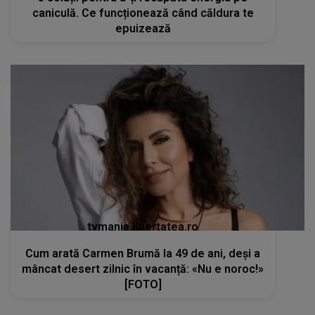
caniculă. Ce funcționează când căldura te
epuizează
tvmania.libertatea.ro
Cum arată Carmen Brumă la 49 de ani, deși a
mâncat desert zilnic în vacanță: «Nu e noroc!»
[FOTO]