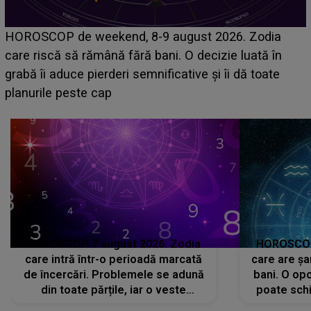
Emanuel a ținut ACEST DETALIU ASCUNS până
acum! În fața Alexandrei, concurentul din Casa Iubirii
face o MĂRTURISIRE NEAȘTEPTATĂ despre mama
sa: "I-am spus și ei în față, eu nu te iubesc pentru
că..."
HOROSCOP 7 august 2026. Zodia
HOROSCOP 
care intră într-o perioadă marcată
care are șa
de încercări. Problemele se adună
bani. O opo
din toate părțile, iar o veste
poate schi
neașteptată îi dă planurile peste
la