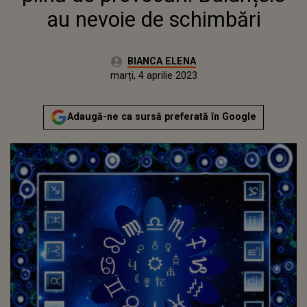
au nevoie de schimbări
Autor:
BIANCA ELENA
Publicat:
marți, 4 aprilie 2023
Actualizat:
marți, 4 aprilie 2023
Adaugă-ne ca sursă preferată în Google