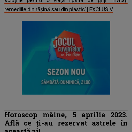
soluțiile pentru o viață lipsită de griji: "Evitați
remediile din rășină sau din plastic"| EXCLUSIV
Horoscop mâine, 5 aprilie 2023.
Află ce ți-au rezervat astrele în
această zi!