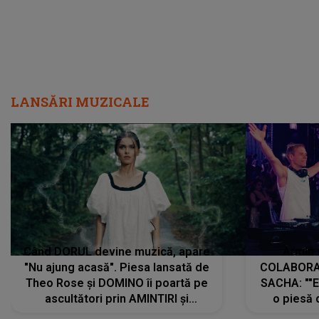
LANSĂRI MUZICALE
Când DORUL devine muzică, apare
Armin 
"Nu ajung acasă". Piesa lansată de
COLABORAR
Theo Rose și DOMINO îi poartă pe
SACHA: ""E
ascultători prin AMINTIRI și
o piesă 
REGĂSIRI, iar drumul emoțiilor
imediat pre