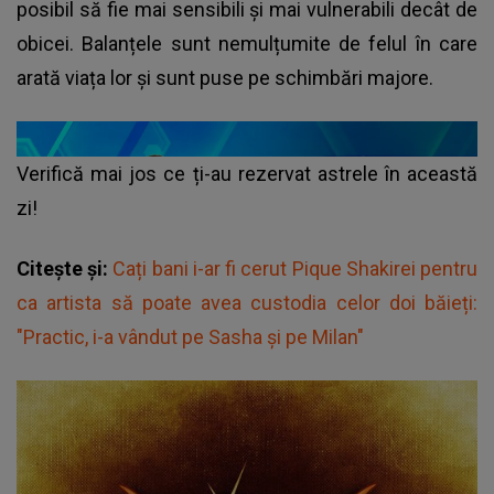
posibil să fie mai sensibili și mai vulnerabili decât de
obicei. Balanțele sunt nemulțumite de felul în care
arată viața lor și sunt puse pe schimbări majore.
Verifică mai jos ce ți-au rezervat astrele în această
zi!
Citește și:
Cați bani i-ar fi cerut Pique Shakirei pentru
ca artista să poate avea custodia celor doi băieți:
"Practic, i-a vândut pe Sasha și pe Milan"