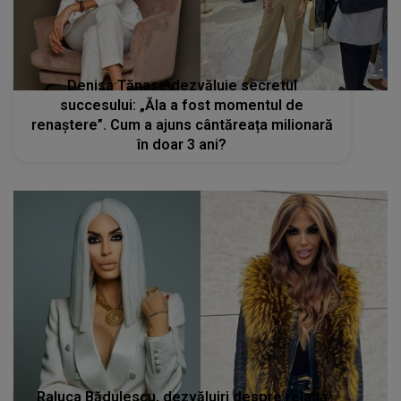
Denisa Tănase dezvăluie secretul
succesului: „Ăla a fost momentul de
renaștere”. Cum a ajuns cântăreața milionară
în doar 3 ani?
Raluca Bădulescu, dezvăluiri despre relația