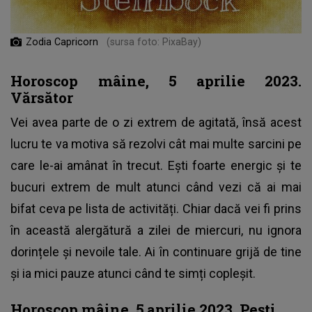
Zodia Capricorn
(sursa foto: PixaBay)
Horoscop mâine, 5 aprilie 2023.
Vărsător
Vei avea parte de o zi extrem de agitată, însă acest
lucru te va motiva să rezolvi cât mai multe sarcini pe
care le-ai amânat în trecut. Ești foarte energic și te
bucuri extrem de mult atunci când vezi că ai mai
bifat ceva pe lista de activități. Chiar dacă vei fi prins
în această alergătură a zilei de miercuri, nu ignora
dorințele și nevoile tale. Ai în continuare grijă de tine
și ia mici pauze atunci când te simți copleșit.
Horoscop mâine, 5 aprilie 2023. Pești