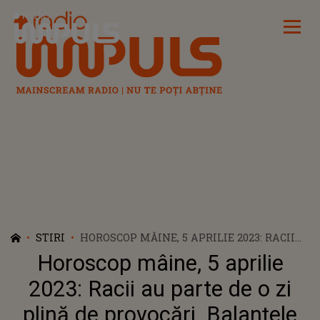
Radio Impuls
STIRI
HOROSCOP MÂINE, 5 APRILIE 2023: RACII
AU PARTE DE O ZI PLINĂ DE PROVOCĂRI.
Horoscop mâine, 5 aprilie
BALANȚELE AU NEVOIE DE SCHIMBĂRI
2023: Racii au parte de o zi
plină de provocări. Balanțele