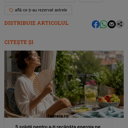
află ce ți-au rezervat astrele
DISTRIBUIE ARTICOLUL
CITEȘTE ȘI
femeia.ro
5 soluții pentru a-ți recăpăta energia pe