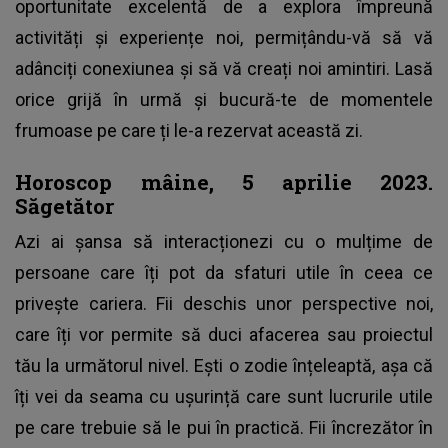
oportunitate excelentă de a explora împreună
activități și experiențe noi, permițându-vă să vă
adânciți conexiunea și să vă creați noi amintiri. Lasă
orice grijă în urmă și bucură-te de momentele
frumoase pe care ți le-a rezervat această zi.
Horoscop mâine, 5 aprilie 2023.
Săgetător
Azi ai șansa să interacționezi cu o mulțime de
persoane care îți pot da sfaturi utile în ceea ce
privește cariera. Fii deschis unor perspective noi,
care îți vor permite să duci afacerea sau proiectul
tău la următorul nivel. Ești o zodie înțeleaptă, așa că
îți vei da seama cu ușurință care sunt lucrurile utile
pe care trebuie să le pui în practică. Fii încrezător în