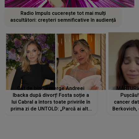
Radio Impuls cucerește tot mai mulți
ascultători: creșteri semnificative în audiență
Cât de bine îi merge Andreei
MĂRTURIA
Ibacka după divorț! Fosta soție a
Pușcău!
lui Cabral a întors toate privirile în
cancer dato
prima zi de UNTOLD: „Parcă ai altă
Berkovich, 
strălucire, emani putere,
accident ru
încredere, siguranță...”
Dacă nu 