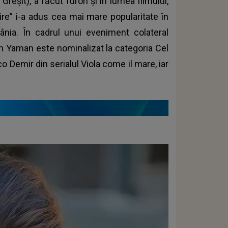
reșit), a făcut furori și în lumea filmului,
bire” i-a adus cea mai mare popularitate în
mânia. În cadrul unui eveniment colateral
Can Yaman este nominalizat la categoria Cel
 Demir din serialul Viola come il mare, iar