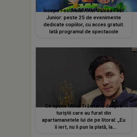
Începe Festivalul Ariel Vâlcea Fest
Junior: peste 25 de evenimente
dedicate copiilor, cu acces gratuit.
Iată programul de spectacole
Ce spune Mihai Trăistariu despre
turiștii care au furat din
apartamanetele lui de pe litoral: „Eu
îi iert, nu îi pun la plată, la
despăgubiri”