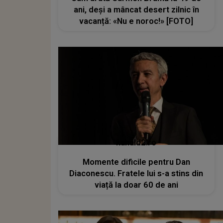
ani, deși a mâncat desert zilnic în
vacanță: «Nu e noroc!» [FOTO]
kanald2.ro
Momente dificile pentru Dan
Diaconescu. Fratele lui s-a stins din
viață la doar 60 de ani