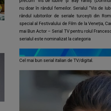
precum “Vis de Iubire” și “Bay Yanlış” (Domnul G
nu doar în rândul femeilor. Serialul “Vis de Iu
rândul iubitorilor de seriale turcești din Ro
special al Festivalului de Film de la Veneția, 
mai Bun Actor – Serial TV pentru rolul Francesco
serialul este nominalizat la categoria
Cel mai bun serial italian de TV/digital.