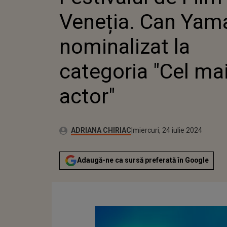
LA CATE
Veneția. Can Yam
BUN AC
nominalizat la
categoria "Cel ma
actor"
Publicat:
Autor:
miercuri, 24 iulie 2024
Actualizat:
ADRIANA CHIRIAC
miercuri, 24 iulie 2024
Adaugă-ne ca sursă preferată în Google