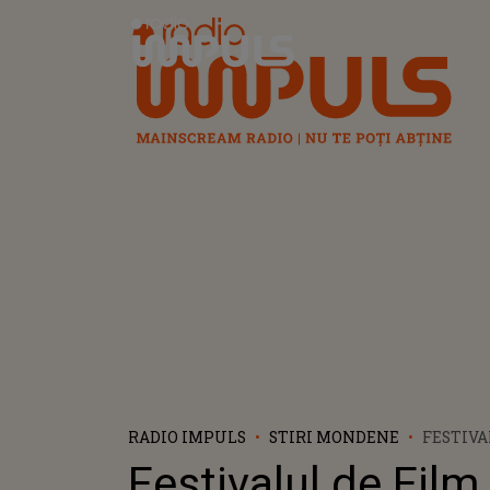
Radio Impuls
RADIO IMPULS
STIRI MONDENE
FESTIVA
DE LA V
Festivalul de Film
YAMAN,