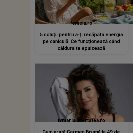
femeia.ro
5 soluții pentru a-ți recăpăta energia
pe caniculă. Ce funcționează când
căldura te epuizează
tvmania.libertatea.ro
Cum arată Carmen Brumă la 49 de