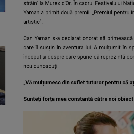
străin” la Murex d’Or. În cadrul Festivalului Na
Yaman a primit două premii. „Premiul pentru im
artistic”.
Can Yaman
s-a declarat onorat să primească 
care îl susțin în aventura lui. A mulțumit în sp
început și despre care spune că reprezintă comb
nou cunoscuți.
„Vă mulțumesc din suflet tuturor pentru că aț
Sunteți forța mea constantă către noi obiect