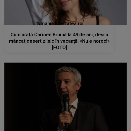
tvmania.libertatea.ro
Cum arată Carmen Brumă la 49 de ani, deși a
mâncat desert zilnic în vacanță: «Nu e noroc!»
[FOTO]
kanald2.ro