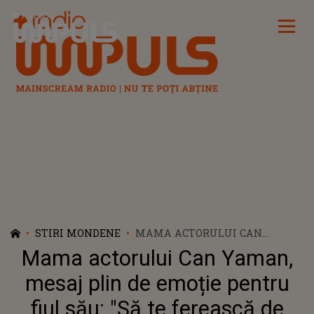
Radio Impuls
STIRI MONDENE
MAMA ACTORULUI CAN
YAMAN, MESAJ PLIN DE
Mama actorului Can Yaman,
EMOȚIE PENTRU FIUL SĂU: "SĂ
TE FEREASCĂ DE CELE RELE"
mesaj plin de emoție pentru
fiul său: "Să te ferească de