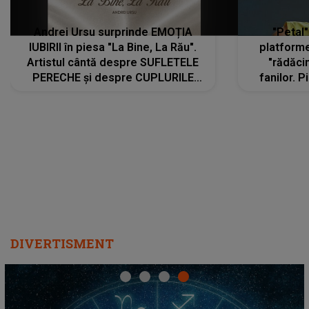
Andrei Ursu surprinde EMOȚIA
"Petal"
IUBIRII în piesa "La Bine, La Rău".
platforme
Artistul cântă despre SUFLETELE
"rădăci
PERECHE și despre CUPLURILE
fanilor. 
care aleg să meargă împreună pe
Arian
același drum, INDIFERENT DE CE LE
ascultă
REZERVĂ VIAȚA
DIVERTISMENT