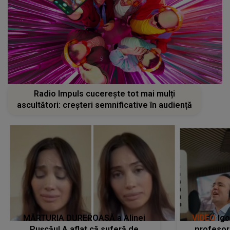
Radio Impuls cucerește tot mai mulți
ascultători: creșteri semnificative în audiență
MĂRTURIA DUREROASĂ a Alinei
VIDEO
Igo
Pușcău! A aflat că suferă de
profesori