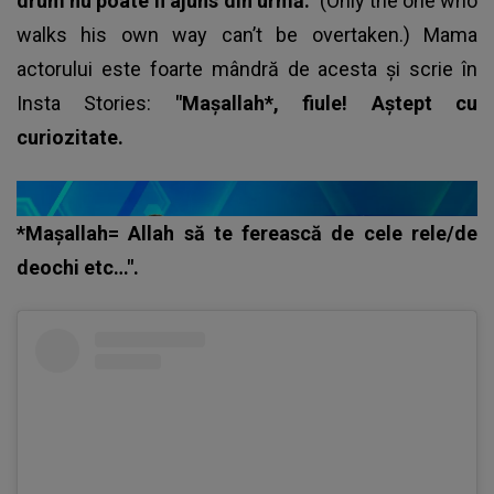
drum nu poate fi ajuns din urmă.”
(Only the one who
walks his own way can’t be overtaken.) Mama
actorului este foarte mândră de acesta și scrie în
Insta Stories:
"Mașallah*, fiule! Aștept cu
curiozitate.
*Maşallah= Allah să te ferească de cele rele/de
deochi etc…".