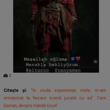
C
Citește și:
"În ciuda experienței mele, m-am
emoționat la fiecare scenă jucată cu ea". Cem
Davran, despre Hande Erçel