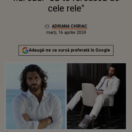
cele rele"
Autor:
ADRIANA CHIRIAC
Publicat:
marți, 16 aprilie 2024
Actualizat:
marți, 16 aprilie 2024
Adaugă-ne ca sursă preferată în Google