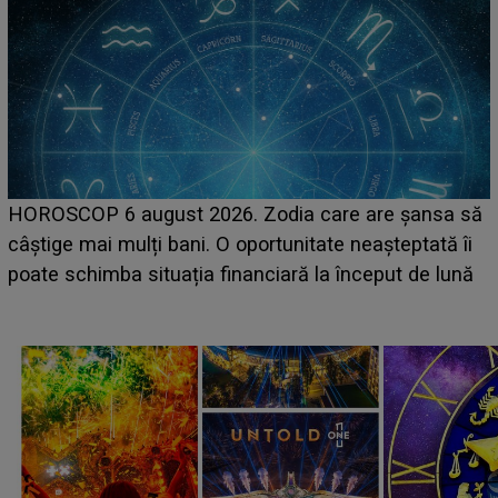
LINE-UP UNTOLD ONE, ziua 2. La ce oră urcă pe
 să
scena principală a festivalului Zara Larsson? Artist
 îi
suedeză a ajuns deja în România și s-a filmat din
ună
camera de hotel