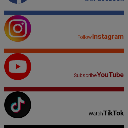
Instagram
Follow
YouTube
Subscribe
TikTok
Watch