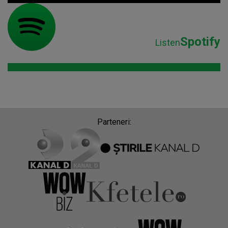
Spotify
Listen
Parteneri: