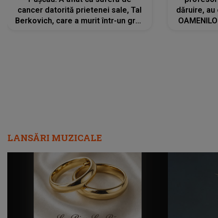
cancer datorită prietenei sale, Tal
dăruire, au
Berkovich, care a murit într-un grav
OAMENILOR
accident rutier: „Mi-a salvat viața.
despre
Dacă nu era ea, nici eu nu mai
amprente 
eram...”
ELEVILOR,
anilor: "
LANSĂRI MUZICALE