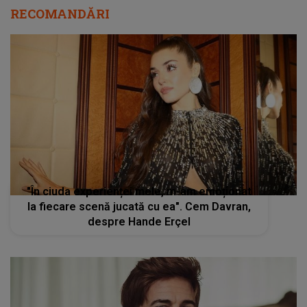
RECOMANDĂRI
"În ciuda experienței mele, m-am emoționat
la fiecare scenă jucată cu ea". Cem Davran,
despre Hande Erçel