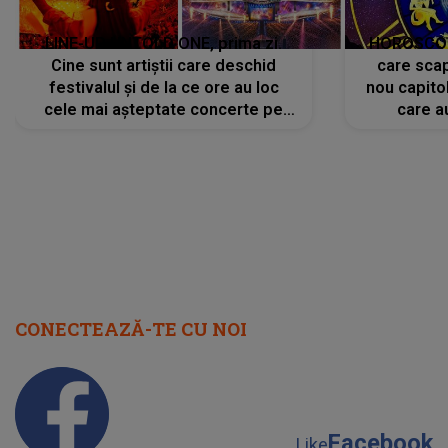
LINE-UP UNTOLD ONE, prima zi.
HOROSCOP 
Cine sunt artiștii care deschid
care scap
festivalul și de la ce ore au loc
nou capitol
cele mai așteptate concerte pe
care a
scena principală?
perioadă 
CONECTEAZĂ-TE CU NOI
Facebook
Like