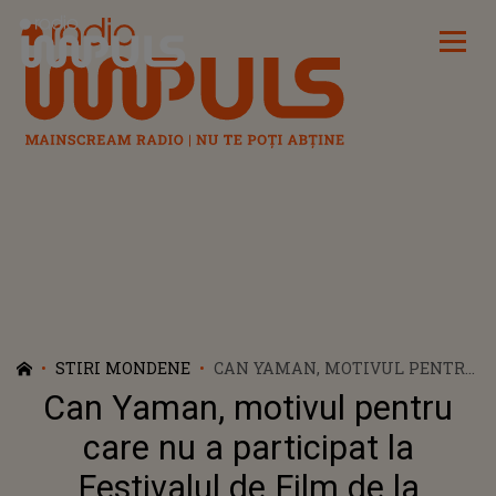
Radio Impuls
STIRI MONDENE
CAN YAMAN, MOTIVUL PENTRU
CARE NU A PARTICIPAT LA
Can Yaman, motivul pentru
FESTIVALUL DE FILM DE LA
VENEȚIA: "VREAU SĂ CLARIFIC
care nu a participat la
ACEASTĂ SITUAȚIE"
Festivalul de Film de la