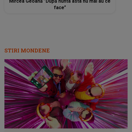
Mircea Geoană ”După nunta asta nu mai au ce
face”
STIRI MONDENE