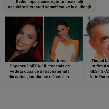
Radio Impuls cucerește tot mai mulți
ascultători: creșteri semnificative în audiență
CE SE ÎNTÂMPLĂ cu Andreea
Timpul N
Popescu? MESAJUL transmis de
sufletul 
vedetă după ce a fost externată
GEST SFÂȘ
din spital: „Imediat ce mă voi simți
Iurie Dari
mai bine...”
măsură ce