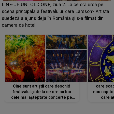
Ce a dezvăluit noua concurentă din "Casa Iubirii" l-a
luat prin surprindere pe Emanuel. CINE ESTE
BĂIATUL VIZAT de Alexandra?! Aflându-se în fața
faptului împlinit, A RECUNOSCUT IMEDIAT: "Am
avut..."
LINE-UP UNTOLD ONE, prima zi.
HOROSCOP 
Cine sunt artiștii care deschid
care scap
festivalul și de la ce ore au loc
nou capitol
cele mai așteptate concerte pe
care a
scena principală?
perioadă 