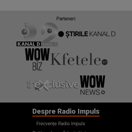
Parteneri:
Despre Radio Impuls
Frecvențe Radio Impuls