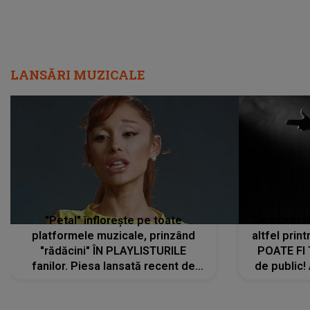
LANSĂRI MUZICALE
"Petal" înflorește pe toate
De această 
platformele muzicale, prinzând
altfel prin
"rădăcini" ÎN PLAYLISTURILE
POATE FI
fanilor. Piesa lansată recent de
de public!
Ariana Grande îi face pe
a lansat V
ascultători SĂ O ASCULTE PE