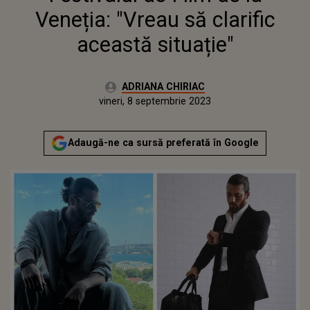
Veneția: "Vreau să clarific
această situație"
Autor:
ADRIANA CHIRIAC
Publicat:
vineri, 8 septembrie 2023
Actualizat:
vineri, 8 septembrie 2023
Adaugă-ne ca sursă preferată în Google