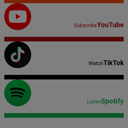
YouTube
Subscribe
TikTok
Watch
Spotify
Listen