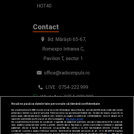
HOT40
Contact
Bd. Mărăști 65-67,
Romexpo Intrarea C,
Pavilion T, sector 1
office@radioimpuls.ro
LIVE : 0754-222.999
WhatsApp: 0754-222.999
Nouă ne pasă ca datele tale personale să rămână confidențiale
Noi și partenerii noștri
589
stocăm și/sau accesăm informații pe dispozitivul dvs., precum identificatorii cookie unici pentru
prelucrarea datelor cu caracter personal. Puteți accepta sau gestiona preferințele dvs. făcând clic mai jos, respectiv vă
puteți opune utilizării unui interes legitim în orice moment pe pagina cu politica de confidențialitate. Aceste alegeri vor fi
raportate partenerilor noștri și nu vă vor afecta navigarea.
Mai multe detalii
Noi si partenerii nostri (retelele de socializare si agentiile de publicitate partenere, precum si furnizorii nostri de servicii de
date analitice) prelucram date pentru a permite website-ului sa functioneze, pentru a personaliza continutul si anunturile
publicitare afisate in functie de interesele si/sau profilul dvs., pentru a va oferi functionalitati aferente retelelor de
socializare si pentru a analiza traficul pe website. Beneficiati de drepturile prevazute de art. 15-22 din GDPR in legatura
cu prelucrarea datelor cu caracter personal. Aceste drepturi pot fi exercitate prin modalitatea indicata
aici
. Prin click pe