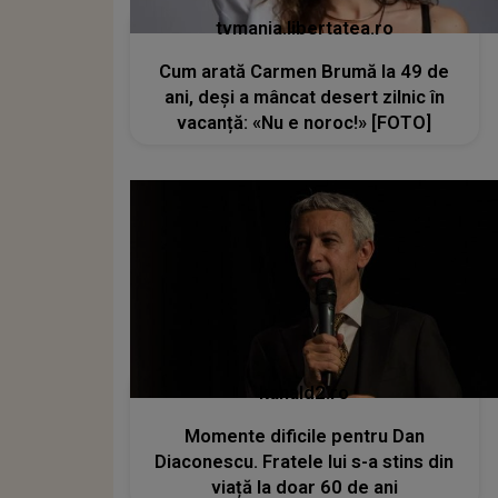
tvmania.libertatea.ro
Cum arată Carmen Brumă la 49 de
ani, deși a mâncat desert zilnic în
vacanță: «Nu e noroc!» [FOTO]
kanald2.ro
Momente dificile pentru Dan
Diaconescu. Fratele lui s-a stins din
viață la doar 60 de ani