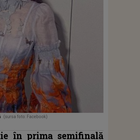
ă
(sursa foto: Facebook)
ție în prima semifinală