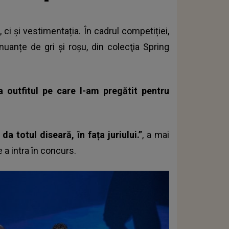
 ci și vestimentația. În cadrul competiției,
 nuanțe de gri și roșu, din colecţia Spring
a outfitul pe care l-am pregătit pentru
a totul diseară, în fața juriului.”
, a mai
a intra în concurs.