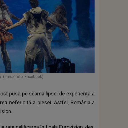
ă
(sursa foto: Facebook)
a fost pusă pe seama lipsei de experiență a
erea nefericită a piesei. Astfel, România a
ision.
rata calificarea în finala Eurovision, deși