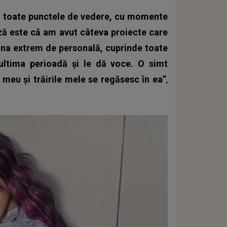
din toate punctele de vedere, cu momente
ză este că am avut câteva proiecte care
una extrem de personală, cuprinde toate
ultima perioadă şi le dă voce. O simt
 meu şi trăirile mele se regăsesc în ea”
,