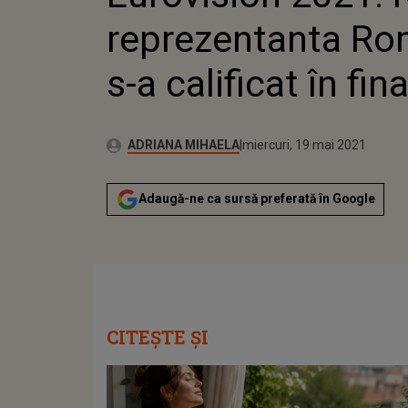
reprezentanta Rom
s-a calificat în fin
Publicat:
Autor:
miercuri, 19 mai 2021
Actualizat:
ADRIANA MIHAELA
miercuri, 19 mai 2021
Adaugă-ne ca sursă preferată în Google
CITEȘTE ȘI