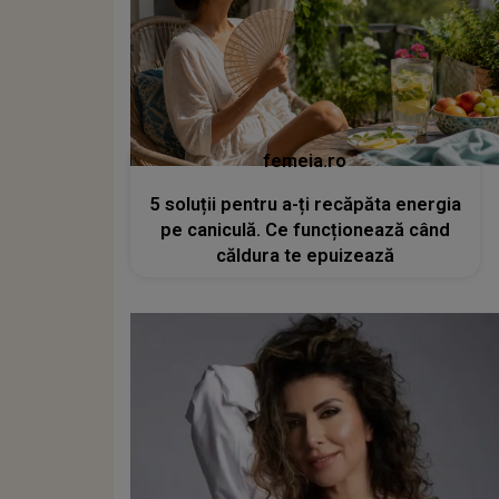
femeia.ro
5 soluții pentru a-ți recăpăta energia
pe caniculă. Ce funcționează când
căldura te epuizează