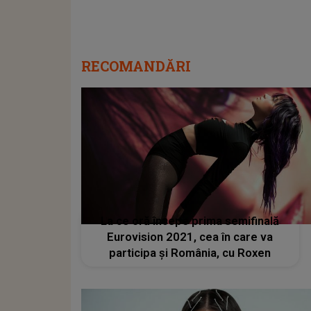
RECOMANDĂRI
La ce oră începe prima semifinală
Eurovision 2021, cea în care va
participa și România, cu Roxen