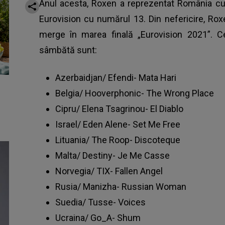
Anul acesta, Roxen a reprezentat România cu 
Eurovision cu numărul 13. Din nefericire, Rox
merge în marea finală „Eurovision 2021”. C
sâmbătă sunt:
Azerbaidjan/ Efendi- Mata Hari
Belgia/ Hooverphonic- The Wrong Place
Cipru/ Elena Tsagrinou- El Diablo
Israel/ Eden Alene- Set Me Free
Lituania/ The Roop- Discoteque
Malta/ Destiny- Je Me Casse
Norvegia/ TIX- Fallen Angel
Rusia/ Manizha- Russian Woman
Suedia/ Tusse- Voices
Ucraina/ Go_A- Shum