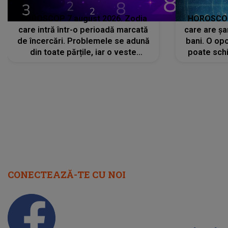
HOROSCOP 7 august 2026. Zodia
HOROSCOP 
care intră într-o perioadă marcată
care are șa
de încercări. Problemele se adună
bani. O opo
din toate părțile, iar o veste
poate schi
neașteptată îi dă planurile peste
la
cap
CONECTEAZĂ-TE CU NOI