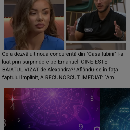
HOROSCOP de weekend, 8-9 august 2026. Zodia
-a
care riscă să rămână fără bani. O decizie luată în
grabă îi aduce pierderi semnificative și îi dă toate
planurile peste cap