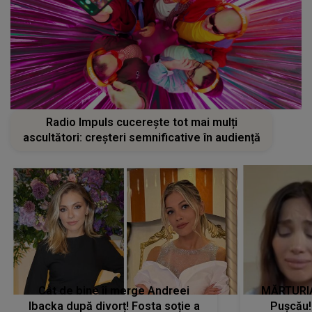
Radio Impuls cucerește tot mai mulți
ascultători: creșteri semnificative în audiență
Cât de bine îi merge Andreei
MĂRTURIA
Ibacka după divorț! Fosta soție a
Pușcău!