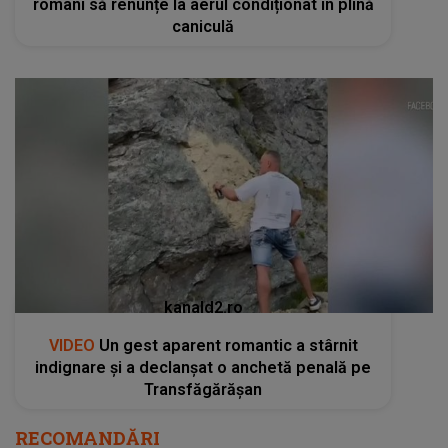
români să renunțe la aerul condiționat în plină
caniculă
kanald2.ro
VIDEO
Un gest aparent romantic a stârnit
indignare și a declanșat o anchetă penală pe
Transfăgărășan
RECOMANDĂRI