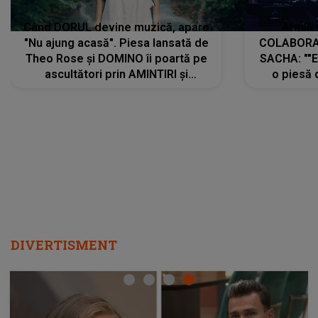
Când DORUL devine muzică, apare
Armin 
"Nu ajung acasă". Piesa lansată de
COLABORAR
Theo Rose și DOMINO îi poartă pe
SACHA: ""E
ascultători prin AMINTIRI și
o piesă 
REGĂSIRI, iar drumul emoțiilor
imediat pre
trece prin sufletul publicului:
cu mine șt
"Pentru toți cei care au plecat
păstrăm do
departe ca să le fie mai bine"
DIVERTISMENT