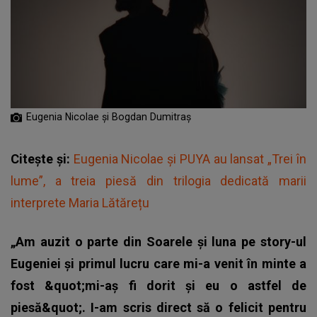
Eugenia Nicolae și Bogdan Dumitraș
Citește și:
Eugenia Nicolae și PUYA au lansat „Trei în
lume”, a treia piesă din trilogia dedicată marii
interprete Maria Lătărețu
„Am auzit o parte din Soarele și luna pe story-ul
Eugeniei și primul lucru care mi-a venit în minte a
fost &quot;mi-aș fi dorit și eu o astfel de
piesă&quot;. I-am scris direct să o felicit pentru