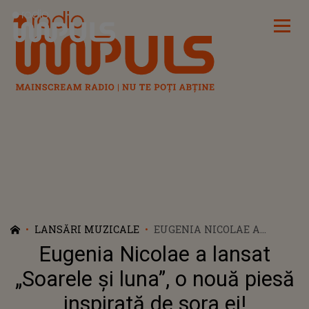
Radio Impuls
LANSĂRI MUZICALE
EUGENIA NICOLAE A
LANSAT „SOARELE ȘI LUNA”,
Eugenia Nicolae a lansat
O NOUĂ PIESĂ INSPIRATĂ
DE SORA EI!
„Soarele și luna”, o nouă piesă
inspirată de sora ei!