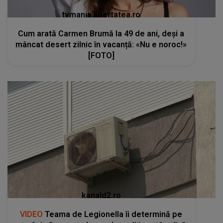
tvmania.libertatea.ro
Cum arată Carmen Brumă la 49 de ani, deși a
mâncat desert zilnic în vacanță: «Nu e noroc!»
[FOTO]
kanald2.ro
VIDEO
Teama de Legionella îi determină pe