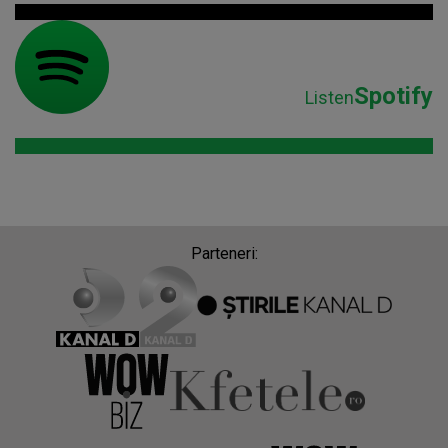
Spotify
Listen
Parteneri: