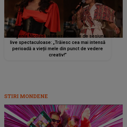
Eugenia Nicolae lansează o serie de sesiuni
live spectaculoase: „Trăiesc cea mai intensă
perioadă a vieții mele din punct de vedere
creativ!”
STIRI MONDENE