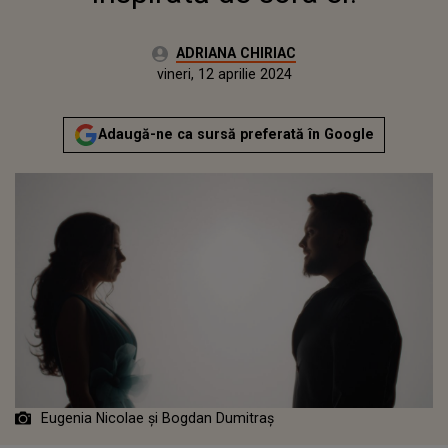
Autor:
ADRIANA CHIRIAC
Publicat:
miercuri, 12 aprilie 2023
Actualizat:
vineri, 12 aprilie 2024
Adaugă-ne ca sursă preferată în Google
Eugenia Nicolae și Bogdan Dumitraș