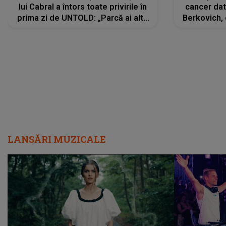
lui Cabral a întors toate privirile în
cancer dato
prima zi de UNTOLD: „Parcă ai altă
Berkovich, 
strălucire, emani putere,
accident ru
încredere, siguranță...”
Dacă nu 
LANSĂRI MUZICALE