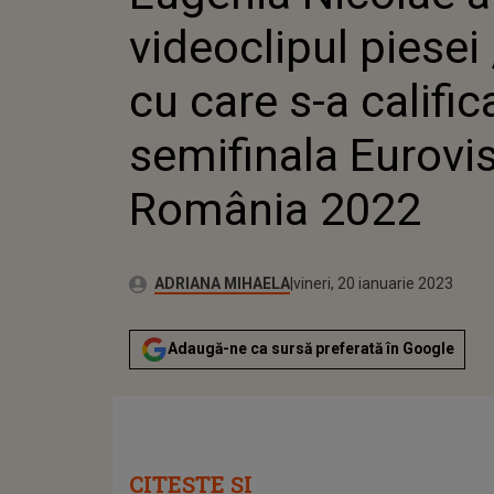
CALI
videoclipul piesei
EUR
cu care s-a calific
semifinala Eurovi
România 2022
Publicat:
Autor:
joi, 20 ianuarie 2022
Actualizat:
ADRIANA MIHAELA
vineri, 20 ianuarie 2023
Adaugă-ne ca sursă preferată în Google
CITEȘTE ȘI