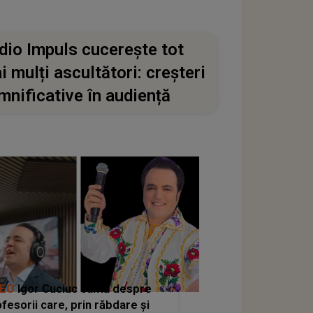
dio Impuls cucerește tot
i mulți ascultători: creșteri
mnificative în audiență
DEO
Igor Cuciuc cântă despre
fesorii care, prin răbdare și