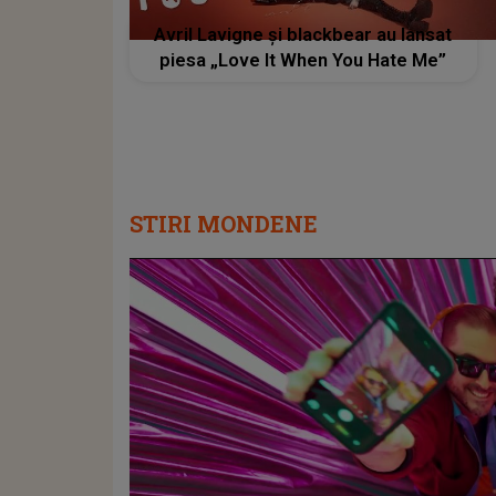
Avril Lavigne și blackbear au lansat
piesa „Love It When You Hate Me”
STIRI MONDENE