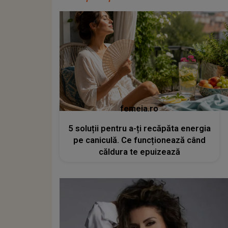
femeia.ro
5 soluții pentru a-ți recăpăta energia
pe caniculă. Ce funcționează când
căldura te epuizează