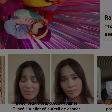
Ra
ma
se
MĂRTURIA DUREROASĂ a Alinei
VI
Pușcău! A aflat că suferă de cancer
pro