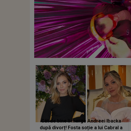
Cât de bine îi merge Andreei Ibacka
după divorț! Fosta soție a lui Cabral a