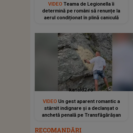
VIDEO
Teama de Legionella îi
determină pe români să renunțe la
aerul condiționat în plină caniculă
kanald2.ro
VIDEO
Un gest aparent romantic a
stârnit indignare și a declanșat o
anchetă penală pe Transfăgărășan
RECOMANDĂRI