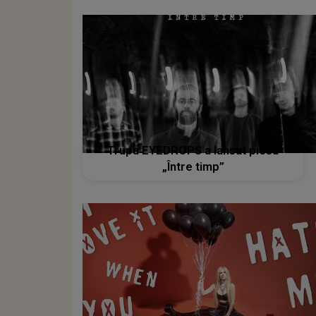
Trupa EYEDROPS a lansat piesa
„Între timp”