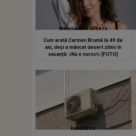
tvmania.libertatea.ro
Cum arată Carmen Brumă la 49 de
ani, deși a mâncat desert zilnic în
vacanță: «Nu e noroc!» [FOTO]
kanald2.ro