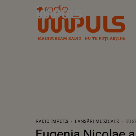
Radio Impuls
RADIO IMPULS
LANSĂRI MUZICALE
EUGE
VIDE
Eugenia Nicolae a
„DOI