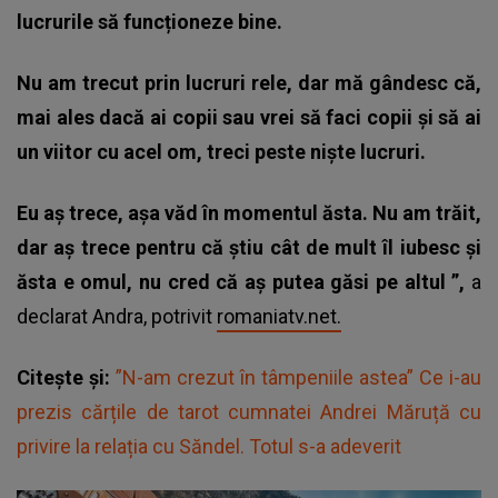
lucrurile să funcționeze bine.
Nu am trecut prin lucruri rele, dar mă gândesc că,
mai ales dacă ai copii sau vrei să faci copii și să ai
un viitor cu acel om, treci peste niște lucruri.
Eu aș trece, așa văd în momentul ăsta. Nu am trăit,
dar aș trece pentru că știu cât de mult îl iubesc și
ăsta e omul, nu cred că aș putea găsi pe altul
”,
a
declarat Andra, potrivit
romaniatv.net.
Citește și:
”N-am crezut în tâmpeniile astea” Ce i-au
prezis cărțile de tarot cumnatei Andrei Măruță cu
privire la relația cu Săndel. Totul s-a adeverit