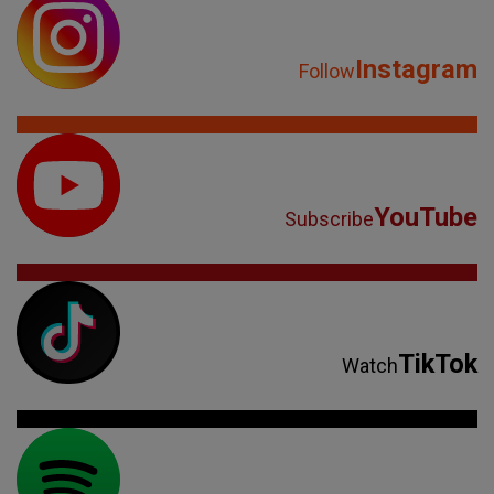
Instagram
Follow
YouTube
Subscribe
TikTok
Watch