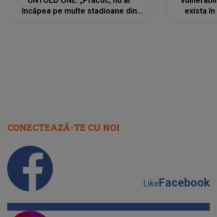
UNTOLD ONE: „Practic, nu ar
vulnerabil
încăpea pe multe stadioane din
exista în
lume”. Evenimentul începe joi, 6
august 2026
CONECTEAZĂ-TE CU NOI
Facebook
Like