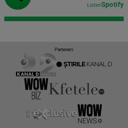
Spotify
Listen
Parteneri: