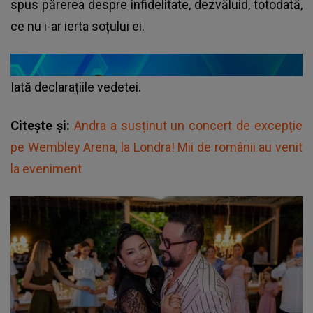
spus părerea despre infidelitate, dezvăluid, totodată,
ce nu i-ar ierta soțului ei.
Iată declarațiile vedetei.
Citește și:
Andra a susținut un concert de excepție
pe Wembley Arena, la Londra! Mii de românii au venit
la eveniment