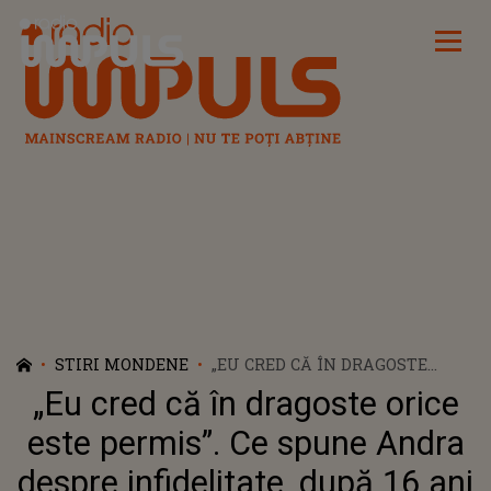
Radio Impuls
STIRI MONDENE
„EU CRED CĂ ÎN DRAGOSTE
ORICE ESTE PERMIS”. CE SPUNE
„Eu cred că în dragoste orice
ANDRA DESPRE INFIDELITATE,
DUPĂ 16 ANI DE CĂSNICIE?
este permis”. Ce spune Andra
despre infidelitate, după 16 ani