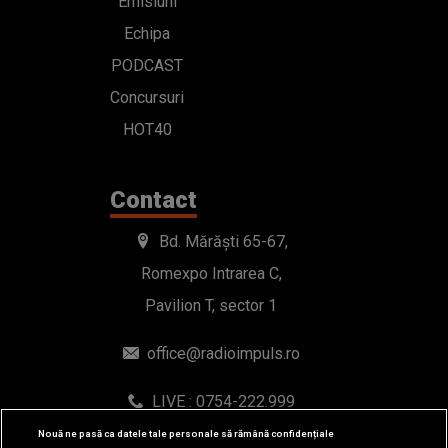
Emisiuni
Echipa
PODCAST
Concursuri
HOT40
Contact
Bd. Mărăști 65-67,
Romexpo Intrarea C,
Pavilion T, sector 1
office@radioimpuls.ro
LIVE : 0754-222.999
WhatsApp: 0754-222.999
Nouă ne pasă ca datele tale personale să rămână confidențiale