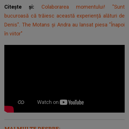
Citește și:
Colaborarea momentului! "Sunt
bucuroasă că trăiesc această experiență alături de
Denis". The Motans și Andra au lansat piesa "Înapoi
în viitor"
MAI MULTE DESPRE: