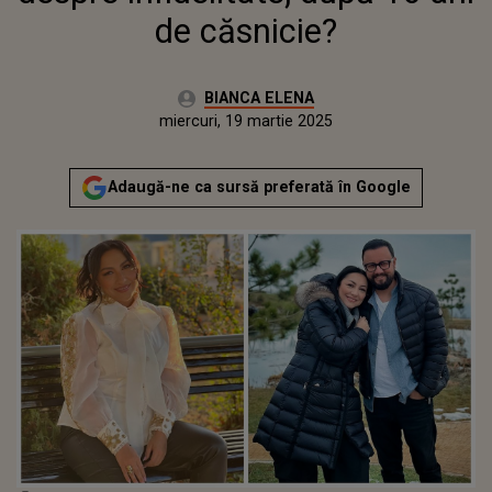
de căsnicie?
Autor:
BIANCA ELENA
Publicat:
marți, 19 martie 2024
Actualizat:
miercuri, 19 martie 2025
Adaugă-ne ca sursă preferată în Google