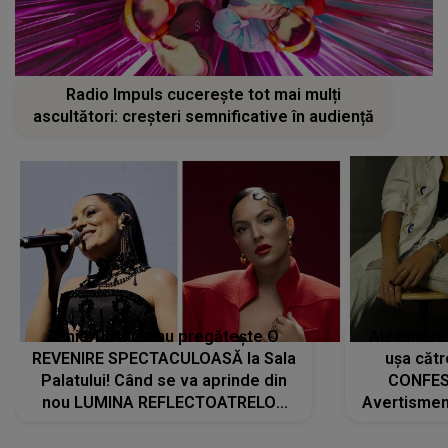
Radio Impuls cucerește tot mai mulți
ascultători: creșteri semnificative în audiență
Tania Turtureanu pregătește O
Alexandra
REVENIRE SPECTACULOASĂ la Sala
ușa cătr
Palatului! Când se va aprinde din
CONFES
nou LUMINA REFLECTOATRELOR
Avertismentu
pentru artistă: " Vor fi multe
rămas ÎNT
cântece noi, în premieră. Cântece
au format-