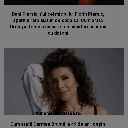
femeia.ro
Dani Piersic, fiul cel mic al lui Florin Piersic,
apariție rară alături de soția sa. Cum arată
Orsolya, femeia cu care s-a căsătorit în urmă
cu doi ani
tvmania.libertatea.ro
Cum arată Carmen Brumă la 49 de ani, deși a