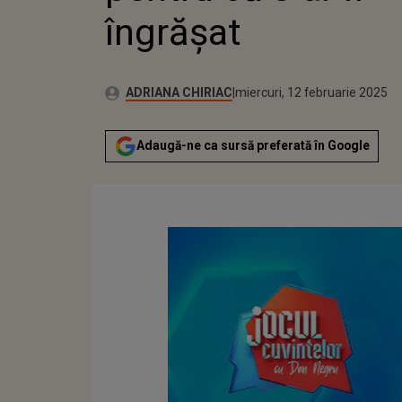
îngrăşat
Publicat:
Autor:
luni, 12 februarie 2024
Actualizat:
ADRIANA CHIRIAC
miercuri, 12 februarie 2025
Adaugă-ne ca sursă preferată în Google