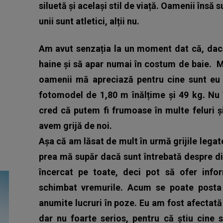
siluetă și același stil de viață. Oamenii însă sun
unii sunt atletici, alții nu.
Am avut senzația la un moment dat că, dacă
haine și să apar numai în costum de baie.
M
oamenii mă apreciază pentru cine sunt eu 
fotomodel de 1,80 m înălțime și 49 kg. Nu
cred că putem fi frumoase în multe feluri ș
avem grijă de noi.
Așa că am lăsat de mult în urmă grijile lega
prea mă supăr dacă sunt întrebată despre die
încercat pe toate, deci pot să ofer infor
schimbat vremurile. Acum se poate posta 
anumite lucruri în poze. Eu am fost afectat
dar nu foarte serios, pentru că știu cine 