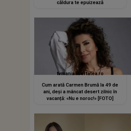
căldura te epuizează
tvmania.libertatea.ro
Cum arată Carmen Brumă la 49 de
ani, deși a mâncat desert zilnic în
vacanță: «Nu e noroc!» [FOTO]