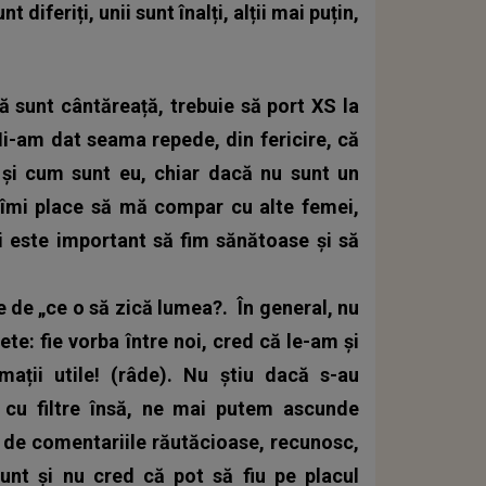
t diferiți, unii sunt înalți, alții mai puțin,
 sunt cântăreață, trebuie să port XS la
i-am dat seama repede, din fericire, că
și cum sunt eu, chiar dacă nu sunt un
 îmi place să mă compar cu alte femei,
i este important să fim sănătoase și să
te de „ce o să zică lumea?.
În general, nu
te: fie vorba între noi, cred că le-am și
mații utile! (râde). Nu știu dacă s-au
cu filtre însă, ne mai putem ascunde
ă de comentariile răutăcioase, recunosc,
sunt și nu cred că pot să fiu pe placul