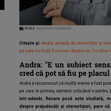
Andra
(sursa foto: Facebook)
Citește și:
Andra, dovadă de sinceritate și tra
pe care nu mulți îl cunosc despre ea. Ce etnie a
Andra: "E un subiect sensi
cred că pot să fiu pe placul
Andra
a recunoscut că multă vreme a fost pute
pe care le primea, oamenii criticând-o pentru 
într-adevăr, fiecare poză este studiată
despre prejudecăți și stereotipuri, pare c