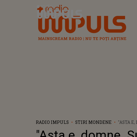
Radio Impuls
RADIO IMPULS
STIRI MONDENE
"ASTA E
ASUMAT
"Asta e, domne. S
GRĂSUȚ