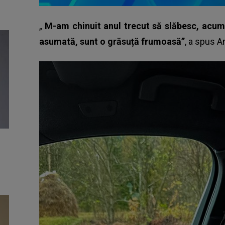
„
M-am chinuit anul trecut să slăbesc, acum
asumată, sunt o grăsuță frumoasă”
, a spus A