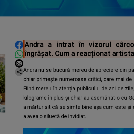
DISTRIBUIE ARTICOLUL
Andra a intrat în vizorul cârco
îngrășat. Cum a reacționat artist
Andra nu se bucură mereu de apreciere din par
chiar primește numeroase critici, care mai de ca
Fiind mereu în atenția publicului de ani de zile
kilograme în plus și chiar au asemănat-o cu Ga
a mărturisit că se simte bine așa cum este și 
a avea o siluetă de invidiat.