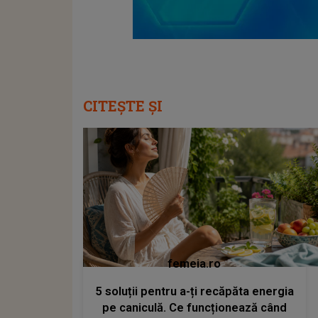
CITEȘTE ȘI
femeia.ro
5 soluții pentru a-ți recăpăta energia
pe caniculă. Ce funcționează când