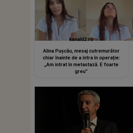
kanald2.ro
Alina Pușcău, mesaj cutremurător
chiar înainte de a intra în operație:
„Am intrat în metastază. E foarte
greu”