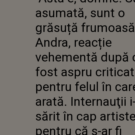
ANDRA, 
asumată, sunt o
VEHEME
A FOST 
CRITIC
grăsuță frumoasă
FELUL Î
INTERNA
Andra, reacție
SĂRIT Î
PENTRU 
ÎNGRĂŞ
vehementă după 
fost aspru critica
pentru felul în car
arată. Internauţii i
sărit în cap artiste
pentru că s-ar fi