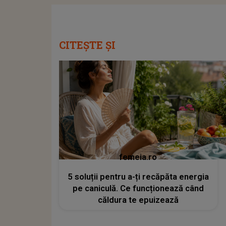
CITEȘTE ȘI
femeia.ro
5 soluții pentru a-ți recăpăta energia
pe caniculă. Ce funcționează când
căldura te epuizează