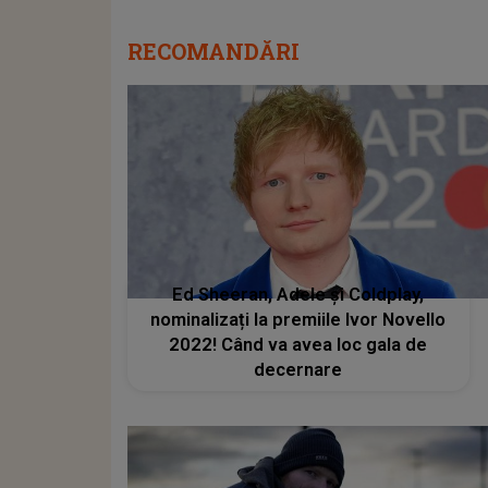
RECOMANDĂRI
Ed Sheeran, Adele și Coldplay,
nominalizați la premiile Ivor Novello
2022! Când va avea loc gala de
decernare