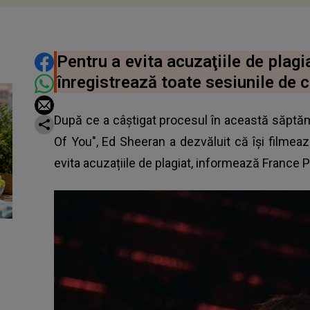
DISTRIBUIE ARTICOLUL
Pentru a evita acuzaţiile de plagi
înregistrează toate sesiunile de 
După ce a câştigat procesul în această săptă
Of You", Ed Sheeran a dezvăluit că își filmea
evita acuzațiile de plagiat, informează France 