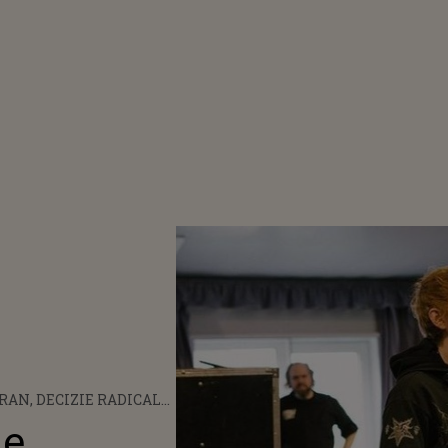
RAN, DECIZIE RADICALĂ!
UZAȚIILE DE PLAGIAT,
ie
L BRITANIC ÎŞI