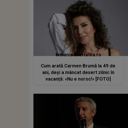
tvmania.libertatea.ro
Cum arată Carmen Brumă la 49 de
ani, deși a mâncat desert zilnic în
vacanță: «Nu e noroc!» [FOTO]