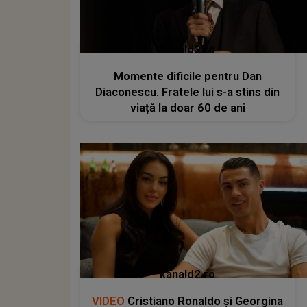
kanald2.ro
Momente dificile pentru Dan
Diaconescu. Fratele lui s-a stins din
viață la doar 60 de ani
kanald2.ro
VIDEO
Cristiano Ronaldo și Georgina