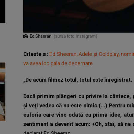
Ed Sheeran
(sursa foto: Instagram)
Citeste si:
Ed Sheeran, Adele și Coldplay, nomin
va avea loc gala de decernare
„De acum filmez totul, totul este înregistrat.
Dacă primim plângeri cu privire la cântece, 
şi veţi vedea că nu este nimic.(...) Pentru 
euforia care vine odată cu prima idee, atun
sentiment a devenit acum: +Oh, stai, să ne
declarat
Ed Sheeran.