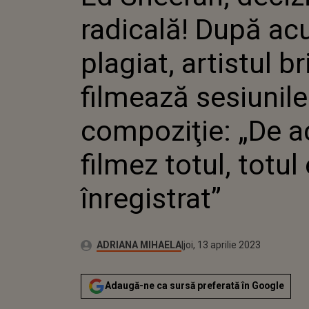
FILMEAZ
radicală! După acu
COMPOZI
TOTUL, 
ÎNREGIS
plagiat, artistul br
filmează sesiunile
compoziţie: „De 
filmez totul, totul
înregistrat”
Publicat:
Autor:
miercuri, 13 aprilie 2022
Actualizat:
ADRIANA MIHAELA
joi, 13 aprilie 2023
Adaugă-ne ca sursă preferată în Google