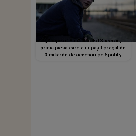
„Shape of You” al lui Ed Sheeran,
prima piesă care a depăşit pragul de
3 miliarde de accesări pe Spotify