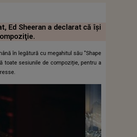
at, Ed Sheeran a declarat că îşi
compoziţie.
mână în legătură cu megahitul său "Shape
ză toate sesiunile de compoziție, pentru a
Presse.