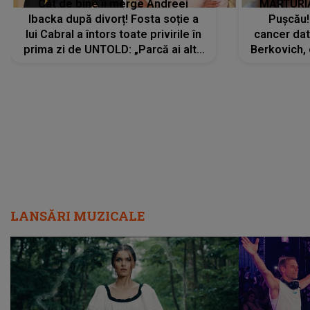
Cât de bine îi merge Andreei
MĂRTURIA
Ibacka după divorț! Fosta soție a
Pușcău!
lui Cabral a întors toate privirile în
cancer dato
prima zi de UNTOLD: „Parcă ai altă
Berkovich, 
strălucire, emani putere,
accident ru
încredere, siguranță...”
Dacă nu 
LANSĂRI MUZICALE