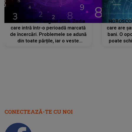
HOROSCOP 7 august 2026. Zodia
HOROSCOP 
care intră într-o perioadă marcată
care are șa
de încercări. Problemele se adună
bani. O opo
din toate părțile, iar o veste
poate schi
neașteptată îi dă planurile peste
la
cap
CONECTEAZĂ-TE CU NOI