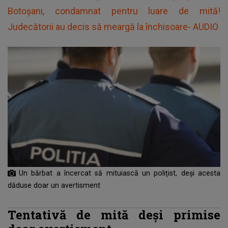
Botoșani, condamnat pentru luare de mită!
Judecătorii au decis să meargă la închisoare- AUDIO
Un bărbat a încercat să mituiască un polițist, deși acesta
dăduse doar un avertisment
Tentativă de mită deși primise