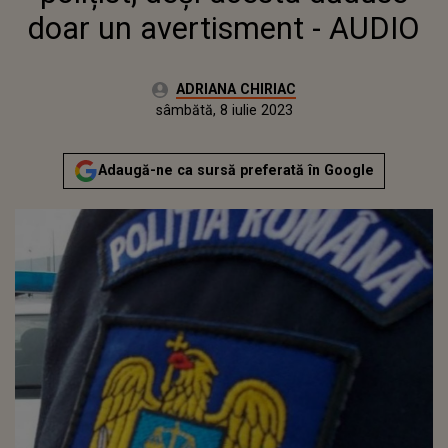
doar un avertisment - AUDIO
Autor:
ADRIANA CHIRIAC
Publicat:
vineri, 8 iulie 2022
Actualizat:
sâmbătă, 8 iulie 2023
Adaugă-ne ca sursă preferată în Google