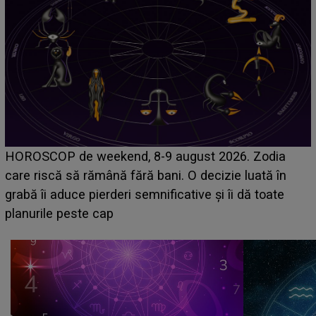
Emanuel a ținut ACEST DETALIU ASCUNS până
acum! În fața Alexandrei, concurentul din Casa Iubirii
face o MĂRTURISIRE NEAȘTEPTATĂ despre mama
sa: "I-am spus și ei în față, eu nu te iubesc pentru
că..."