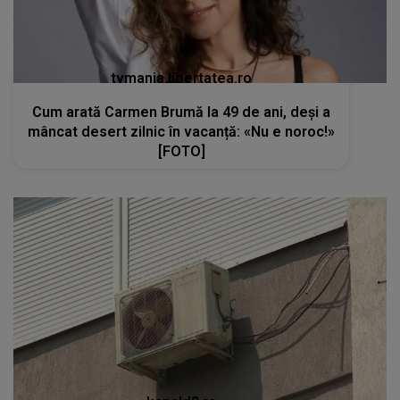
tvmania.libertatea.ro
Cum arată Carmen Brumă la 49 de ani, deși a
mâncat desert zilnic în vacanță: «Nu e noroc!»
[FOTO]