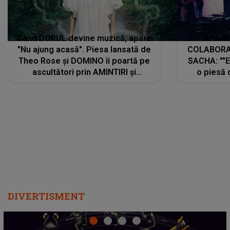
Când DORUL devine muzică, apare
Armin 
"Nu ajung acasă". Piesa lansată de
COLABORAR
Theo Rose și DOMINO îi poartă pe
SACHA: ""E
ascultători prin AMINTIRI și
o piesă 
REGĂSIRI, iar drumul emoțiilor
imediat pre
trece prin sufletul publicului:
cu mine șt
"Pentru toți cei care au plecat
păstrăm do
departe ca să le fie mai bine"
DIVERTISMENT