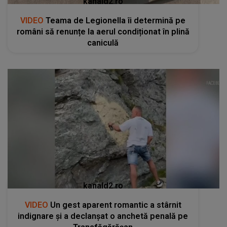
kanald2.ro
VIDEO
Teama de Legionella îi determină pe
români să renunțe la aerul condiționat în plină
caniculă
kanald2.ro
VIDEO
Un gest aparent romantic a stârnit
indignare și a declanșat o anchetă penală pe