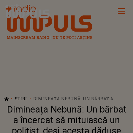
Radio Impuls
STIRI
DIMINEAȚA NEBUNĂ: UN BĂRBAT A
ÎNCERCAT SĂ MITUIASCĂ UN POLIȚIST,
Dimineața Nebună: Un bărbat
DEȘI ACESTA DĂDUSE DOAR UN
AVERTISMENT - AUDIO
a încercat să mituiască un
polițist, deși acesta dăduse