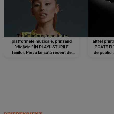
"Petal" înflorește pe toate
De această 
platformele muzicale, prinzând
altfel prin
"rădăcini" ÎN PLAYLISTURILE
POATE FI
fanilor. Piesa lansată recent de
de public!
Ariana Grande îi face pe
a lansat V
ascultători SĂ O ASCULTE PE
REPEAT
DIVERTISMENT