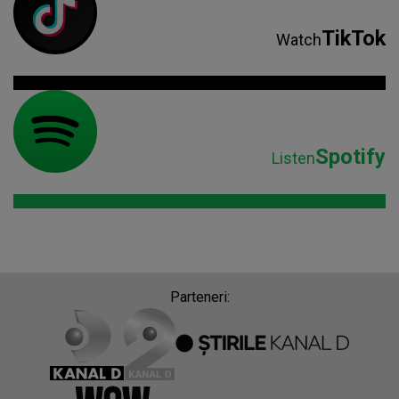
TikTok
Watch
Spotify
Listen
Parteneri: