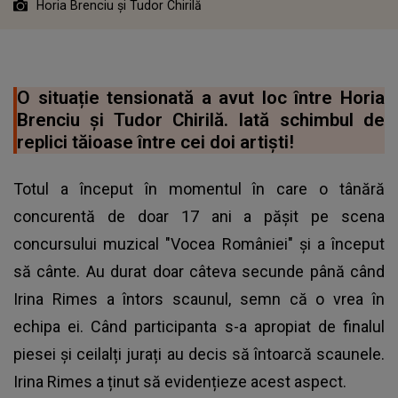
Horia Brenciu și Tudor Chirilă
O situație tensionată a avut loc între Horia
Brenciu și Tudor Chirilă. Iată schimbul de
replici tăioase între cei doi artiști!
Totul a început în momentul în care o tânără
concurentă de doar 17 ani a pășit pe scena
concursului muzical "Vocea României" și a început
să cânte. Au durat doar câteva secunde până când
Irina Rimes a întors scaunul, semn că o vrea în
echipa ei. Când participanta s-a apropiat de finalul
piesei și ceilalți jurați au decis să întoarcă scaunele.
Irina Rimes a ținut să evidențieze acest aspect.