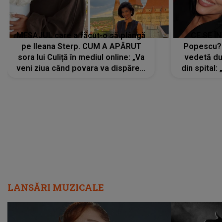
MESAJUL care a făcut-o să plângă
CE SE Î
pe Ileana Sterp. CUM A APĂRUT
Popescu?
sora lui Culiță în mediul online: „Va
vedetă du
veni ziua când povara va dispărea,
din spital:
iar lacrimile...”
LANSĂRI MUZICALE