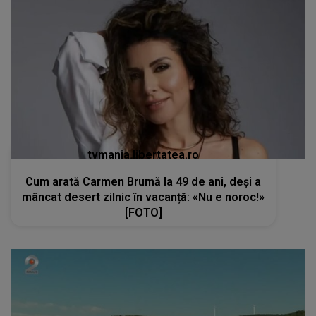
tvmania.libertatea.ro
Cum arată Carmen Brumă la 49 de ani, deși a
mâncat desert zilnic în vacanță: «Nu e noroc!»
[FOTO]