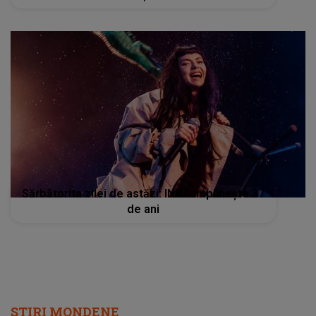
Sărbătorita zilei de astăzi: INNA împlinește 37
de ani
STIRI MONDENE