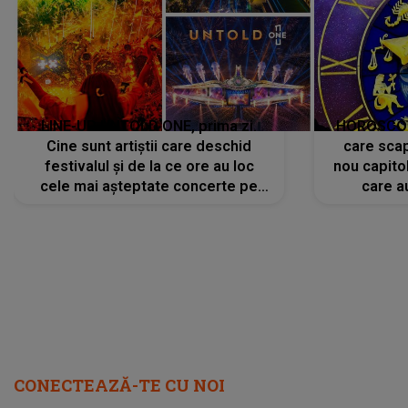
LINE-UP UNTOLD ONE, prima zi.
HOROSCOP 
Cine sunt artiștii care deschid
care scap
festivalul și de la ce ore au loc
nou capitol
cele mai așteptate concerte pe
care a
scena principală?
perioadă 
CONECTEAZĂ-TE CU NOI