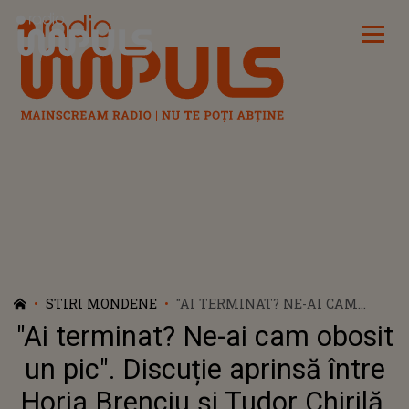
Radio Impuls
STIRI MONDENE
"AI TERMINAT? NE-AI CAM
OBOSIT UN PIC". DISCUȚIE
"Ai terminat? Ne-ai cam obosit
APRINSĂ ÎNTRE HORIA
BRENCIU ȘI TUDOR CHIRILĂ. DE
un pic". Discuție aprinsă între
LA CE AU PORNIT TENSIUNILE
Horia Brenciu și Tudor Chirilă.