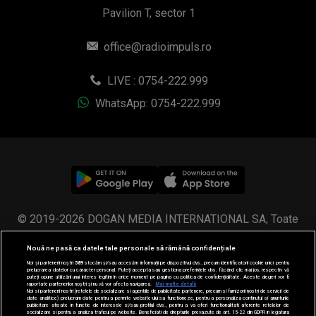
Pavilion T, sector 1
office@radioimpuls.ro
LIVE : 0754-222.999
WhatsApp: 0754-222.999
© 2019-2026 DOGAN MEDIA INTERNATIONAL SA, Toate
drepturile rezervate.
Nouă ne pasă ca datele tale personale să rămână confidențiale
Noi și partenerii noștri
589
stocăm și/sau accesăm informații pe dispozitivul dvs., precum identificatorii cookie unici pentru
prelucrarea datelor cu caracter personal. Puteți accepta sau gestiona preferințele dvs. făcând clic mai jos, respectiv vă
puteți opune utilizării unui interes legitim în orice moment pe pagina cu politica de confidențialitate. Aceste alegeri vor fi
raportate partenerilor noștri și nu vă vor afecta navigarea.
Mai multe detalii
Noi si partenerii nostri (retelele de socializare si agentiile de publicitate partenere, precum si furnizorii nostri de servicii de
date analitice) prelucram date pentru a permite website-ului sa functioneze, pentru a personaliza continutul si anunturile
publicitare afisate in functie de interesele si/sau profilul dvs., pentru a va oferi functionalitati aferente retelelor de
socializare si pentru a analiza traficul pe website. Beneficiati de drepturile prevazute de art. 15-22 din GDPR in legatura