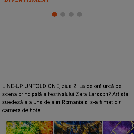
Ce a dezvăluit noua concurentă din "Casa Iubirii" l-a
luat prin surprindere pe Emanuel. CINE ESTE
BĂIATUL VIZAT de Alexandra?! Aflându-se în fața
faptului împlinit, A RECUNOSCUT IMEDIAT: "Am
avut..."