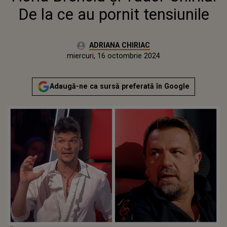
De la ce au pornit tensiunile
Autor:
ADRIANA CHIRIAC
Publicat:
luni, 16 octombrie 2023
Actualizat:
miercuri, 16 octombrie 2024
Adaugă-ne ca sursă preferată în Google