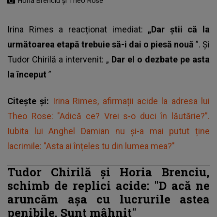
Horia Brenciu și Theo Rose
Irina Rimes a reacționat imediat:
„Dar știi că la
următoarea etapă trebuie să-i dai o piesă nouă
”. Și
Tudor Chirilă
a intervenit: „
Dar el o dezbate pe asta
la început
”
Citește și:
Irina Rimes, afirmații acide la adresa lui
Theo Rose: "Adică ce? Vrei s-o duci în lăutărie?”.
Iubita lui Anghel Damian nu și-a mai putut ține
lacrimile: "Asta ai înțeles tu din lumea mea?"
Tudor Chirilă și Horia Brenciu,
schimb de replici acide: "D
acă ne
aruncăm așa cu lucrurile astea
penibile. Sunt mâhnit"