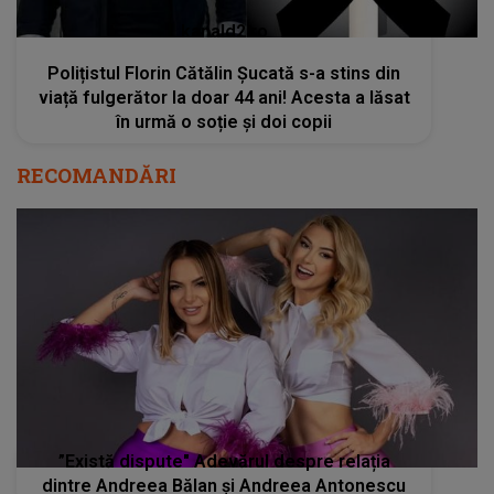
kanald2.ro
Polițistul Florin Cătălin Șucată s-a stins din
viață fulgerător la doar 44 ani! Acesta a lăsat
în urmă o soție și doi copii
RECOMANDĂRI
”Există dispute" Adevărul despre relația
dintre Andreea Bălan și Andreea Antonescu