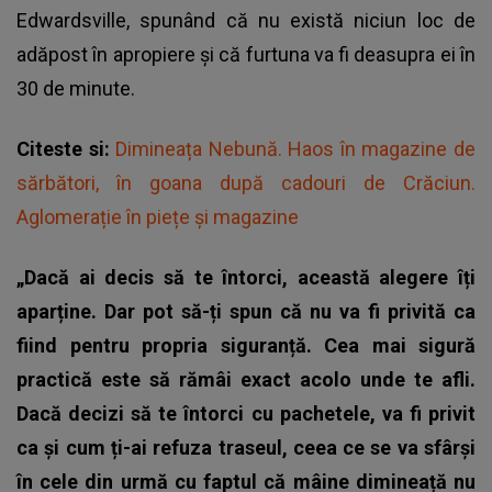
Edwardsville, spunând că nu există niciun loc de
adăpost în apropiere și că furtuna va fi deasupra ei în
30 de minute.
Citeste si:
Dimineața Nebună. Haos în magazine de
sărbători, în goana după cadouri de Crăciun.
Aglomerație în piețe și magazine
„Dacă ai decis să te întorci, această alegere îți
aparține. Dar pot să-ți spun că nu va fi privită ca
fiind pentru propria siguranță. Cea mai sigură
practică este să rămâi exact acolo unde te afli.
Dacă decizi să te întorci cu pachetele, va fi privit
ca și cum ți-ai refuza traseul, ceea ce se va sfârși
în cele din urmă cu faptul că mâine dimineață nu