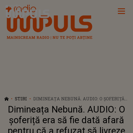
Radio Impuls
STIRI
DIMINEAȚA NEBUNĂ. AUDIO: O ȘOFERIȚĂ
ERA SĂ FIE DATĂ AFARĂ PENTRU CĂ A
Dimineața Nebună. AUDIO: O
REFUZAT SĂ LIVREZE PACHETE ÎN TIMPUL
UNEI TORNADE
șoferiță era să fie dată afară
pentru că a refuzat să livreze