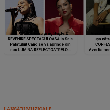
Tania Turtureanu pregătește O
Alexandra
REVENIRE SPECTACULOASĂ la Sala
ușa cătr
Palatului! Când se va aprinde din
CONFES
nou LUMINA REFLECTOATRELOR
Avertismentu
pentru artistă: " Vor fi multe
rămas ÎNT
cântece noi, în premieră. Cântece
au format-
care abia acum învață să respire"
"Am f
LANSĂRI MUZICALE