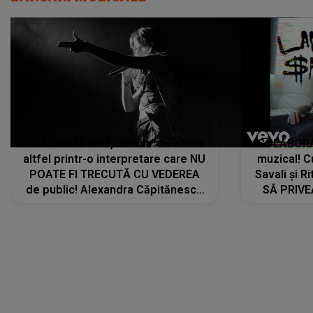
De această dată, "Dilaila" se simte
COLABORAR
altfel printr-o interpretare care NU
muzical! C
POATE FI TRECUTĂ CU VEDEREA
Savali și Ri
de public! Alexandra Căpitănescu
SĂ PRIV
a lansat VERSIUNEA LIVE a piesei