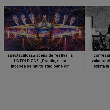
Cea mai mare și mai
Charli xc
spectaculoasă scenă de festival la
confesiu
UNTOLD ONE: „Practic, nu ar
vulnerabil
încăpea pe multe stadioane din
exista în
lume”. Evenimentul începe joi, 6
august 2026