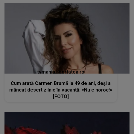
tvmania.libertatea.ro
Cum arată Carmen Brumă la 49 de ani, deși a
mâncat desert zilnic în vacanță: «Nu e noroc!»
[FOTO]