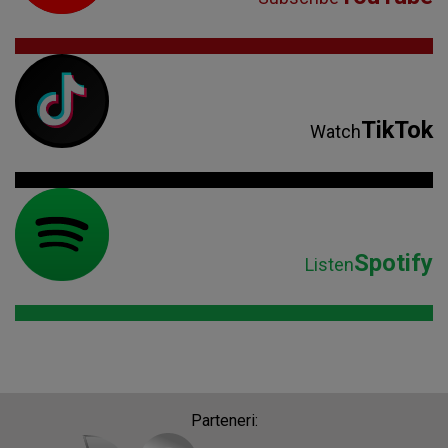
TikTok
Watch
Spotify
Listen
Parteneri: