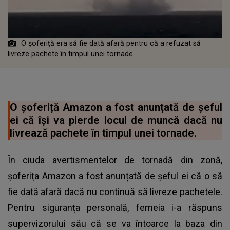
O șoferiță era să fie dată afară pentru că a refuzat să
livreze pachete în timpul unei tornade
O șoferiță Amazon a fost anunțată de șeful
ei că își va pierde locul de muncă dacă nu
livrează pachete în timpul unei tornade.
În ciuda avertismentelor de tornadă din zonă,
șoferița Amazon a fost anunțată de șeful ei că o să
fie dată afară dacă nu continuă să livreze pachetele.
Pentru siguranța personală, femeia i-a răspuns
supervizorului său că se va întoarce la baza din