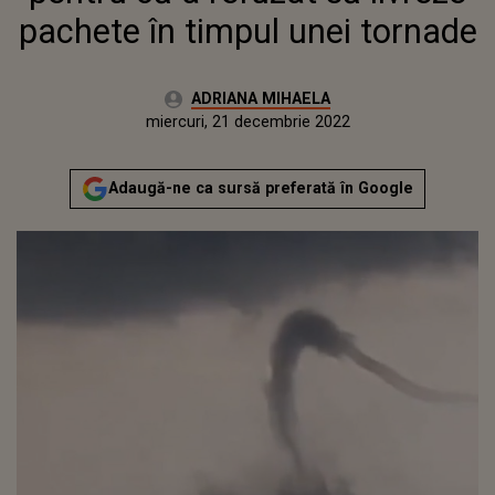
pachete în timpul unei tornade
Autor:
ADRIANA MIHAELA
Publicat:
marți, 21 decembrie 2021
Actualizat:
miercuri, 21 decembrie 2022
Adaugă-ne ca sursă preferată în Google