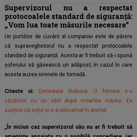
Supervizorul nu a respectat
protocoalele standard de siguranță:
„Vom lua toate măsurile necesare”
Un purtător de cuvânt al companiei este de părere
că
supraveghetorul nu a respectat protocoalele
standard de siguranță
. Acesta ar fi trebuit să-i spună
șoferului să găsească un adăpost, în cazul în care
acesta auzea sirenele de tornadă.
Citeste si:
Dimineața Nebună. O femeie s-a
căsătorit cu un vițel după moartea soțului. Ea
susține că soțul ei s-a reîncarnat în animal
„În niciun caz supervizorul său nu ar fi trebuit să
amenințe angajata cu o posibilă concediere, iar