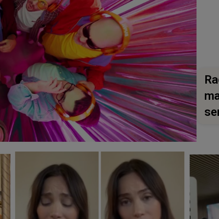
Ra
ma
se