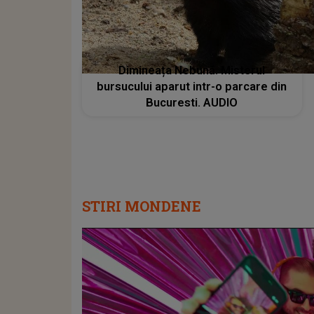
Dimineața Nebună. Misterul
bursucului aparut intr-o parcare din
Bucuresti. AUDIO
STIRI MONDENE