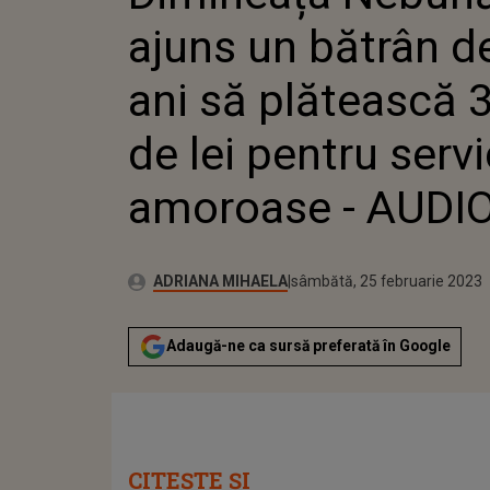
- AUDIO
ajuns un bătrân d
ani să plătească 
de lei pentru servi
amoroase - AUDI
Publicat:
Autor:
vineri, 25 februarie 2022
Actualizat:
ADRIANA MIHAELA
sâmbătă, 25 februarie 2023
Adaugă-ne ca sursă preferată în Google
CITEȘTE ȘI