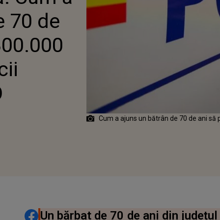
e 70 de
300.000
cii
O
Cum a ajuns un bătrân de 70 de ani să p
DISTRIBUIE ARTICOLUL
Un bărbat de 70 de ani din județul