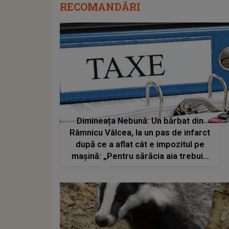
RECOMANDĂRI
Dimineața Nebună: Un bărbat din
Râmnicu Vâlcea, la un pas de infarct
după ce a aflat cât e impozitul pe
maşină: „Pentru sărăcia aia trebuie
să dau atâţia bani?”