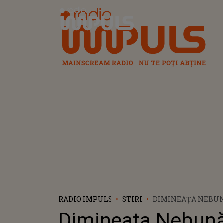
Radio Impuls
RADIO IMPULS
STIRI
DIMINEAȚA NEBUN
BĂTRÂN DE 70 DE 
Dimineața Nebun
300.000 DE LEI PE