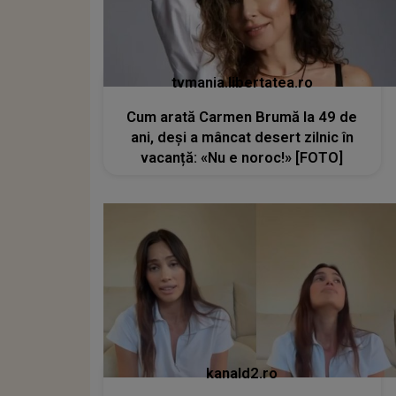
tvmania.libertatea.ro
Cum arată Carmen Brumă la 49 de
ani, deși a mâncat desert zilnic în
vacanță: «Nu e noroc!» [FOTO]
kanald2.ro