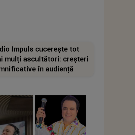
dio Impuls cucerește tot
i mulți ascultători: creșteri
mnificative în audiență