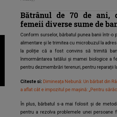
Bătrânul de 70 de ani, d
femeii diverse sume de ba
Conform surselor,
bărbatul punea banii într-o 
alimentare și le trimitea cu microbuzul la adres
la poliție că a fost convins să trimită bani
înmormântarea tatălui și mamei biologice a fem
pentru dezmembrări terenuri, pentru reparații 
Citeste si:
Dimineața Nebună: Un bărbat din Râm
a aflat cât e impozitul pe maşină: „Pentru sărăci
În plus, bărbatul s-a mai folosit și de
metoda
pentru a rezolva problemele unei persoane f