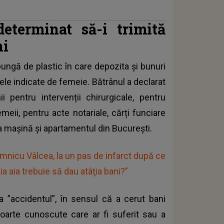
eterminat să-i trimită
ni
pungă de plastic
în care depozita și bunuri
ele indicate de femeie. Bătrânul a declarat
i pentru intervenții chirurgicale, pentru
eii, pentru acte notariale, cărți funciare
la mașină și apartamentul din București.
nicu Vâlcea, la un pas de infarct după ce
a aia trebuie să dau atâţia bani?”
 ”accidentul”
, în sensul că a cerut bani
oarte cunoscute care ar fi suferit sau a