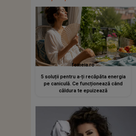
femeia.ro
5 soluții pentru a-ți recăpăta energia
pe caniculă. Ce funcționează când
căldura te epuizează