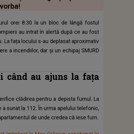
 vorba!
jurul orei 8:30 la un bloc de lângă fostul
pierii au intrat în alertă după ce au fost
. La fața locului s-au deplasat aproximativ
re a incendiilor, dar și un echipaj SMURD
ii când au ajuns la fața
verifice clădirea pentru a depista fumul
. La
a sunat la 112. În urma apelului telefonic,
at apartamentul de unde credea că iese fum.
t îmbrăcat în Moș Crăciun, sancționat în