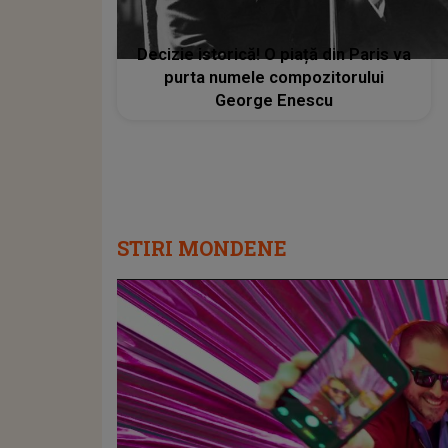
Decizie istorică! O piață din Paris va
purta numele compozitorului
George Enescu
STIRI MONDENE