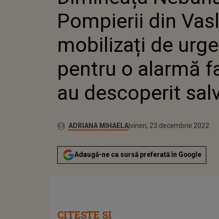
DESCOPERIT SALVA
Pompierii din Vasl
mobilizați de urg
pentru o alarmă f
au descoperit salv
Publicat:
Autor:
joi, 23 decembrie 2021
Actualizat:
ADRIANA MIHAELA
vineri, 23 decembrie 2022
Adaugă-ne ca sursă preferată în Google
CITEȘTE ȘI