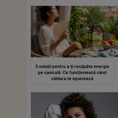
femeia.ro
5 soluții pentru a-ți recăpăta energia
pe caniculă. Ce funcționează când
căldura te epuizează