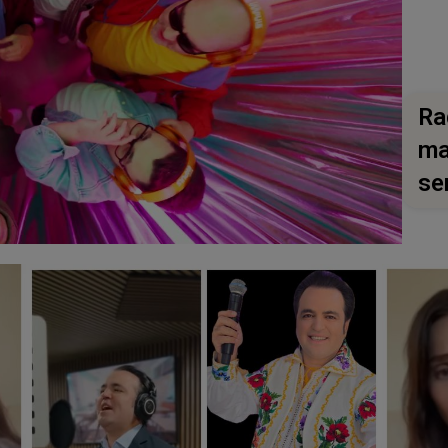
Ra
ma
se