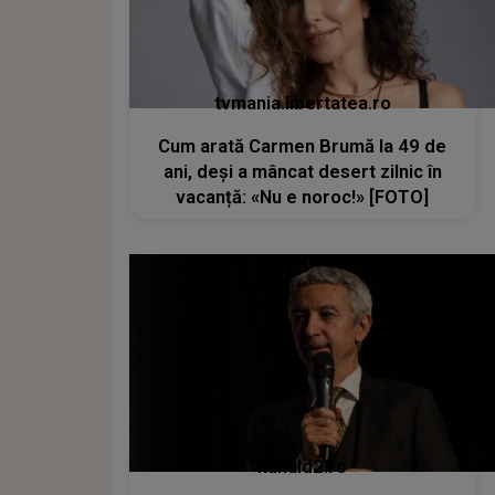
tvmania.libertatea.ro
Cum arată Carmen Brumă la 49 de
ani, deși a mâncat desert zilnic în
vacanță: «Nu e noroc!» [FOTO]
kanald2.ro