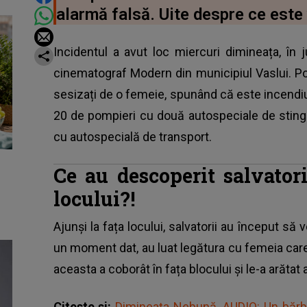
alarmă falsă. Uite despre ce este
Incidentul a avut loc miercuri dimineața, în 
cinematograf Modern din municipiul Vaslui. Pom
sesizați de o femeie, spunând că este incendiu
20 de pompieri cu două autospeciale de stinge
cu autospecială de transport.
Ce au descoperit salvator
locului?!
Ajunși la fața locului,
salvatorii au început să 
un moment dat, au luat legătura cu femeia care 
aceasta a coborât în fața blocului și le-a arăt
Citeste si:
Dimineața Nebună. AUDIO: Un bărba