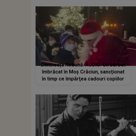
Dimineața Nebună. AUDIO: Un bărbat
îmbrăcat în Moș Crăciun, sancționat
în timp ce împărţea cadouri copiilor