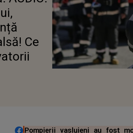
TORII
ui,
ență
alsă! Ce
atorii
DISTRIBUIE ARTICOLUL
Pompierii vasluieni au fost mo