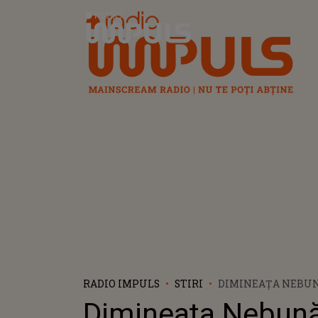
Radio Impuls
RADIO IMPULS
STIRI
DIMINEAȚA NEBUNĂ
DIN VASLUI, MOBI
Dimineața Nebună
PENTRU O ALARMĂ 