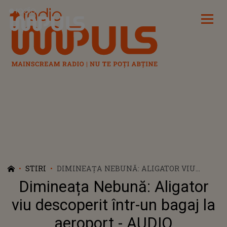
Radio Impuls
STIRI
DIMINEAȚA NEBUNĂ: ALIGATOR VIU
DESCOPERIT ÎNTR-UN BAGAJ LA
Dimineața Nebună: Aligator
AEROPORT - AUDIO
viu descoperit într-un bagaj la
aeroport - AUDIO