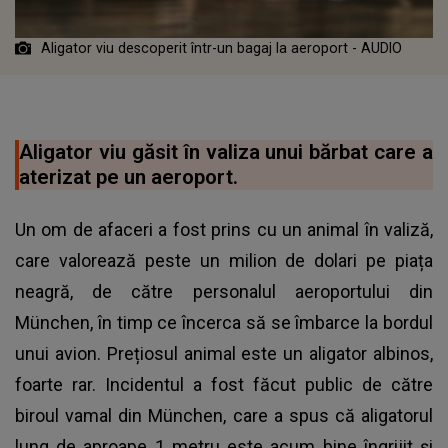
Aligator viu descoperit într-un bagaj la aeroport - AUDIO
Aligator viu găsit în valiza unui bărbat care a
aterizat pe un aeroport.
Un om de afaceri a fost prins cu un animal în valiză,
care valorează peste un milion de dolari pe piața
neagră, de către personalul aeroportului din
München, în timp ce încerca să se îmbarce la bordul
unui avion. Prețiosul animal este un aligator albinos,
foarte rar. Incidentul a fost făcut public de către
biroul vamal din München, care a spus că aligatorul
lung de aproape 1 metru este acum bine îngrijit și