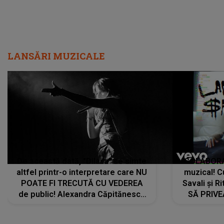
LANSĂRI MUZICALE
De această dată, "Dilaila" se simte
COLABORAR
altfel printr-o interpretare care NU
muzical! C
POATE FI TRECUTĂ CU VEDEREA
Savali și Ri
de public! Alexandra Căpitănescu
SĂ PRIV
a lansat VERSIUNEA LIVE a piesei