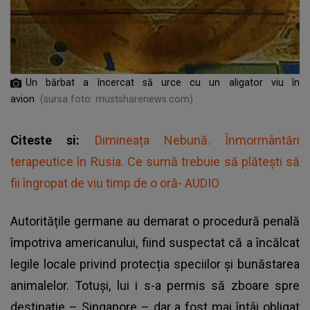
Un bărbat a încercat să urce cu un aligator viu în
avion
(sursa foto: mustsharenews.com)
Citeste si:
Dimineața Nebună. Înmormântări
terapeutice în Rusia. Ce sumă trebuie să plătești să
fii îngropat de viu timp de o oră- AUDIO
Autoritățile germane au demarat o procedură penală
împotriva americanului, fiind suspectat că a încălcat
legile locale privind protecția speciilor și bunăstarea
animalelor. Totuși, lui i s-a permis să zboare spre
destinație – Singapore – dar a fost mai întâi obligat