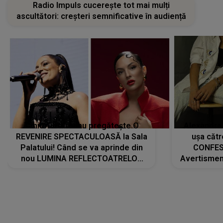
Radio Impuls cucerește tot mai mulți
ascultători: creșteri semnificative în audiență
Tania Turtureanu pregătește O
Alexandra
REVENIRE SPECTACULOASĂ la Sala
ușa cătr
Palatului! Când se va aprinde din
CONFES
nou LUMINA REFLECTOATRELOR
Avertismentu
pentru artistă: " Vor fi multe
rămas ÎNT
cântece noi, în premieră. Cântece
au format-
care abia acum învață să respire"
"Am f