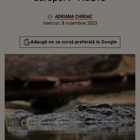
Autor:
ADRIANA CHIRIAC
Publicat:
marți, 8 noiembrie 2022
Actualizat:
miercuri, 8 noiembrie 2023
Adaugă-ne ca sursă preferată în Google