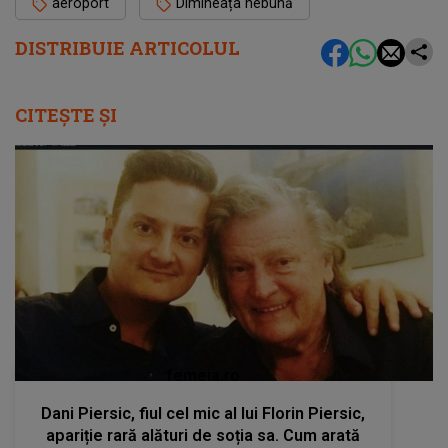
aeroport
Dimineața nebună
DISTRIBUIE ARTICOLUL
CITEȘTE ȘI
femeia.ro
Dani Piersic, fiul cel mic al lui Florin Piersic,
apariție rară alături de soția sa. Cum arată