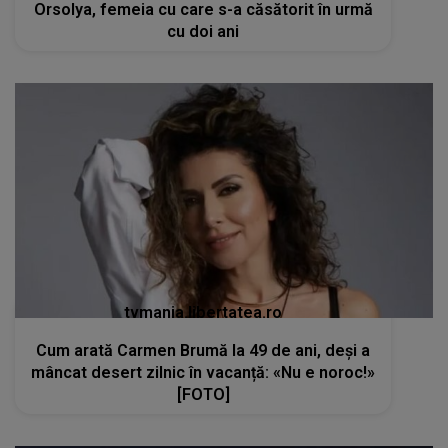
Orsolya, femeia cu care s-a căsătorit în urmă
cu doi ani
tvmania.libertatea.ro
Cum arată Carmen Brumă la 49 de ani, deși a
mâncat desert zilnic în vacanță: «Nu e noroc!»
[FOTO]