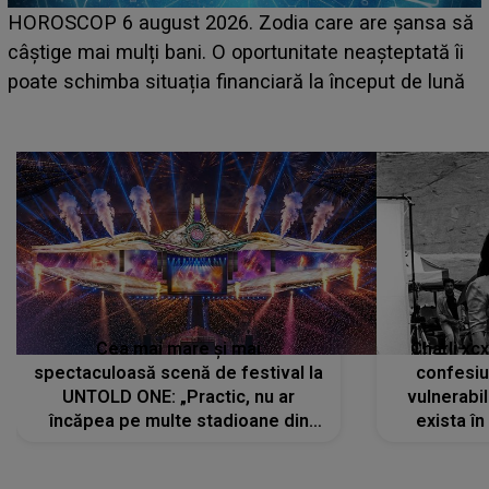
LINE-UP UNTOLD ONE, prima zi. Cine sunt artiștii
care deschid festivalul și de la ce ore au loc cele mai
așteptate concerte pe scena principală?
Cea mai mare și mai
Charli xc
spectaculoasă scenă de festival la
confesiu
UNTOLD ONE: „Practic, nu ar
vulnerabil
încăpea pe multe stadioane din
exista în
lume”. Evenimentul începe joi, 6
august 2026