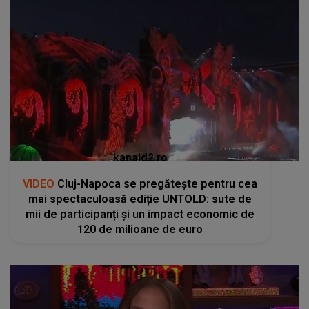
kanald2.ro
VIDEO
Cluj-Napoca se pregătește pentru cea
mai spectaculoasă ediție UNTOLD: sute de
mii de participanți și un impact economic de
120 de milioane de euro