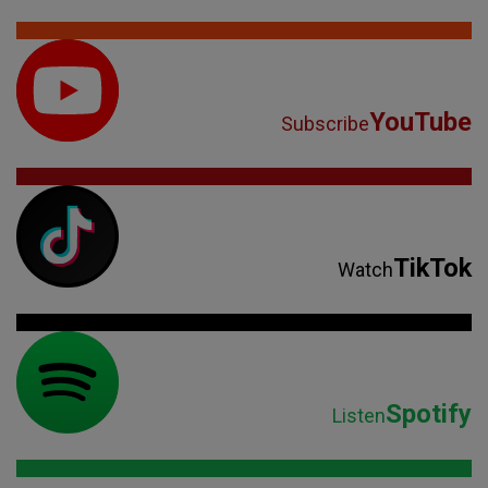
YouTube
Subscribe
TikTok
Watch
Spotify
Listen