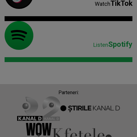
TikTok
Watch
Spotify
Listen
Parteneri: