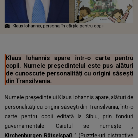
Klaus Iohannis, personaj în cărţile pentru copii
Klaus Iohannis apare într-o carte pentru
copii. Numele președintelui este pus alături
de cunoscute personalități cu origini săsești
din Transilvania.
Numele preşedintelui Klaus Iohannis apare, alături de
personalităţi cu origini săseşti din Transilvania, într-o
carte pentru copii editată la Sibiu, prin fonduri
guvernamentale. Caietul se numește „
Kirchenburgen Rätselspaß
” (Puzzle-uri distractive