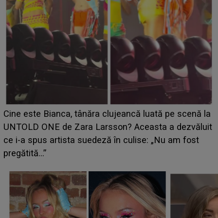
HOROSCOP 11 august 2026. Marte intră în Rac și
a
aduce tensiuni uriașe pentru o zodie! Conflictele
it
izbucnesc din senin în jurul ei, iar o situație dificilă
scapă de sub control