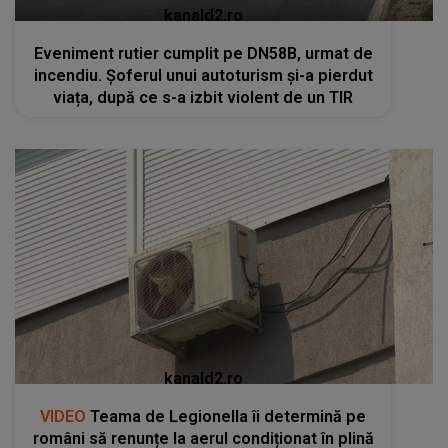
kanald2.ro
Eveniment rutier cumplit pe DN58B, urmat de
incendiu. Șoferul unui autoturism și-a pierdut
viața, după ce s-a izbit violent de un TIR
kanald2.ro
VIDEO
Teama de Legionella îi determină pe
români să renunțe la aerul condiționat în plină