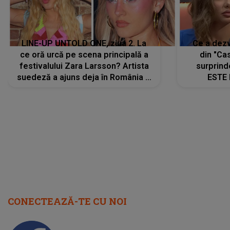
LINE-UP UNTOLD ONE, ziua 2. La
Ce a dezv
ce oră urcă pe scena principală a
din "Cas
festivalului Zara Larsson? Artista
surprind
suedeză a ajuns deja în România și
ESTE 
s-a filmat din camera de hotel
Alexandr
faptului 
IMED
CONECTEAZĂ-TE CU NOI