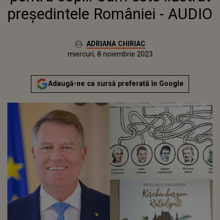
președintele României - AUDIO
Autor:
ADRIANA CHIRIAC
Publicat:
marți, 8 noiembrie 2022
Actualizat:
miercuri, 8 noiembrie 2023
Adaugă-ne ca sursă preferată în Google