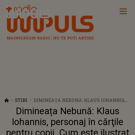
Radio Impuls
STIRI
DIMINEAȚA NEBUNĂ: KLAUS IOHANNIS,
PERSONAJ ÎN CĂRŢILE PENTRU COPII.
Dimineața Nebună: Klaus
CUM ESTE ILUSTRAT PREȘEDINTELE
ROMÂNIEI - AUDIO
Iohannis, personaj în cărţile
pentru copii. Cum este ilustrat