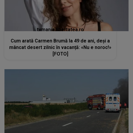
tvmania.libertatea.ro
Cum arată Carmen Brumă la 49 de ani, deși a
mâncat desert zilnic în vacanță: «Nu e noroc!»
[FOTO]