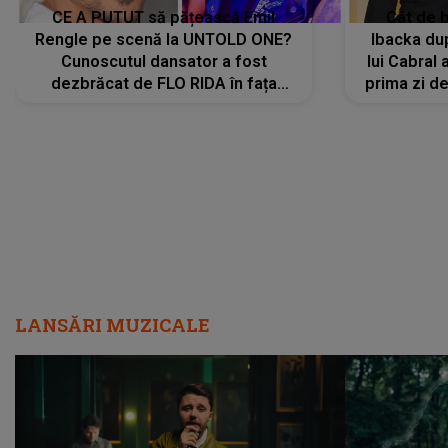
CE A PUTUT să pățească Emil
Cât de b
Rengle pe scenă la UNTOLD ONE?
Ibacka dup
Cunoscutul dansator a fost
lui Cabral a
dezbrăcat de FLO RIDA în fața
prima zi d
tuturor: „Mi-a dat hainele lui. Ce s-a
strălu
întâmplat mai exact...”
încre
LANSĂRI MUZICALE