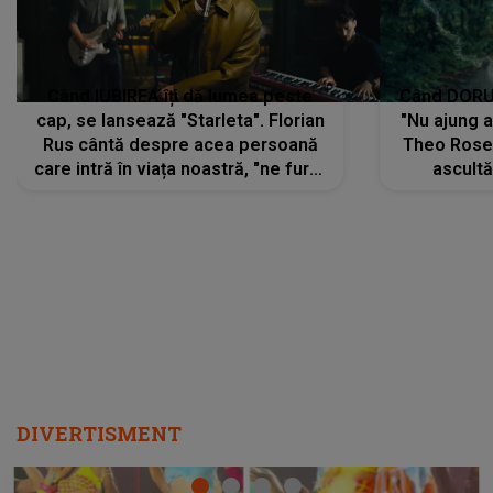
Când IUBIREA îți dă lumea peste
Când DORUL
cap, se lansează "Starleta". Florian
"Nu ajung 
Rus cântă despre acea persoană
Theo Rose 
care intră în viața noastră, "ne fură"
ascultă
toate PRIVIRILE, toate GÂNDURILE,
REGĂSIRI
tot UNIVERSUL și fără să ne dăm
trece pr
seama, ajunge să fie motivul
"Pentru t
pentru care zâmbim
departe 
DIVERTISMENT