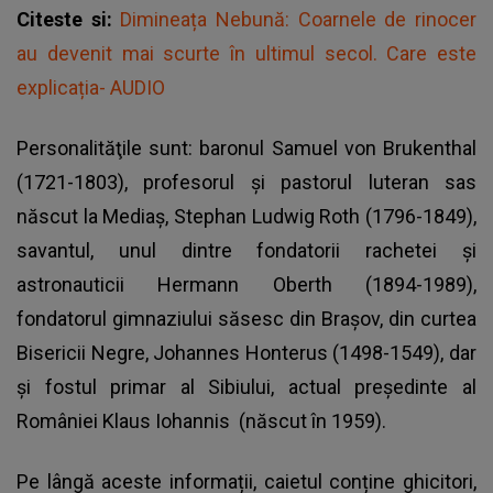
Citeste si:
Dimineața Nebună: Coarnele de rinocer
au devenit mai scurte în ultimul secol. Care este
explicația- AUDIO
Personalităţile sunt: baronul Samuel von Brukenthal
(1721-1803), profesorul şi pastorul luteran sas
născut la Mediaş, Stephan Ludwig Roth (1796-1849),
savantul, unul dintre fondatorii rachetei şi
astronauticii Hermann Oberth (1894-1989),
fondatorul gimnaziului săsesc din Braşov, din curtea
Bisericii Negre, Johannes Honterus (1498-1549), dar
şi fostul primar al Sibiului, actual preşedinte al
României
Klaus Iohannis
(născut în 1959).
Pe lângă aceste informații, caietul conține ghicitori,