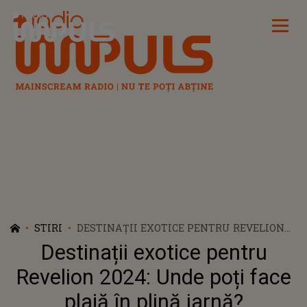
Radio Impuls
STIRI
DESTINAȚII EXOTICE PENTRU REVELION
2024: UNDE POȚI FACE PLAJĂ ÎN PLINĂ
Destinații exotice pentru
IARNĂ?
Revelion 2024: Unde poți face
plajă în plină iarnă?