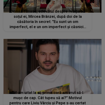
Denisa Tănase, adevărul despre relația cu
soțul ei, Mircea Brânzei, după doi de la
căsătoria în secret: "Eu sunt un om
imperfect, el e un om imperfect și căsnicia
noastră e imperfectă "
”M-am uitat la el, prima oară am vrut să-l
mușc de cap. Cât tupeu să ai?” Motivul
pentru care Liviu Vârciu și Pepe s-au certat