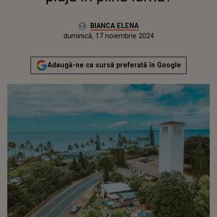
Autor:
BIANCA ELENA
Publicat:
vineri, 17 noiembrie 2023
Actualizat:
duminică, 17 noiembrie 2024
Adaugă-ne ca sursă preferată în Google