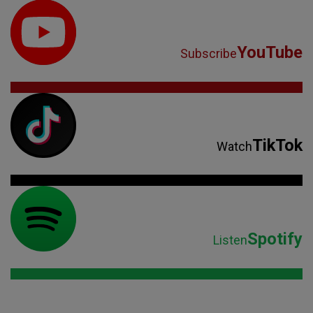
YouTube
Subscribe
TikTok
Watch
Spotify
Listen