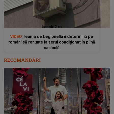
kanald2.ro
VIDEO
Teama de Legionella îi determină pe
români să renunțe la aerul condiționat în plină
caniculă
RECOMANDĂRI