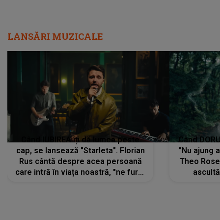
LANSĂRI MUZICALE
Când IUBIREA îți dă lumea peste
Când DORUL
cap, se lansează "Starleta". Florian
"Nu ajung 
Rus cântă despre acea persoană
Theo Rose 
care intră în viața noastră, "ne fură"
ascultă
toate PRIVIRILE, toate GÂNDURILE,
REGĂSIRI
tot UNIVERSUL și fără să ne dăm
trece pr
seama, ajunge să fie motivul
"Pentru t
pentru care zâmbim
departe 