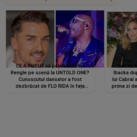
CE A PUTUT să pățească Emil
Cât de b
Rengle pe scenă la UNTOLD ONE?
Ibacka dup
Cunoscutul dansator a fost
lui Cabral a
dezbrăcat de FLO RIDA în fața
prima zi d
tuturor: „Mi-a dat hainele lui. Ce s-a
strălu
întâmplat mai exact...”
încre