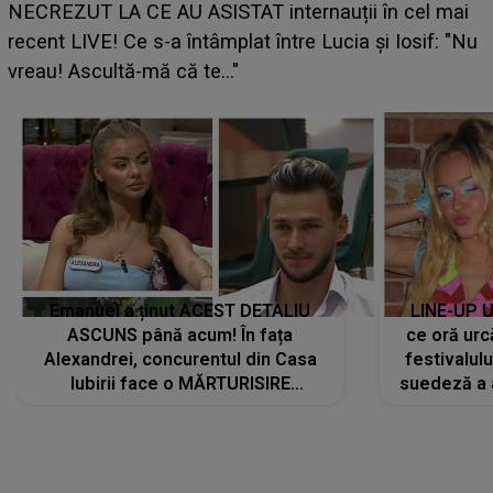
UNTOLD ONE de Zara Larsson? Aceasta a dezvăluit
ce i-a spus artista suedeză în culise: „Nu am fost
pregătită...”
Emanuel a ținut ACEST DETALIU
LINE-UP U
ASCUNS până acum! În fața
ce oră urc
Alexandrei, concurentul din Casa
festivalul
Iubirii face o MĂRTURISIRE
suedeză a a
NEAȘTEPTATĂ despre mama sa:
s-a film
"I-am spus și ei în față, eu nu te
iubesc pentru că..."