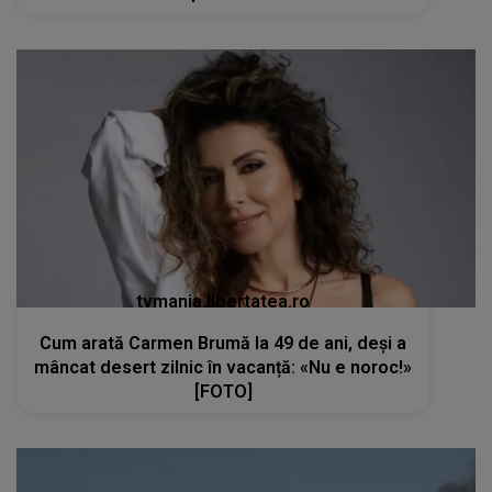
tvmania.libertatea.ro
Cum arată Carmen Brumă la 49 de ani, deși a
mâncat desert zilnic în vacanță: «Nu e noroc!»
[FOTO]