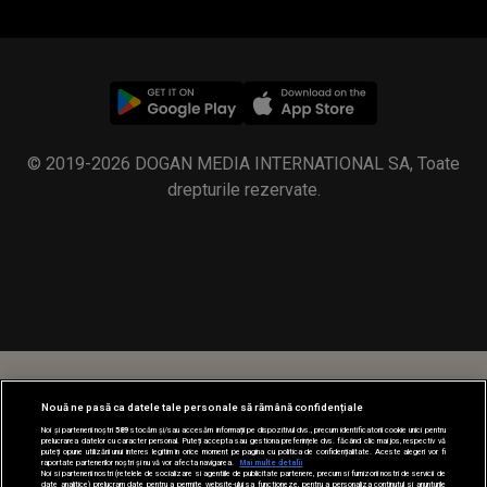
© 2019-2026 DOGAN MEDIA INTERNATIONAL SA, Toate
drepturile rezervate.
Nouă ne pasă ca datele tale personale să rămână confidențiale
Noi și partenerii noștri
589
stocăm și/sau accesăm informații pe dispozitivul dvs., precum identificatorii cookie unici pentru
prelucrarea datelor cu caracter personal. Puteți accepta sau gestiona preferințele dvs. făcând clic mai jos, respectiv vă
puteți opune utilizării unui interes legitim în orice moment pe pagina cu politica de confidențialitate. Aceste alegeri vor fi
raportate partenerilor noștri și nu vă vor afecta navigarea.
Mai multe detalii
Noi si partenerii nostri (retelele de socializare si agentiile de publicitate partenere, precum si furnizorii nostri de servicii de
date analitice) prelucram date pentru a permite website-ului sa functioneze, pentru a personaliza continutul si anunturile