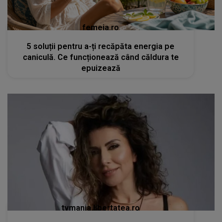
femeia.ro
5 soluții pentru a-ți recăpăta energia pe
caniculă. Ce funcționează când căldura te
epuizează
tvmania.libertatea.ro