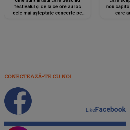
Cine sunt artiștii care deschid
care scap
festivalul și de la ce ore au loc
nou capitol
cele mai așteptate concerte pe
care a
scena principală?
perioadă 
CONECTEAZĂ-TE CU NOI
Facebook
Like