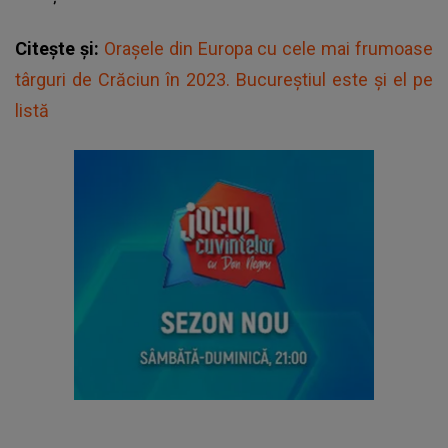
Citește și:
Orașele din Europa cu cele mai frumoase
târguri de Crăciun în 2023. Bucureștiul este și el pe
listă