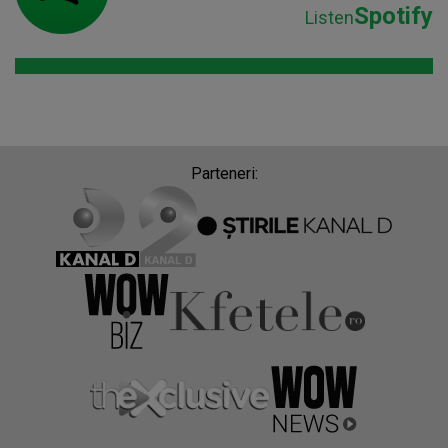
Spotify
Listen
Parteneri: