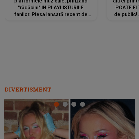
platformele muzicale, prinzând
altfel prin
"rădăcini" ÎN PLAYLISTURILE
POATE FI
fanilor. Piesa lansată recent de
de public!
Ariana Grande îi face pe
a lansat V
ascultători SĂ O ASCULTE PE
REPEAT
DIVERTISMENT