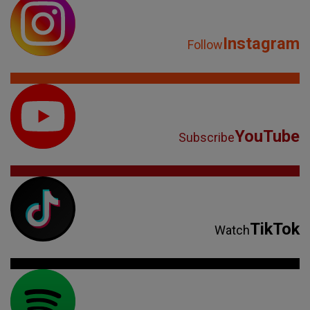
Instagram
Follow
YouTube
Subscribe
TikTok
Watch