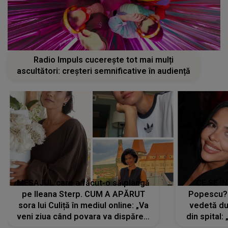
Radio Impuls cucerește tot mai mulți
ascultători: creșteri semnificative în audiență
MESAJUL care a făcut-o să plângă
CE SE Î
pe Ileana Sterp. CUM A APĂRUT
Popescu?
sora lui Culiță în mediul online: „Va
vedetă du
veni ziua când povara va dispărea,
din spital:
iar lacrimile...”