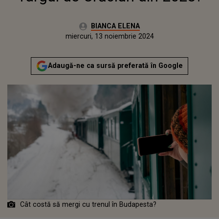
Autor:
BIANCA ELENA
Publicat:
luni, 13 noiembrie 2023
Actualizat:
miercuri, 13 noiembrie 2024
Adaugă-ne ca sursă preferată în Google
Cât costă să mergi cu trenul în Budapesta?