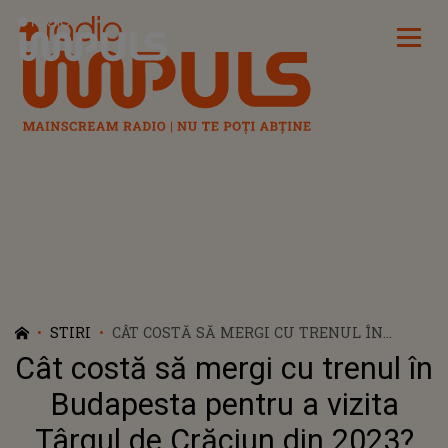
Radio Impuls
STIRI
CÂT COSTĂ SĂ MERGI CU TRENUL ÎN
BUDAPESTA PENTRU A VIZITA TÂRGUL DE
Cât costă să mergi cu trenul în
CRĂCIUN DIN 2023?
Budapesta pentru a vizita
Târgul de Crăciun din 2023?