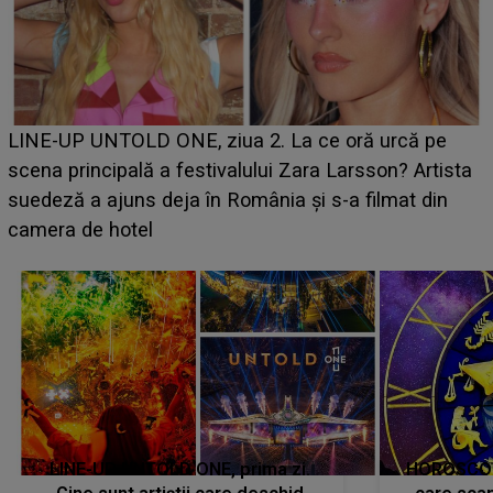
Ce a dezvăluit noua concurentă din "Casa Iubirii" l-a
luat prin surprindere pe Emanuel. CINE ESTE
BĂIATUL VIZAT de Alexandra?! Aflându-se în fața
faptului împlinit, A RECUNOSCUT IMEDIAT: "Am
avut..."
LINE-UP UNTOLD ONE, prima zi.
HOROSCOP 