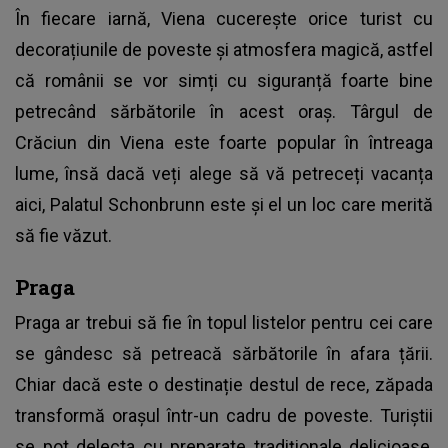
În fiecare iarnă, Viena cucerește orice turist cu
decorațiunile de poveste și atmosfera magică, astfel
că românii se vor simți cu siguranță foarte bine
petrecând sărbătorile în acest oraș. Târgul de
Crăciun din Viena este foarte popular în întreaga
lume, însă dacă veți alege să vă petreceți vacanța
aici, Palatul Schonbrunn este și el un loc care merită
să fie văzut.
Praga
Praga ar trebui să fie în topul listelor pentru cei care
se gândesc să petreacă sărbătorile în afara țării.
Chiar dacă este o destinație destul de rece, zăpada
transformă orașul într-un cadru de poveste. Turiștii
se pot delecta cu preparate tradiționale delicioase,