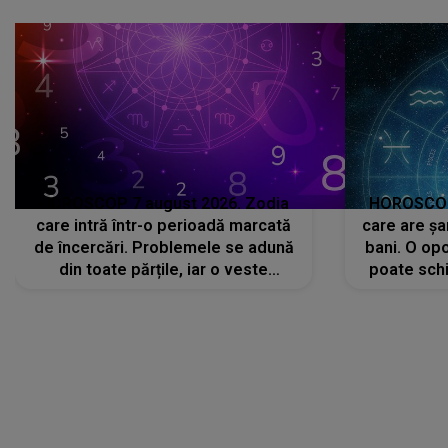
că..."
HOROSCOP 7 august 2026. Zodia
HOROSCOP 
care intră într-o perioadă marcată
care are șa
de încercări. Problemele se adună
bani. O opo
din toate părțile, iar o veste
poate schi
neașteptată îi dă planurile peste
la
cap