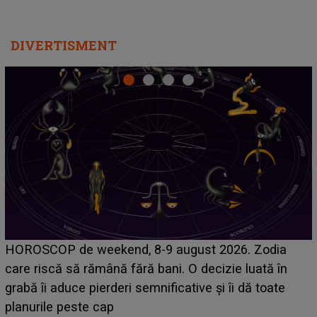
DIVERTISMENT
Emanuel a ținut ACEST DETALIU ASCUNS până
acum! În fața Alexandrei, concurentul din Casa Iubirii
face o MĂRTURISIRE NEAȘTEPTATĂ despre mama
sa: "I-am spus și ei în față, eu nu te iubesc pentru