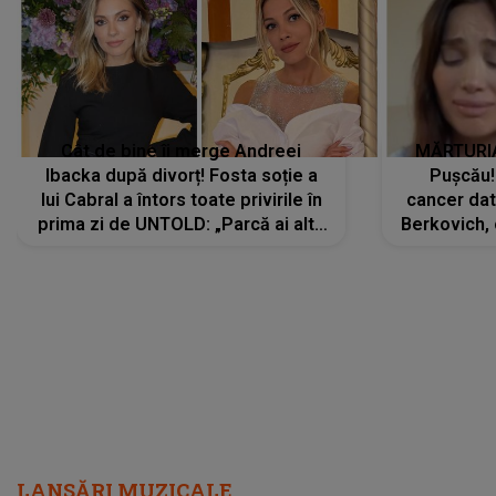
Cât de bine îi merge Andreei
MĂRTURIA
Ibacka după divorț! Fosta soție a
Pușcău!
lui Cabral a întors toate privirile în
cancer dato
prima zi de UNTOLD: „Parcă ai altă
Berkovich, 
strălucire, emani putere,
accident ru
încredere, siguranță...”
Dacă nu 
LANSĂRI MUZICALE