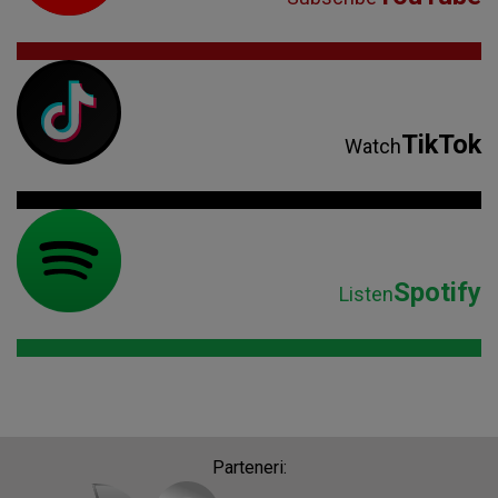
TikTok
Watch
Spotify
Listen
Parteneri: