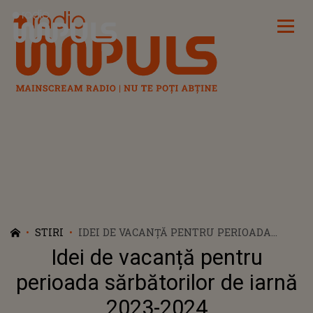
Radio Impuls
STIRI
IDEI DE VACANȚĂ PENTRU PERIOADA
SĂRBĂTORILOR DE IARNĂ 2023-2024
Idei de vacanță pentru
perioada sărbătorilor de iarnă
2023-2024