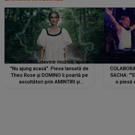
Când DORUL devine muzică, apare
Armin 
"Nu ajung acasă". Piesa lansată de
COLABORAR
Theo Rose și DOMINO îi poartă pe
SACHA: ""E
ascultători prin AMINTIRI și
o piesă 
REGĂSIRI, iar drumul emoțiilor
imediat pre
trece prin sufletul publicului:
cu mine șt
"Pentru toți cei care au plecat
păstrăm do
departe ca să le fie mai bine"