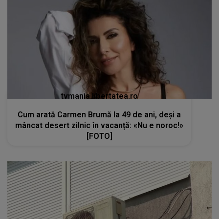
tvmania.libertatea.ro
Cum arată Carmen Brumă la 49 de ani, deși a
mâncat desert zilnic în vacanță: «Nu e noroc!»
[FOTO]