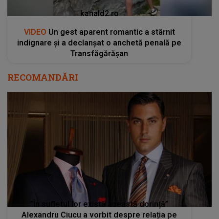
kanald2.ro
VIDEO
Un gest aparent romantic a stârnit
indignare și a declanșat o anchetă penală pe
Transfăgărășan
RECOMANDĂRI
”În sufletul lor există această dorință”
Alexandru Ciucu a vorbit despre relația pe