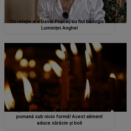
Ce relație are David Pușcaș cu fiul biologic al
Luminiței Anghel
Moșii de iarnă 2025: Ce NU trebuie să dai de
pomană sub nicio formă! Acest aliment
aduce sărăcie și boli