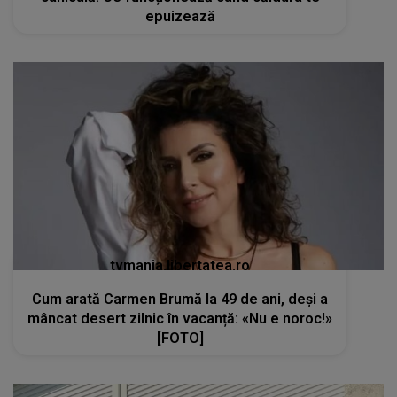
epuizează
tvmania.libertatea.ro
Cum arată Carmen Brumă la 49 de ani, deși a
mâncat desert zilnic în vacanță: «Nu e noroc!»
[FOTO]