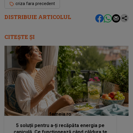
criza fara precedent
DISTRIBUIE ARTICOLUL
CITEȘTE ȘI
femeia.ro
5 soluții pentru a-ți recăpăta energia pe
caniculă. Ce funcționează când căldura te