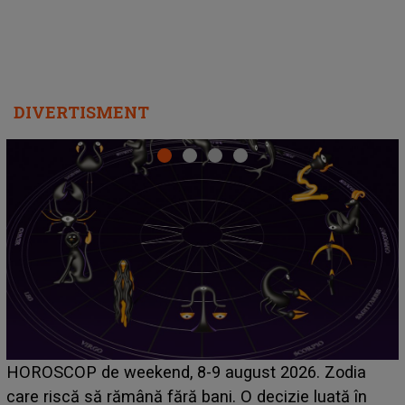
DIVERTISMENT
Emanuel a ținut ACEST DETALIU ASCUNS până
acum! În fața Alexandrei, concurentul din Casa Iubirii