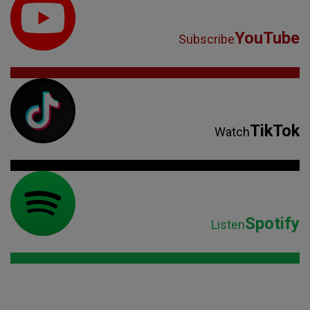
YouTube
Subscribe
TikTok
Watch
Spotify
Listen