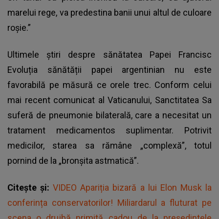
marelui rege, va predestina banii unui altul de culoare
roșie.”
Ultimele știri despre sănătatea Papei Francisc
Evoluția sănătății papei argentinian nu este
favorabilă pe măsură ce orele trec. Conform celui
mai recent comunicat al Vaticanului, Sanctitatea Sa
suferă de pneumonie bilaterală, care a necesitat un
tratament medicamentos suplimentar. Potrivit
medicilor, starea sa rămâne „complexă”, totul
pornind de la „bronșita astmatică”.
Citește și:
VIDEO Apariția bizară a lui Elon Musk la
conferința conservatorilor! Miliardarul a fluturat pe
scena o drujbă primită cadou de la președintele