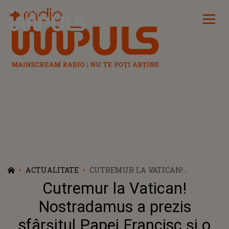
Radio Impuls
ACTUALITATE
CUTREMUR LA VATICAN!
NOSTRADAMUS A PREZIS
Cutremur la Vatican!
SFÂRȘITUL PAPEI FRANCISC ȘI O
CRIZĂ FĂRĂ PRECEDENT
Nostradamus a prezis
sfârșitul Papei Francisc și o