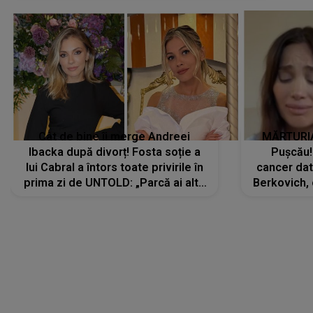
Cât de bine îi merge Andreei
MĂRTURIA
Ibacka după divorț! Fosta soție a
Pușcău!
lui Cabral a întors toate privirile în
cancer dato
prima zi de UNTOLD: „Parcă ai altă
Berkovich, 
strălucire, emani putere,
accident ru
încredere, siguranță...”
Dacă nu 