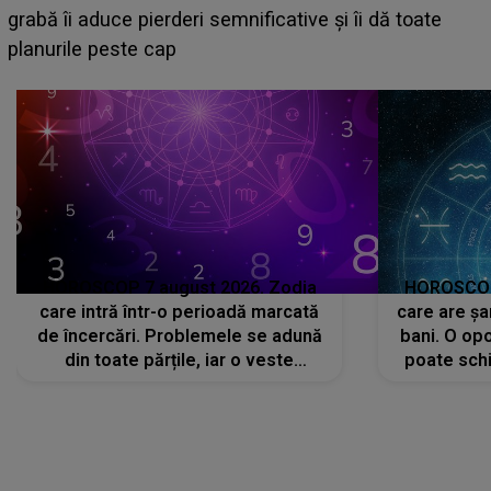
face o MĂRTURISIRE NEAȘTEPTATĂ despre mama
sa: "I-am spus și ei în față, eu nu te iubesc pentru
că..."
HOROSCOP 7 august 2026. Zodia
HOROSCOP 
care intră într-o perioadă marcată
care are șa
de încercări. Problemele se adună
bani. O opo
din toate părțile, iar o veste
poate schi
neașteptată îi dă planurile peste
la
cap