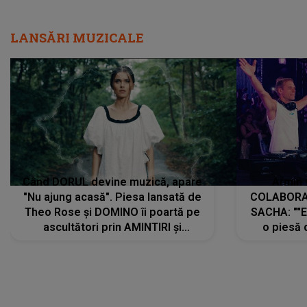
LANSĂRI MUZICALE
Când DORUL devine muzică, apare
Armin 
"Nu ajung acasă". Piesa lansată de
COLABORAR
Theo Rose și DOMINO îi poartă pe
SACHA: ""E
ascultători prin AMINTIRI și
o piesă 
REGĂSIRI, iar drumul emoțiilor
imediat pre
trece prin sufletul publicului:
cu mine șt
"Pentru toți cei care au plecat
păstrăm do
departe ca să le fie mai bine"