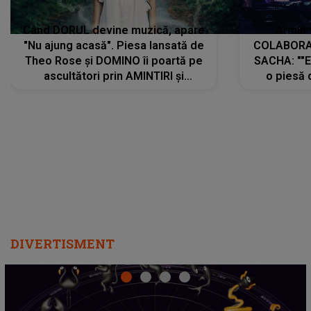
Când DORUL devine muzică, apare
Armin 
"Nu ajung acasă". Piesa lansată de
COLABORAR
Theo Rose și DOMINO îi poartă pe
SACHA: ""E
ascultători prin AMINTIRI și
o piesă 
REGĂSIRI, iar drumul emoțiilor
imediat pre
trece prin sufletul publicului:
cu mine șt
"Pentru toți cei care au plecat
păstrăm do
departe ca să le fie mai bine"
DIVERTISMENT