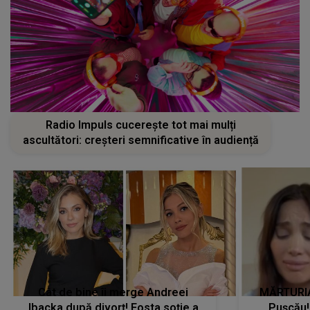
Radio Impuls cucerește tot mai mulți
ascultători: creșteri semnificative în audiență
Cât de bine îi merge Andreei
MĂRTURIA
Ibacka după divorț! Fosta soție a
Pușcău!