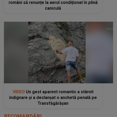
români să renunțe la aerul condiționat în plină
caniculă
kanald2.ro
VIDEO
Un gest aparent romantic a stârnit
indignare și a declanșat o anchetă penală pe
Transfăgărășan
RECOMANDĂRI