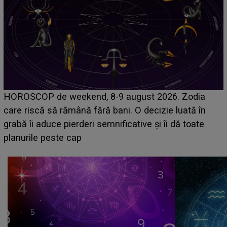
Emanuel a ținut ACEST DETALIU ASCUNS până
acum! În fața Alexandrei, concurentul din Casa Iubirii
face o MĂRTURISIRE NEAȘTEPTATĂ despre mama
sa: "I-am spus și ei în față, eu nu te iubesc pentru
că..."