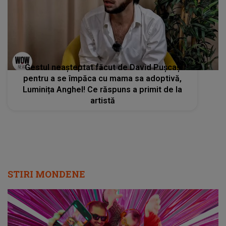
Gestul neașteptat făcut de David Pușcaș
pentru a se împăca cu mama sa adoptivă,
Luminița Anghel! Ce răspuns a primit de la
artistă
STIRI MONDENE