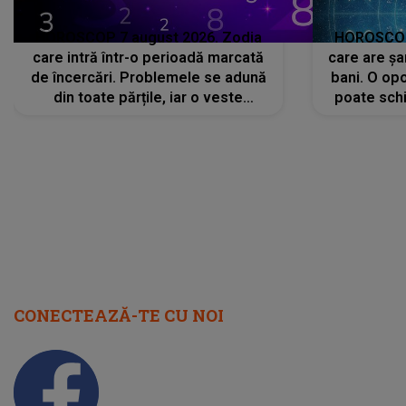
HOROSCOP 7 august 2026. Zodia
HOROSCOP 
care intră într-o perioadă marcată
care are șa
de încercări. Problemele se adună
bani. O opo
din toate părțile, iar o veste
poate schi
neașteptată îi dă planurile peste
la
cap
CONECTEAZĂ-TE CU NOI