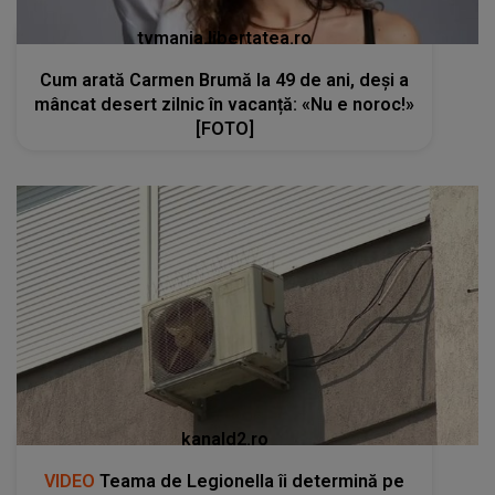
tvmania.libertatea.ro
Cum arată Carmen Brumă la 49 de ani, deși a
mâncat desert zilnic în vacanță: «Nu e noroc!»
[FOTO]
kanald2.ro
VIDEO
Teama de Legionella îi determină pe