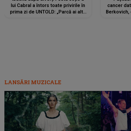
lui Cabral a întors toate privirile în
cancer dato
prima zi de UNTOLD: „Parcă ai altă
Berkovich, 
strălucire, emani putere,
accident ru
încredere, siguranță...”
Dacă nu 
LANSĂRI MUZICALE