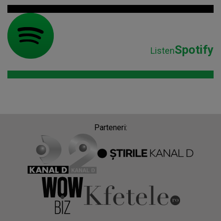
Spotify
Listen
Parteneri: