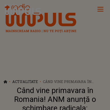
Radio Impuls
ACTUALITATE
CÂND VINE PRIMAVARA ÎN
ROMANIA! ANM ANUNȚĂ O
Când vine primavara în
SCHIMBARE RADICALA:
TEMPERATURI RECORD PENTRU
Romania! ANM anunță o
MARTIE 2025
schimbare radicala: