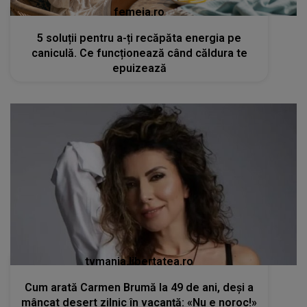
femeia.ro
5 soluții pentru a-ți recăpăta energia pe
caniculă. Ce funcționează când căldura te
epuizează
tvmania.libertatea.ro
Cum arată Carmen Brumă la 49 de ani, deși a
mâncat desert zilnic în vacanță: «Nu e noroc!»