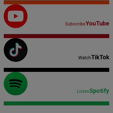
YouTube
Subscribe
TikTok
Watch
Spotify
Listen