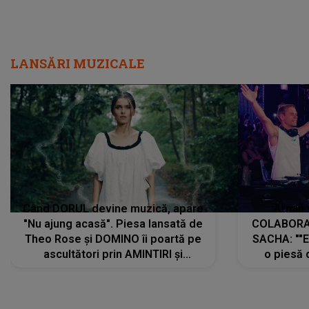
LANSĂRI MUZICALE
Când DORUL devine muzică, apare
Armin 
"Nu ajung acasă". Piesa lansată de
COLABORAR
Theo Rose și DOMINO îi poartă pe
SACHA: ""E
ascultători prin AMINTIRI și
o piesă 
REGĂSIRI, iar drumul emoțiilor
imediat pre
trece prin sufletul publicului:
cu mine șt
"Pentru toți cei care au plecat
păstrăm do