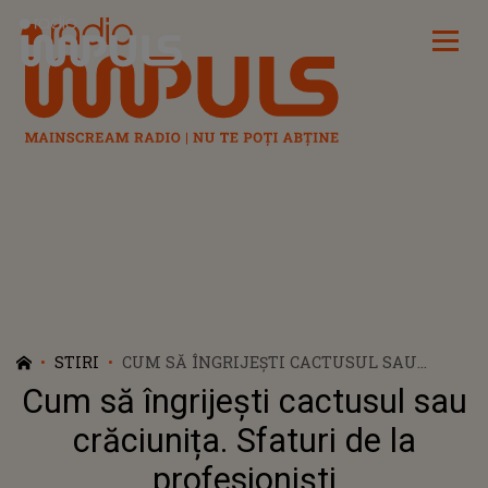
Radio Impuls
STIRI
CUM SĂ ÎNGRIJEȘTI CACTUSUL SAU
CRĂCIUNIȚA. SFATURI DE LA
Cum să îngrijești cactusul sau
PROFESIONIȘTI
crăciunița. Sfaturi de la
profesioniști