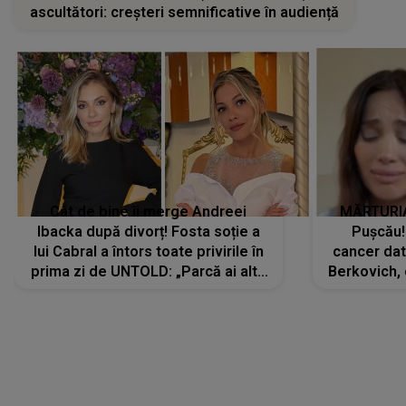
ascultători: creșteri semnificative în audiență
Cât de bine îi merge Andreei
MĂRTURIA
Ibacka după divorț! Fosta soție a
Pușcău!
lui Cabral a întors toate privirile în
cancer dato
prima zi de UNTOLD: „Parcă ai altă
Berkovich, 
strălucire, emani putere,
accident ru
încredere, siguranță...”
Dacă nu 