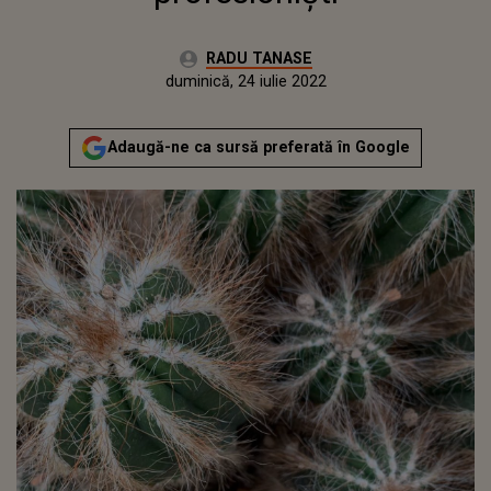
Autor:
RADU TANASE
Publicat:
marți, 25 mai 2021
Actualizat:
duminică, 24 iulie 2022
Adaugă-ne ca sursă preferată în Google