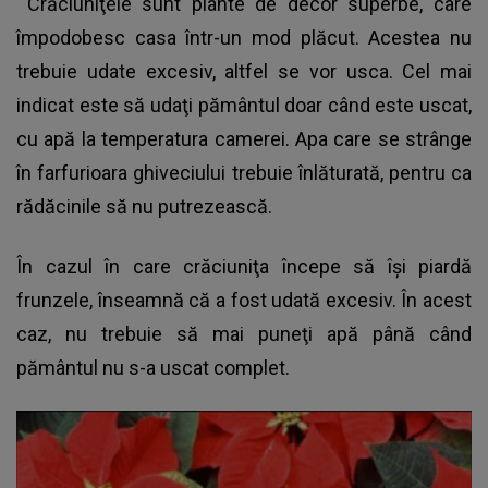
Crăciuniţele sunt plante de decor superbe, care
împodobesc casa într-un mod plăcut. Acestea nu
trebuie udate excesiv, altfel se vor usca. Cel mai
indicat este să udaţi pământul doar când este uscat,
cu apă la temperatura camerei. Apa care se strânge
în farfurioara ghiveciului trebuie înlăturată, pentru ca
rădăcinile să nu putrezească.
În cazul în care crăciuniţa începe să îşi piardă
frunzele, înseamnă că a fost udată excesiv. În acest
caz, nu trebuie să mai puneţi apă până când
pământul nu s-a uscat complet.