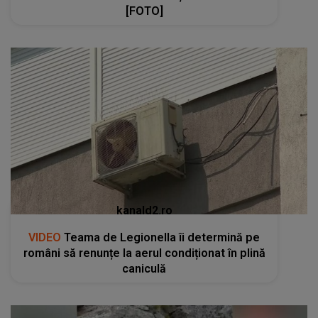
[FOTO]
kanald2.ro
VIDEO
Teama de Legionella îi determină pe
români să renunțe la aerul condiționat în plină
caniculă