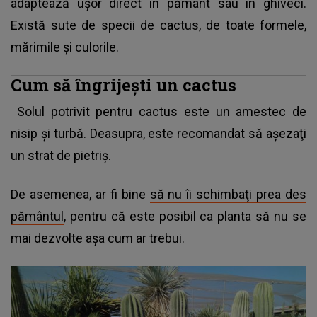
adaptează uşor direct în pământ sau în ghiveci.
Există sute de specii de cactus, de toate formele,
mărimile şi culorile.
Cum să îngrijeşti un cactus
Solul potrivit pentru cactus este un amestec de
nisip şi turbă. Deasupra, este recomandat să aşezaţi
un strat de pietriş.
De asemenea, ar fi bine
să nu îi schimbaţi prea des
pământul
, pentru că este posibil ca planta să nu se
mai dezvolte aşa cum ar trebui.