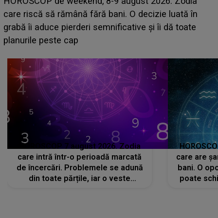
Emanuel a ținut ACEST DETALIU ASCUNS până
acum! În fața Alexandrei, concurentul din Casa Iubirii
face o MĂRTURISIRE NEAȘTEPTATĂ despre mama
sa: "I-am spus și ei în față, eu nu te iubesc pentru
că..."
HOROSCOP 7 august 2026. Zodia
HOROSCOP 
care intră într-o perioadă marcată
care are șa
de încercări. Problemele se adună
bani. O opo
din toate părțile, iar o veste
poate schi
neașteptată îi dă planurile peste
la
cap