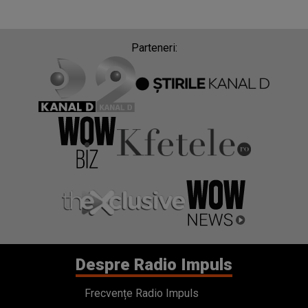
Parteneri:
Despre Radio Impuls
Frecvențe Radio Impuls