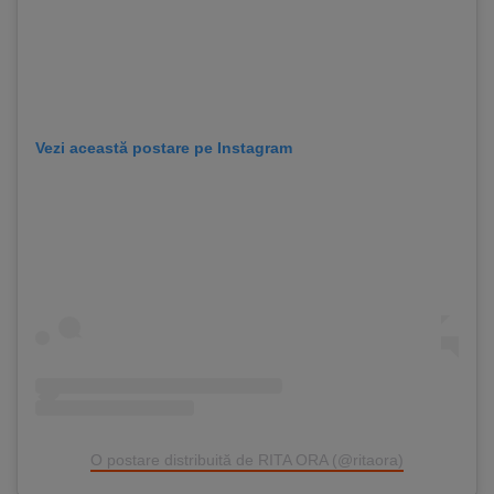
Vezi această postare pe Instagram
O postare distribuită de RITA ORA (@ritaora)