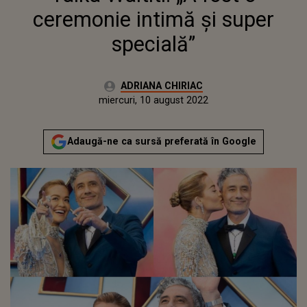
ceremonie intimă și super
specială”
Autor:
ADRIANA CHIRIAC
Publicat:
miercuri, 10 august 2022
Actualizat:
miercuri, 10 august 2022
Adaugă-ne ca sursă preferată în Google