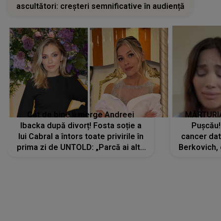
ascultători: creșteri semnificative în audiență
Cât de bine îi merge Andreei
MĂRTURIA
Ibacka după divorț! Fosta soție a
Pușcău!
lui Cabral a întors toate privirile în
cancer dato
prima zi de UNTOLD: „Parcă ai altă
Berkovich, 
strălucire, emani putere,
accident ru
încredere, siguranță...”
Dacă nu 