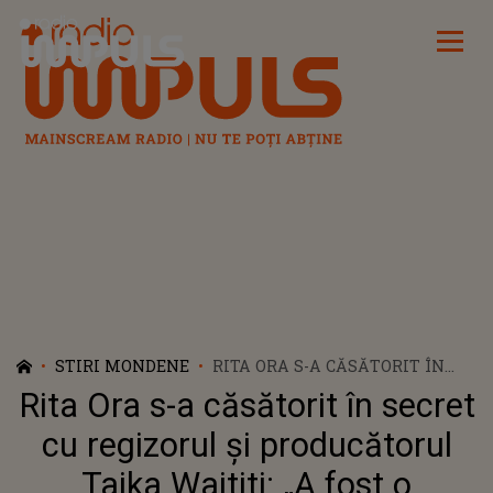
Radio Impuls
STIRI MONDENE
RITA ORA S-A CĂSĂTORIT ÎN
SECRET CU REGIZORUL ȘI
Rita Ora s-a căsătorit în secret
PRODUCĂTORUL TAIKA
WAITITI: „A FOST O CEREMONIE
cu regizorul și producătorul
INTIMĂ ȘI SUPER SPECIALĂ”
Taika Waititi: „A fost o