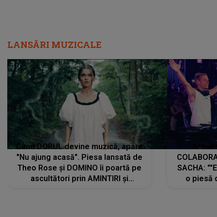
LANSĂRI MUZICALE
Când DORUL devine muzică, apare
Armin 
"Nu ajung acasă". Piesa lansată de
COLABORAR
Theo Rose și DOMINO îi poartă pe
SACHA: ""E
ascultători prin AMINTIRI și
o piesă 
REGĂSIRI, iar drumul emoțiilor
imediat pre
trece prin sufletul publicului:
cu mine șt
"Pentru toți cei care au plecat
păstrăm do