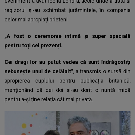
eveniment a avut loc la Londra, acolo unde artista și
regizorul și-au schimbat jurămintele, în compania
celor mai apropiați prieteni.
„A fost o ceremonie intimă și super specială
pentru toți cei prezenți.
Cei dragi lor au putut vedea că sunt îndrăgostiți
nebunește unul de celălalt"
, a transmis o sursă din
apropierea cuplului pentru publicația britanică,
menționând că cei doi și-au dorit o nuntă mică
pentru a-și ține relația cât mai privată.