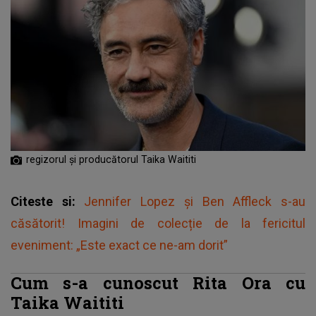
regizorul și producătorul Taika Waititi
Citeste si:
Jennifer Lopez și Ben Affleck s-au
căsătorit! Imagini de colecție de la fericitul
eveniment: „Este exact ce ne-am dorit”
Cum s-a cunoscut Rita Ora cu
Taika Waititi