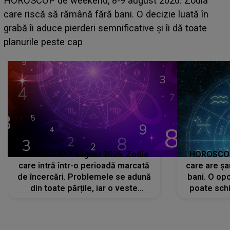
Emanuel a ținut ACEST DETALIU ASCUNS până
acum! În fața Alexandrei, concurentul din Casa Iubirii
face o MĂRTURISIRE NEAȘTEPTATĂ despre mama
sa: "I-am spus și ei în față, eu nu te iubesc pentru
că..."
HOROSCOP 7 august 2026. Zodia
HOROSCOP 
care intră într-o perioadă marcată
care are șa
de încercări. Problemele se adună
bani. O opo
din toate părțile, iar o veste
poate schi
neașteptată îi dă planurile peste
la
cap