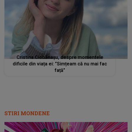
Cristina Ciobănașu, despre momentele
dificile din viața ei: ”Simțeam că nu mai fac
față”
STIRI MONDENE