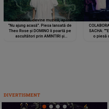
Când DORUL devine muzică, apare
Armin 
"Nu ajung acasă". Piesa lansată de
COLABORAR
Theo Rose și DOMINO îi poartă pe
SACHA: ""E
ascultători prin AMINTIRI și
o piesă 
REGĂSIRI, iar drumul emoțiilor
imediat pre
trece prin sufletul publicului:
cu mine șt
"Pentru toți cei care au plecat
păstrăm do
departe ca să le fie mai bine"
DIVERTISMENT