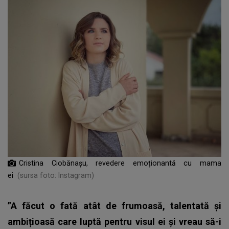
Cristina Ciobănașu, revedere emoționantă cu mama
ei
(sursa foto: Instagram)
”A făcut o fată atât de frumoasă, talentată și
ambițioasă care luptă pentru visul ei și vreau să-i