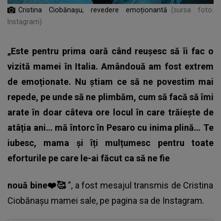
Cristina Ciobănașu, revedere emoționantă
(sursa foto:
Instagram)
„Este pentru prima oară când reușesc să îi fac o
vizită mamei în Italia. Amândouă am fost extrem
de emoționate. Nu știam ce să ne povestim mai
repede, pe unde să ne plimbăm, cum să facă să îmi
arate în doar câteva ore locul în care trăiește de
atâția ani… mă întorc în Pesaro cu inima plină… Te
iubesc, mama și îți mulțumesc pentru toate
eforturile pe care le-ai făcut ca să ne fie
nouă bine❤️🥰
”, a fost mesajul transmis de
Cristina
Ciobănașu
mamei sale, pe pagina sa de Instagram.