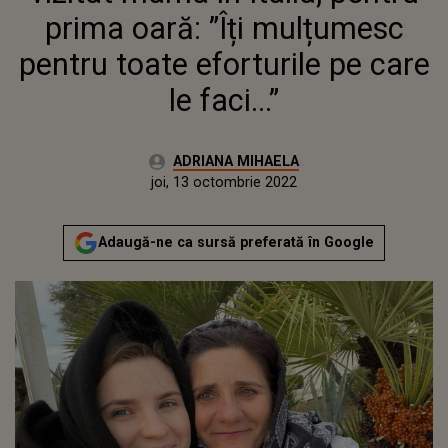
CARE LE FACI...”
prima oară: ”Îți mulțumesc
pentru toate eforturile pe care
le faci...”
Autor:
ADRIANA MIHAELA
Publicat:
miercuri, 13 octombrie 2021
Actualizat:
joi, 13 octombrie 2022
Adaugă-ne ca sursă preferată în Google