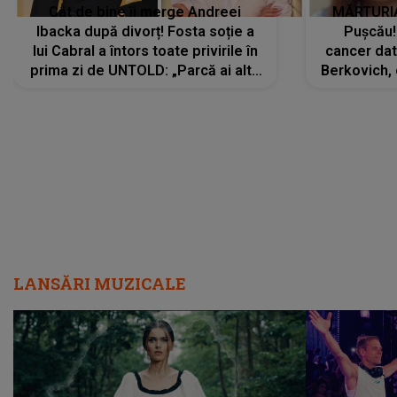
Cât de bine îi merge Andreei
MĂRTURIA
Ibacka după divorț! Fosta soție a
Pușcău!
lui Cabral a întors toate privirile în
cancer dato
prima zi de UNTOLD: „Parcă ai altă
Berkovich, 
strălucire, emani putere,
accident ru
încredere, siguranță...”
Dacă nu 
LANSĂRI MUZICALE