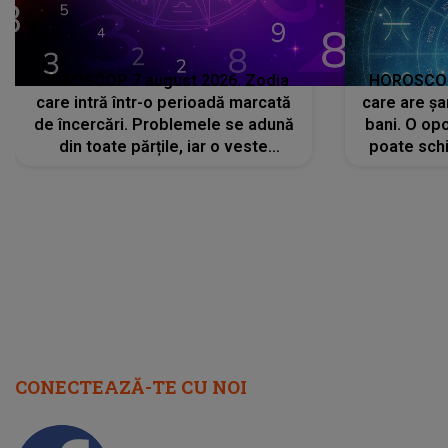
HOROSCOP 7 august 2026. Zodia
HOROSCOP 
care intră într-o perioadă marcată
care are șa
de încercări. Problemele se adună
bani. O opo
din toate părțile, iar o veste
poate schi
neașteptată îi dă planurile peste
la
cap
CONECTEAZĂ-TE CU NOI