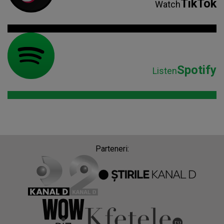
TikTok
Watch
Spotify
Listen
Parteneri: