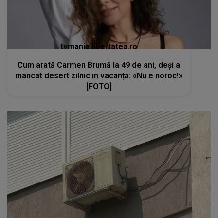
tvmania.libertatea.ro
Cum arată Carmen Brumă la 49 de ani, deși a
mâncat desert zilnic în vacanță: «Nu e noroc!»
[FOTO]