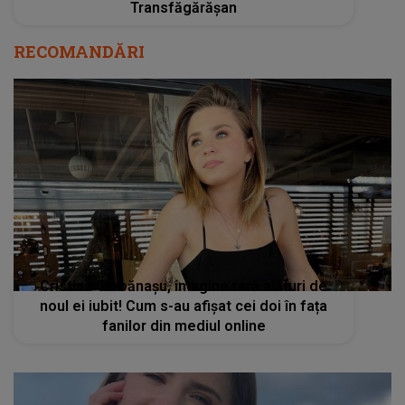
Transfăgărășan
RECOMANDĂRI
Cristina Ciobănașu, imagine rară alături de
noul ei iubit! Cum s-au afișat cei doi în fața
fanilor din mediul online