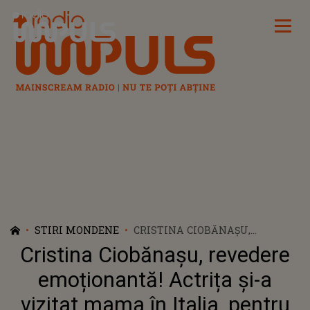
Radio Impuls
STIRI MONDENE
CRISTINA CIOBĂNAȘU,
REVEDERE EMOȚIONANTĂ!
Cristina Ciobănașu, revedere
ACTRIȚA ȘI-A VIZITAT MAMA
ÎN ITALIA, PENTRU PRIMA
emoționantă! Actrița și-a
OARĂ: ”ÎȚI MULȚUMESC
vizitat mama în Italia, pentru
PENTRU TOATE EFORTURILE PE