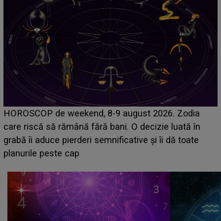
Emanuel a ținut ACEST DETALIU ASCUNS până
acum! În fața Alexandrei, concurentul din Casa Iubirii
face o MĂRTURISIRE NEAȘTEPTATĂ despre mama
sa: "I-am spus și ei în față, eu nu te iubesc pentru
că..."