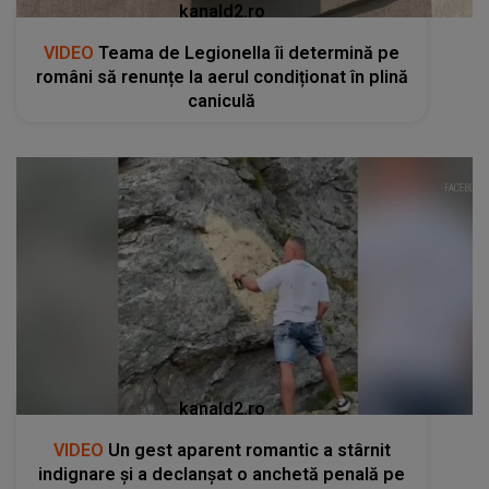
kanald2.ro
VIDEO
Teama de Legionella îi determină pe
români să renunțe la aerul condiționat în plină
caniculă
kanald2.ro
VIDEO
Un gest aparent romantic a stârnit
indignare și a declanșat o anchetă penală pe