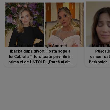
Cât de bine îi merge Andreei
MĂRTURIA
Ibacka după divorț! Fosta soție a
Pușcău!
lui Cabral a întors toate privirile în
cancer dato
prima zi de UNTOLD: „Parcă ai altă
Berkovich, 
strălucire, emani putere,
accident ru
încredere, siguranță...”
Dacă nu 