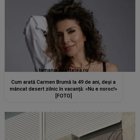
tvmania.libertatea.ro
Cum arată Carmen Brumă la 49 de ani, deși a
mâncat desert zilnic în vacanță: «Nu e noroc!»
[FOTO]