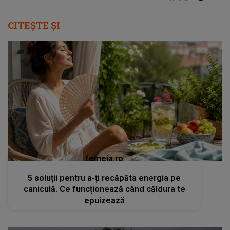
CITEȘTE ȘI
femeia.ro
5 soluții pentru a-ți recăpăta energia pe
caniculă. Ce funcționează când căldura te
epuizează