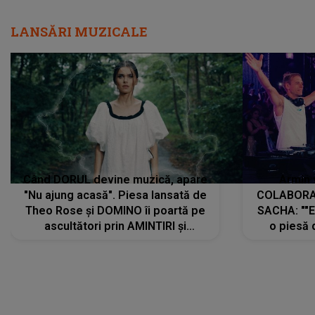
LANSĂRI MUZICALE
Când DORUL devine muzică, apare
Armin 
"Nu ajung acasă". Piesa lansată de
COLABORAR
Theo Rose și DOMINO îi poartă pe
SACHA: ""E
ascultători prin AMINTIRI și
o piesă 
REGĂSIRI, iar drumul emoțiilor
imediat pre
trece prin sufletul publicului:
cu mine șt
"Pentru toți cei care au plecat
păstrăm do
departe ca să le fie mai bine"