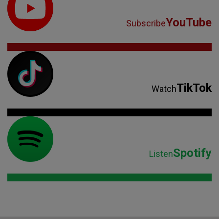
YouTube
Subscribe
TikTok
Watch
Spotify
Listen