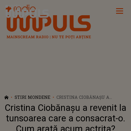
Radio Impuls
STIRI MONDENE
CRISTINA CIOBĂNAȘU A
REVENIT LA TUNSOAREA CARE
Cristina Ciobănașu a revenit la
A CONSACRAT-O. CUM ARATĂ
ACUM ACTRIȚA?
tunsoarea care a consacrat-o.
Cum arată acum actrița?