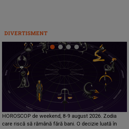
DIVERTISMENT
Emanuel a ținut ACEST DETALIU ASCUNS până
acum! În fața Alexandrei, concurentul din Casa Iubirii