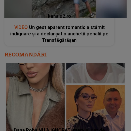
kanald2.ro
VIDEO
Un gest aparent romantic a stârnit
indignare și a declanșat o anchetă penală pe
Transfăgărășan
RECOMANDĂRI
Dana Roba NU A IGNORAT interviul dat de