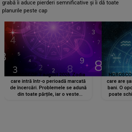
face o MĂRTURISIRE NEAȘTEPTATĂ despre mama
sa: "I-am spus și ei în față, eu nu te iubesc pentru
că..."
HOROSCOP 7 august 2026. Zodia
HOROSCOP 
care intră într-o perioadă marcată
care are șa
de încercări. Problemele se adună
bani. O opo
din toate părțile, iar o veste
poate schi
neașteptată îi dă planurile peste
la
cap