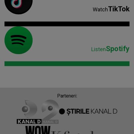
TikTok
Watch
Spotify
Listen
Parteneri: