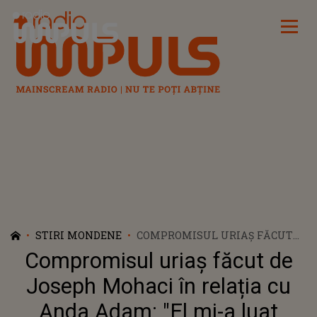
Radio Impuls
STIRI MONDENE
COMPROMISUL URIAȘ FĂCUT
DE JOSEPH MOHACI ÎN
Compromisul uriaș făcut de
RELAȚIA CU ANDA ADAM: "EL
MI-A LUAT NUMELE". DE CE A
Joseph Mohaci în relația cu
LUAT BĂRBATUL ACEASTĂ
Anda Adam: "El mi-a luat
DECIZIE RADICALĂ