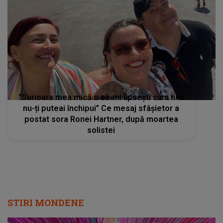
”Surioara mea mică o să-mi lipsești cum nici
nu-ți puteai închipui” Ce mesaj sfâșietor a
postat sora Ronei Hartner, după moartea
solistei
STIRI MONDENE