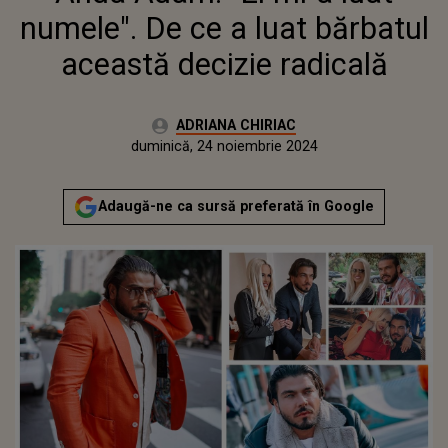
numele". De ce a luat bărbatul
această decizie radicală
Autor:
ADRIANA CHIRIAC
Publicat:
duminică, 31 decembrie 2023
Actualizat:
duminică, 24 noiembrie 2024
Adaugă-ne ca sursă preferată în Google