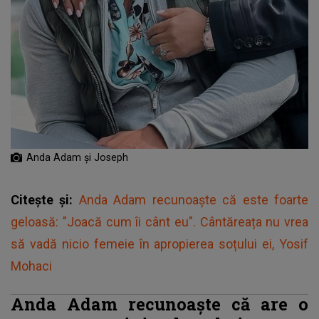
Anda Adam și Joseph
Citește și:
Anda Adam recunoaște că este foarte
geloasă: "Joacă cum îi cânt eu". Cântăreața nu vrea
să vadă nicio femeie în apropierea soțului ei, Yosif
Mohaci
Anda Adam recunoaște că are o