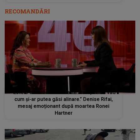
RECOMANDĂRI
”Este o durere mare! Foarte mare, ce nu văd
cum și-ar putea găsi alinare.” Denise Rifai,
mesaj emoționant după moartea Ronei
Hartner