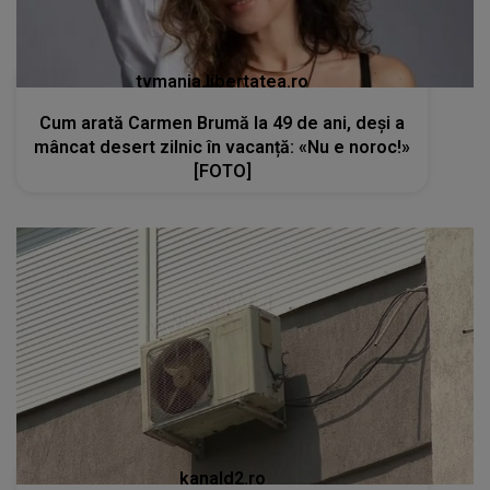
tvmania.libertatea.ro
Cum arată Carmen Brumă la 49 de ani, deși a
mâncat desert zilnic în vacanță: «Nu e noroc!»
[FOTO]
kanald2.ro