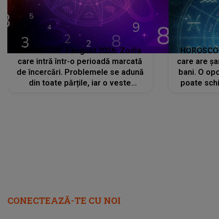
HOROSCOP 7 august 2026. Zodia
HOROSCOP 
care intră într-o perioadă marcată
care are șa
de încercări. Problemele se adună
bani. O opo
din toate părțile, iar o veste
poate schi
neașteptată îi dă planurile peste
la
cap
CONECTEAZĂ-TE CU NOI