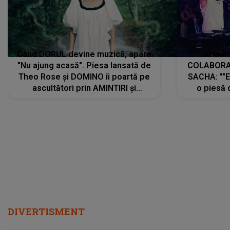
Când DORUL devine muzică, apare
Armin 
"Nu ajung acasă". Piesa lansată de
COLABORAR
Theo Rose și DOMINO îi poartă pe
SACHA: ""E
ascultători prin AMINTIRI și
o piesă 
REGĂSIRI, iar drumul emoțiilor
imediat pre
trece prin sufletul publicului:
cu mine șt
"Pentru toți cei care au plecat
păstrăm do
departe ca să le fie mai bine"
DIVERTISMENT