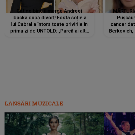
Cât de bine îi merge Andreei
MĂRTURIA
Ibacka după divorț! Fosta soție a
Pușcău!
lui Cabral a întors toate privirile în
cancer dato
prima zi de UNTOLD: „Parcă ai altă
Berkovich, 
strălucire, emani putere,
accident ru
încredere, siguranță...”
Dacă nu 
LANSĂRI MUZICALE