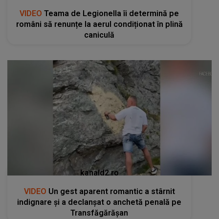
VIDEO
Teama de Legionella îi determină pe
români să renunțe la aerul condiționat în plină
caniculă
kanald2.ro
VIDEO
Un gest aparent romantic a stârnit
indignare și a declanșat o anchetă penală pe
Transfăgărășan