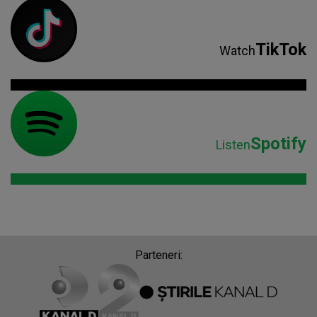
TikTok
Watch
Spotify
Listen
Parteneri: