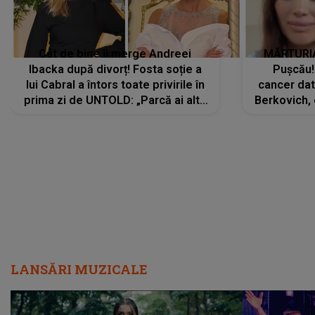
Cât de bine îi merge Andreei
MĂRTURIA
Ibacka după divorț! Fosta soție a
Pușcău!
lui Cabral a întors toate privirile în
cancer dato
prima zi de UNTOLD: „Parcă ai altă
Berkovich, 
strălucire, emani putere,
accident ru
încredere, siguranță...”
Dacă nu 
LANSĂRI MUZICALE