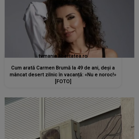
tvmania.libertatea.ro
Cum arată Carmen Brumă la 49 de ani, deși a
mâncat desert zilnic în vacanță: «Nu e noroc!»
[FOTO]