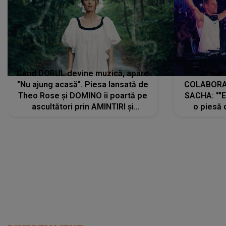
Când DORUL devine muzică, apare
Armin 
"Nu ajung acasă". Piesa lansată de
COLABORAR
Theo Rose și DOMINO îi poartă pe
SACHA: ""E
ascultători prin AMINTIRI și
o piesă 
REGĂSIRI, iar drumul emoțiilor
imediat pre
trece prin sufletul publicului:
cu mine șt
"Pentru toți cei care au plecat
păstrăm do
departe ca să le fie mai bine"