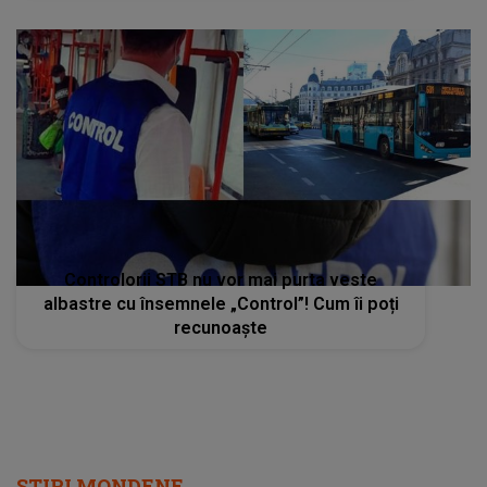
Controlorii STB nu vor mai purta veste
albastre cu însemnele „Control”! Cum îi poți
recunoaște
STIRI MONDENE