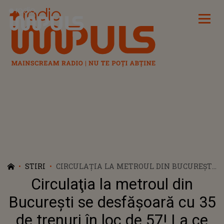
Radio Impuls
STIRI
CIRCULAŢIA LA METROUL DIN BUCUREȘTI
SE DESFĂŞOARĂ CU 35 DE TRENURI ÎN LOC
Circulaţia la metroul din
DE 57! LA CE INTERVAL SOSESC ÎN STAȚII
București se desfăşoară cu 35
de trenuri în loc de 57! La ce