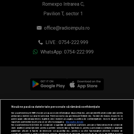
Romexpo Intrarea C,
Pavilion T, sector 1
office@radioimpuls.ro
LIVE : 0754-222.999
WhatsApp: 0754-222.999
© 2019-2026 DOGAN MEDIA INTERNATIONAL SA, Toate
Nouă ne pasă ca datele tale personale să rămână confidențiale
drepturile rezervate.
Noi și partenerii noștri
589
stocăm și/sau accesăm informații pe dispozitivul dvs., precum identificatorii cookie unici pentru
prelucrarea datelor cu caracter personal. Puteți accepta sau gestiona preferințele dvs. făcând clic mai jos, respectiv vă
puteți opune utilizării unui interes legitim în orice moment pe pagina cu politica de confidențialitate. Aceste alegeri vor fi
raportate partenerilor noștri și nu vă vor afecta navigarea.
Mai multe detalii
Noi si partenerii nostri (retelele de socializare si agentiile de publicitate partenere, precum si furnizorii nostri de servicii de
date analitice) prelucram date pentru a permite website-ului sa functioneze, pentru a personaliza continutul si anunturile
publicitare afisate in functie de interesele si/sau profilul dvs., pentru a va oferi functionalitati aferente retelelor de
socializare si pentru a analiza traficul pe website. Beneficiati de drepturile prevazute de art. 15-22 din GDPR in legatura