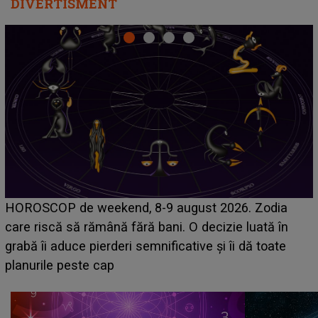
DIVERTISMENT
Emanuel a ținut ACEST DETALIU ASCUNS până
acum! În fața Alexandrei, concurentul din Casa Iubirii
face o MĂRTURISIRE NEAȘTEPTATĂ despre mama
sa: "I-am spus și ei în față, eu nu te iubesc pentru
că..."