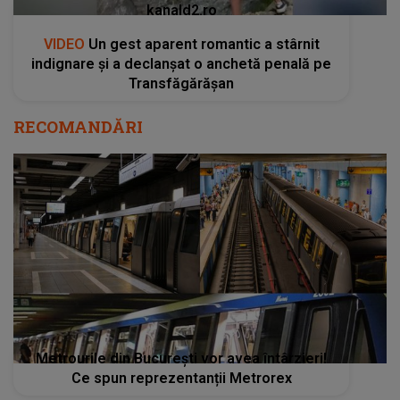
kanald2.ro
VIDEO
Un gest aparent romantic a stârnit
indignare și a declanșat o anchetă penală pe
Transfăgărășan
RECOMANDĂRI
Metrourile din București vor avea întârzieri!
Ce spun reprezentanții Metrorex