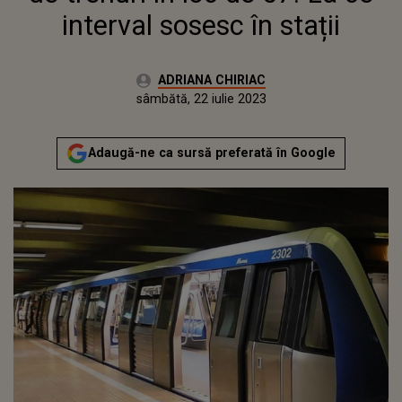
interval sosesc în stații
Autor:
ADRIANA CHIRIAC
Publicat:
vineri, 22 iulie 2022
Actualizat:
sâmbătă, 22 iulie 2023
Adaugă-ne ca sursă preferată în Google