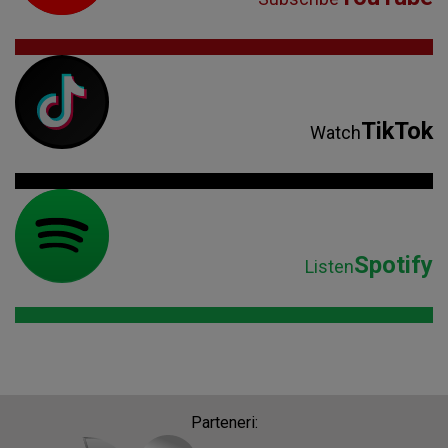
TikTok
Watch
Spotify
Listen
Parteneri: