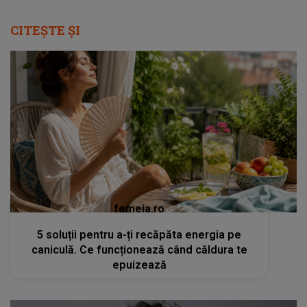
CITEȘTE ȘI
femeia.ro
5 soluții pentru a-ți recăpăta energia pe
caniculă. Ce funcționează când căldura te
epuizează