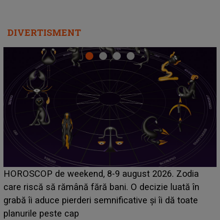
DIVERTISMENT
Emanuel a ținut ACEST DETALIU ASCUNS până
acum! În fața Alexandrei, concurentul din Casa Iubirii
face o MĂRTURISIRE NEAȘTEPTATĂ despre mama
sa: "I-am spus și ei în față, eu nu te iubesc pentru