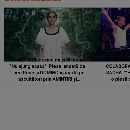
Când DORUL devine muzică, apare
Armin 
"Nu ajung acasă". Piesa lansată de
COLABORAR
Theo Rose și DOMINO îi poartă pe
SACHA: ""E
ascultători prin AMINTIRI și
o piesă 
REGĂSIRI, iar drumul emoțiilor
imediat pre
trece prin sufletul publicului:
cu mine șt
"Pentru toți cei care au plecat
păstrăm do
departe ca să le fie mai bine"