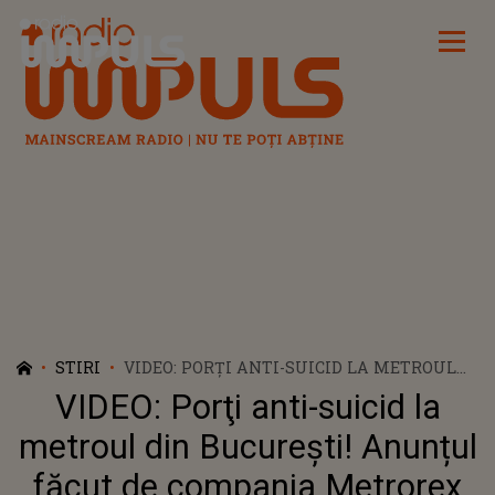
Radio Impuls
STIRI
VIDEO: PORŢI ANTI-SUICID LA METROUL
DIN BUCUREŞTI! ANUNȚUL FĂCUT DE
VIDEO: Porţi anti-suicid la
COMPANIA METROREX
metroul din Bucureşti! Anunțul
făcut de compania Metrorex