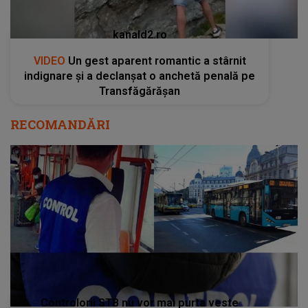
kanald2.ro
VIDEO
Un gest aparent romantic a stârnit
indignare și a declanșat o anchetă penală pe
Transfăgărășan
RECOMANDĂRI
Controlorii STB nu vor mai purta veste