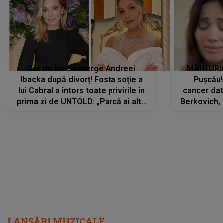
Cât de bine îi merge Andreei
MĂRTURIA
Ibacka după divorț! Fosta soție a
Pușcău!
lui Cabral a întors toate privirile în
cancer dato
prima zi de UNTOLD: „Parcă ai altă
Berkovich, 
strălucire, emani putere,
accident ru
încredere, siguranță...”
Dacă nu 
LANSĂRI MUZICALE