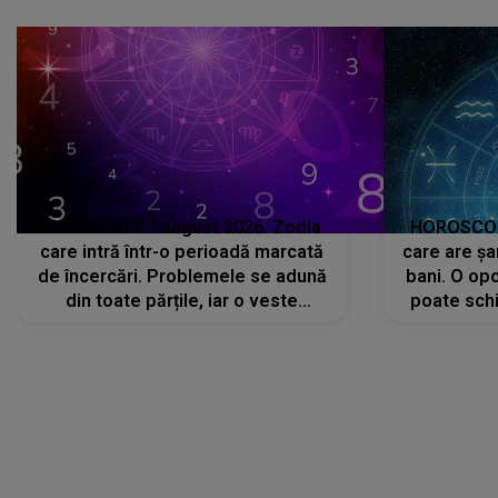
că..."
HOROSCOP 7 august 2026. Zodia
HOROSCOP 
care intră într-o perioadă marcată
care are șa
de încercări. Problemele se adună
bani. O opo
din toate părțile, iar o veste
poate schi
neașteptată îi dă planurile peste
la
cap