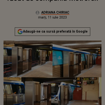
Autor:
ADRIANA CHIRIAC
Publicat:
luni, 11 iulie 2022
Actualizat:
marți, 11 iulie 2023
Adaugă-ne ca sursă preferată în Google