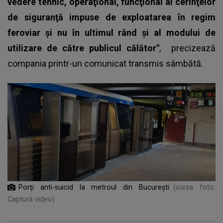
vedere tehnic, operaţional, funcţional al cerinţelor
de siguranţă impuse de exploatarea în regim
feroviar şi nu în ultimul rând şi al modului de
utilizare de către publicul călător"
,
precizează
compania printr-un comunicat transmis sâmbătă.
Porţi anti-suicid la metroul din Bucureşti
(sursa foto:
Captură video)