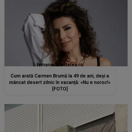
tvmania.libertatea.ro
Cum arată Carmen Brumă la 49 de ani, deși a
mâncat desert zilnic în vacanță: «Nu e noroc!»
[FOTO]