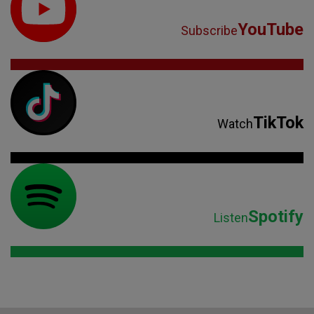
YouTube
Subscribe
TikTok
Watch
Spotify
Listen