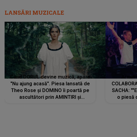
LANSĂRI MUZICALE
Când DORUL devine muzică, apare
Armin 
"Nu ajung acasă". Piesa lansată de
COLABORAR
Theo Rose și DOMINO îi poartă pe
SACHA: ""E
ascultători prin AMINTIRI și
o piesă 
REGĂSIRI, iar drumul emoțiilor
imediat pre
trece prin sufletul publicului:
cu mine șt
"Pentru toți cei care au plecat
păstrăm do
departe ca să le fie mai bine"