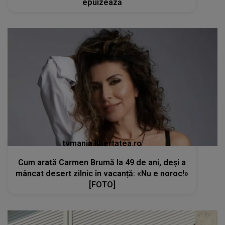
epuizează
tvmania.libertatea.ro
Cum arată Carmen Brumă la 49 de ani, deși a
mâncat desert zilnic în vacanță: «Nu e noroc!»
[FOTO]