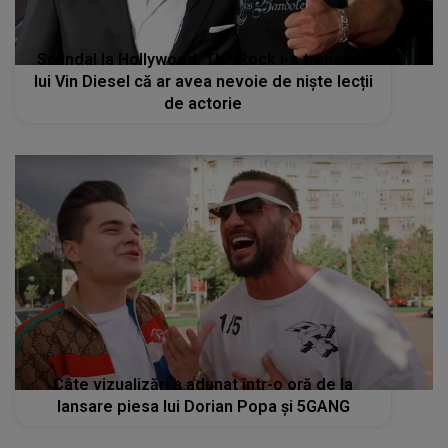
Scandal la Hollywood. The Rock i-a transmis
lui Vin Diesel că ar avea nevoie de niște lecții
de actorie
Câte vizualizări a adunat într-o oră de la
lansare piesa lui Dorian Popa şi 5GANG