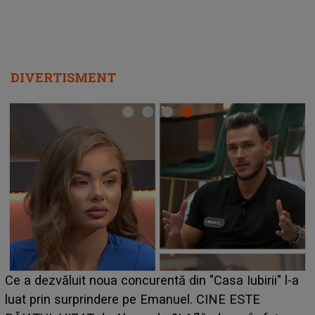
DIVERTISMENT
HOROSCOP de weekend, 
curentă din "Casa Iubirii" l-a
care riscă să rămână fără
pe Emanuel. CINE ESTE