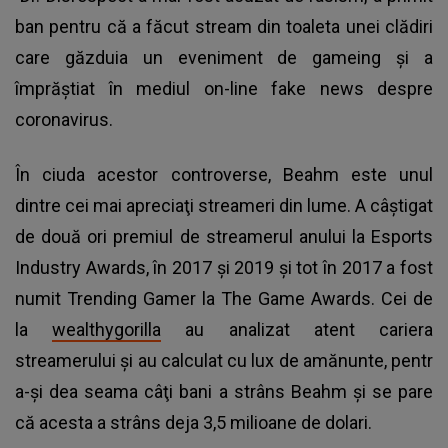
ban pentru că a făcut stream din toaleta unei clădiri
care găzduia un eveniment de gameing şi a
împrăştiat în mediul on-line fake news despre
coronavirus.
În ciuda acestor controverse, Beahm este unul
dintre cei mai apreciaţi streameri din lume. A câştigat
de două ori premiul de streamerul anului la Esports
Industry Awards, în 2017 şi 2019 şi tot în 2017 a fost
numit Trending Gamer la The Game Awards. Cei de
la
wealthygorilla
au analizat atent cariera
streamerului şi au calculat cu lux de amănunte, pentr
a-şi dea seama câţi bani a strâns Beahm şi se pare
că acesta a strâns deja 3,5 milioane de dolari.