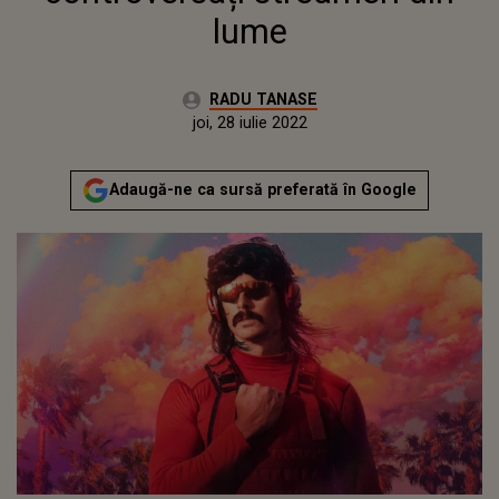
lume
Autor:
RADU TANASE
Publicat:
joi, 15 iulie 2021
Actualizat:
joi, 28 iulie 2022
Adaugă-ne ca sursă preferată în Google