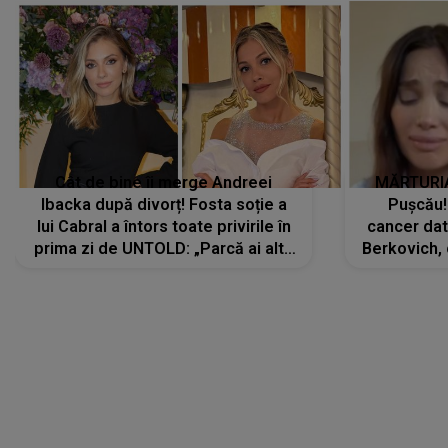
Cât de bine îi merge Andreei
MĂRTURIA
Ibacka după divorț! Fosta soție a
Pușcău!
lui Cabral a întors toate privirile în
cancer dato
prima zi de UNTOLD: „Parcă ai altă
Berkovich, 
strălucire, emani putere,
accident ru
încredere, siguranță...”
Dacă nu 