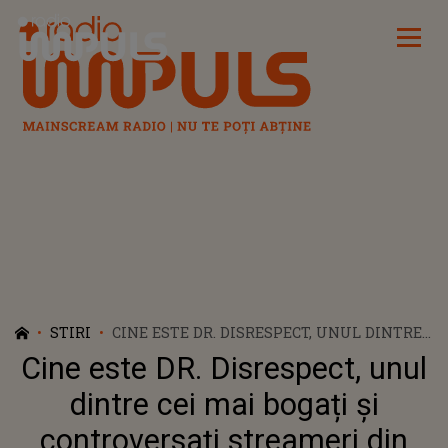
Radio Impuls
STIRI
CINE ESTE DR. DISRESPECT, UNUL DINTRE
CEI MAI BOGAȚI ȘI CONTROVERSAȚI
Cine este DR. Disrespect, unul
STREAMERI DIN LUME
dintre cei mai bogați și
controversați streameri din