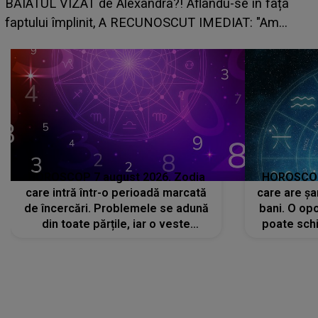
grabă îi aduce pierderi se
andra?! Aflându-se în fața
planurile peste cap
RECUNOSCUT IMEDIAT: "Am
HOROSCOP 7 august 2026. Zodia
HOROSCOP 
care intră într-o perioadă marcată
care are șa
de încercări. Problemele se adună
bani. O opo
din toate părțile, iar o veste
poate schi
neașteptată îi dă planurile peste
la
cap