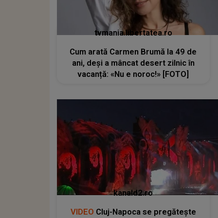
tvmania.libertatea.ro
Cum arată Carmen Brumă la 49 de
ani, deși a mâncat desert zilnic în
vacanță: «Nu e noroc!» [FOTO]
kanald2.ro
VIDEO
Cluj-Napoca se pregătește