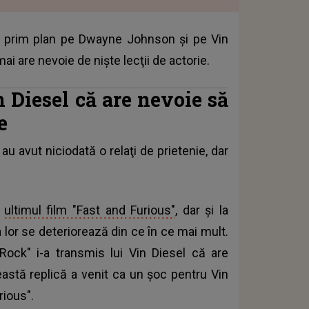
în prim plan pe Dwayne Johnson şi pe Vin
mai are nevoie de nişte lecţii de actorie.
n Diesel că are nevoie să
e
au avut niciodată o relaţi de prietenie, dar
u
ultimul film "Fast and Furious"
, dar şi la
 lor se deteriorează din ce în ce mai mult.
Rock" i-a transmis lui Vin Diesel că are
ceastă replică a venit ca un şoc pentru Vin
rious".