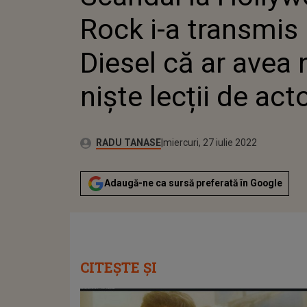
Rock i-a transmis 
Diesel că ar avea 
niște lecții de act
Publicat:
Autor:
joi, 8 iulie 2021
Actualizat:
RADU TANASE
miercuri, 27 iulie 2022
Adaugă-ne ca sursă preferată în Google
CITEȘTE ȘI