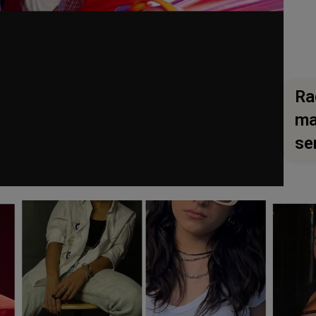
Ra
ma
se