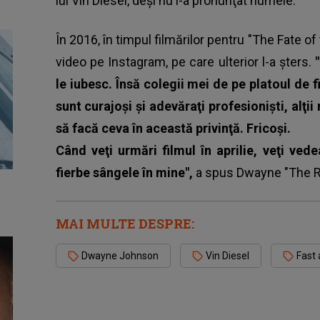
lui Vin Diesel, deşi nu i-a pronunţat numele.
În 2016, în timpul filmărilor pentru "The Fate 
video pe Instagram, pe care ulterior l-a şters.
le iubesc. Însă colegii mei de pe platoul de f
sunt curajoşi şi adevăraţi profesionişti, alţii
să facă ceva în această privinţă. Fricoşi.
Când veţi urmări filmul în aprilie, veţi ved
fierbe sângele în mine",
a spus Dwayne "The 
MAI MULTE DESPRE:
Dwayne Johnson
Vin Diesel
Fast 