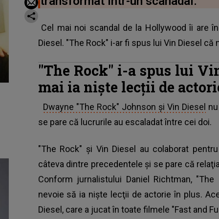
transformat într-un scanadal.
Cel mai noi scandal de la Hollywood îi are 
Diesel. "The Rock" i-ar fi spus lui Vin Diesel că 
"The Rock" i-a spus lui Vi
mai ia nişte lecţii de actori
Dwayne "The Rock" Johnson şi Vin Diesel
nu 
se pare că lucrurile au escaladat între cei doi.
"The Rock" şi Vin Diesel au colaborat pentr
câteva dintre precedentele şi se pare că relaţia
Conform jurnalistului Daniel Richtman, "The 
nevoie să ia nişte lecţii de actorie în plus. A
Diesel, care a jucat în toate filmele "Fast and Fu