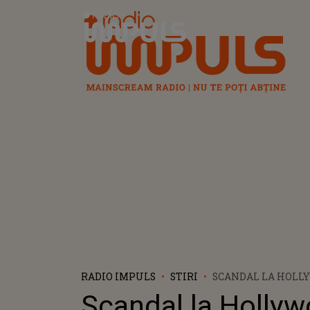
Radio Impuls
RADIO IMPULS
STIRI
SCANDAL LA HOLLY
TRANSMIS LUI VIN 
Scandal la Hollyw
NEVOIE DE NIȘTE L