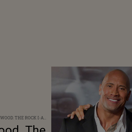
WOOD. THE ROCK I-A
DIESEL CĂ AR AVEA
ood. The
ECȚII DE ACTORIE