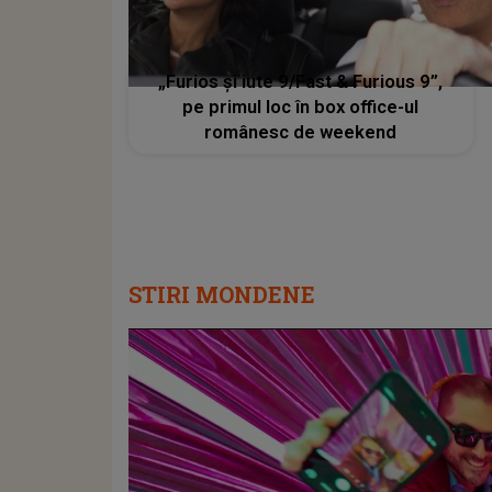
„Furios şi iute 9/Fast & Furious 9”,
pe primul loc în box office-ul
românesc de weekend
STIRI MONDENE