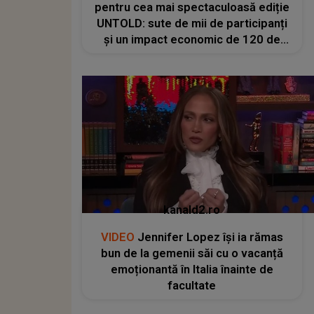
pentru cea mai spectaculoasă ediție
UNTOLD: sute de mii de participanți
și un impact economic de 120 de
milioane de euro
kanald2.ro
VIDEO
Jennifer Lopez își ia rămas
bun de la gemenii săi cu o vacanță
emoționantă în Italia înainte de
facultate