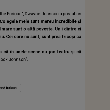
of the Furious", Dwayne Johnson a postat un
"Colegele mele sunt mereu incredibile şi
ilmare sunt o altă poveste. Unii dintre ei
 nu. Cei care nu sunt, sunt prea fricoşi ca
ea că în unele scene nu joc teatru şi că
Rock Johnson".
and furious