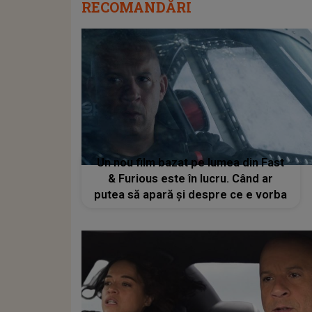
RECOMANDĂRI
Un nou film bazat pe lumea din Fast
& Furious este în lucru. Când ar
putea să apară și despre ce e vorba