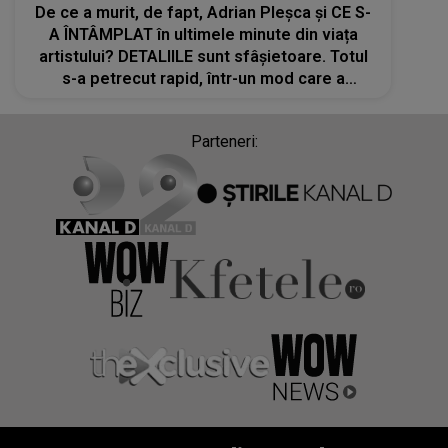
De ce a murit, de fapt, Adrian Pleșca și CE S-
A ÎNTÂMPLAT în ultimele minute din viața
artistului? DETALIILE sunt sfâșietoare. Totul
s-a petrecut rapid, într-un mod care a
surprins pe toți cei aflați în preajma lui Artan
Parteneri: