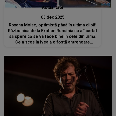
Actualitate
03 dec 2025
Roxana Moise, optimistă până în ultima clipă!
Războinica de la Exatlon România nu a încetat
să spere că se va face bine în cele din urmă.
Ce a scos la iveală o fostă antrenoare
despre problemele ei de sănătate? „Acum 3
săptămâni a avut un episod mai greu”
Stiri mondene