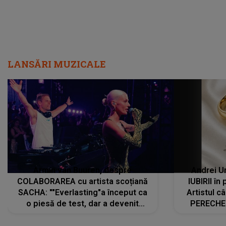
LANSĂRI MUZICALE
Armin van Buuren, despre
Andrei U
COLABORAREA cu artista scoțiană
IUBIRII în
SACHA: ""Everlasting"a început ca
Artistul 
o piesă de test, dar a devenit
PERECHE 
imediat preferata fanilor. Sacha și
care aleg
cu mine știam că nu am putea să o
același dr