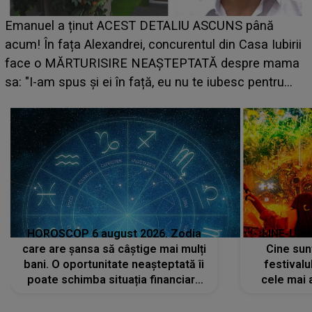
LINE-UP UNTOLD ONE, ziua 2. La ce oră urcă pe
scena principală a festivalului Zara Larsson? Artista
suedeză a ajuns deja în România și s-a filmat din
camera de hotel
a
HOROSCOP 6 august 2026. Zodia
LINE-UP 
care are șansa să câștige mai mulți
Cine sunt
bani. O oportunitate neașteptată îi
festivalu
poate schimba situația financiară
cele mai 
la început de lună
sc