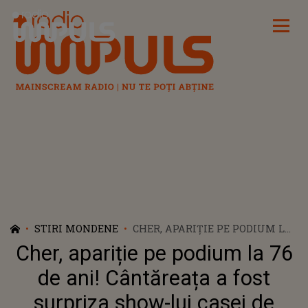
Radio Impuls
STIRI MONDENE
CHER, APARIȚIE PE PODIUM LA
76 DE ANI! CÂNTĂREAȚA A FOST
Cher, apariție pe podium la 76
SURPRIZA SHOW-LUI CASEI DE
MODĂ BALMAIN LA
de ani! Cântăreața a fost
SĂPTĂMÂNA MODEI LA PARIS
surpriza show-lui casei de