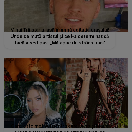
Mihai Trăistariu lasă în urmă agitația orașului!
Unde se mută artistul și ce l-a determinat să
facă acest pas: „Mă apuc de strâns bani”
Care este motivul pentru care Juno și Mario