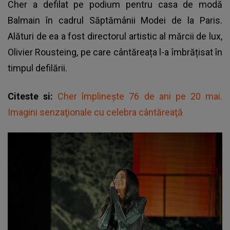
Cher a defilat pe podium pentru casa de modă
Balmain în cadrul Săptămânii Modei de la Paris.
Alături de ea a fost directorul artistic al mărcii de lux,
Olivier Rousteing, pe care cântăreața l-a îmbrățisat în
timpul defilării.
Citeste si:
Cher împlineşte 76 de ani pe 20 mai.
Imagini senzaţionale cu celebra cântăreaţă