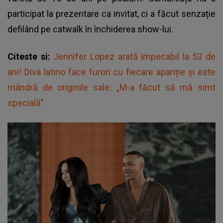
participat la prezentare ca invitat, ci a făcut senzație
defilând pe catwalk în închiderea show-lui.
Citeste si:
Jennifer Lopez arată impecabil la 53 de
ani! Diva latino face furori cu fiecare apariție și este
mândră de originile sale: „M-a făcut să mă simt
specială”