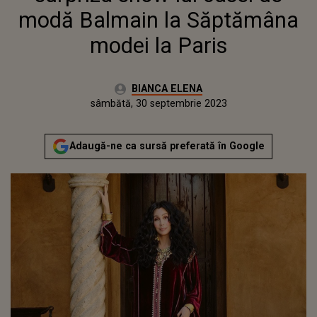
modă Balmain la Săptămâna
modei la Paris
Autor:
BIANCA ELENA
Publicat:
vineri, 30 septembrie 2022
Actualizat:
sâmbătă, 30 septembrie 2023
Adaugă-ne ca sursă preferată în Google