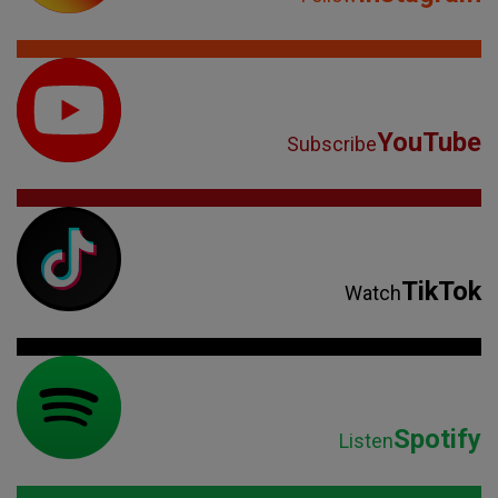
YouTube
Subscribe
TikTok
Watch
Spotify
Listen