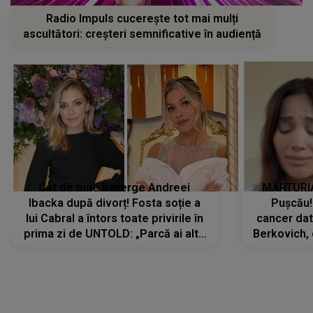
Radio Impuls cucerește tot mai mulți
ascultători: creșteri semnificative în audiență
Cât de bine îi merge Andreei
MĂRTURIA
Ibacka după divorț! Fosta soție a
Pușcău!
lui Cabral a întors toate privirile în
cancer dato
prima zi de UNTOLD: „Parcă ai altă
Berkovich, 
strălucire, emani putere,
accident ru
încredere, siguranță...”
Dacă nu 