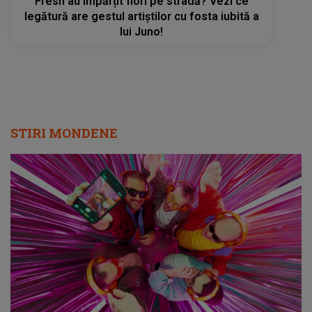
Fresh au împărțit flori pe stradă? Vezi ce
legătură are gestul artiștilor cu fosta iubită a
lui Juno!
STIRI MONDENE