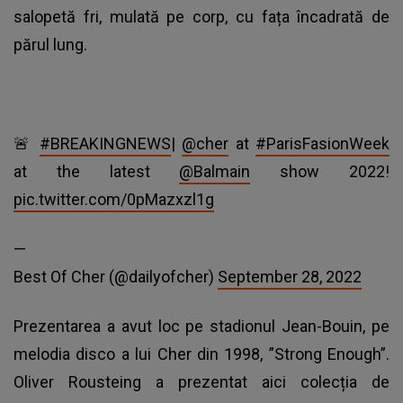
salopetă fri, mulată pe corp, cu fața încadrată de
părul lung.
🚨
#BREAKINGNEWS
|
@cher
at
#ParisFasionWeek
at the latest
@Balmain
show 2022!
pic.twitter.com/0pMazxzl1g
—
Best Of Cher (@dailyofcher)
September 28, 2022
Prezentarea a avut loc pe stadionul Jean-Bouin, pe
melodia disco a lui Cher din 1998, ”Strong Enough”.
Oliver Rousteing a prezentat aici colecția de