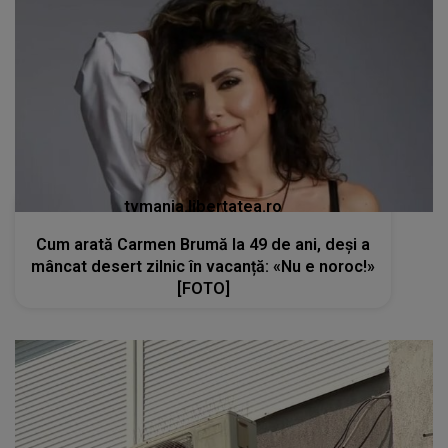
tvmania.libertatea.ro
Cum arată Carmen Brumă la 49 de ani, deși a
mâncat desert zilnic în vacanță: «Nu e noroc!»
[FOTO]