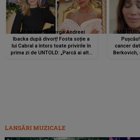
Cât de bine îi merge Andreei
MĂRTURIA
Ibacka după divorț! Fosta soție a
Pușcău!
lui Cabral a întors toate privirile în
cancer dato
prima zi de UNTOLD: „Parcă ai altă
Berkovich, 
strălucire, emani putere,
accident ru
încredere, siguranță...”
Dacă nu 
LANSĂRI MUZICALE