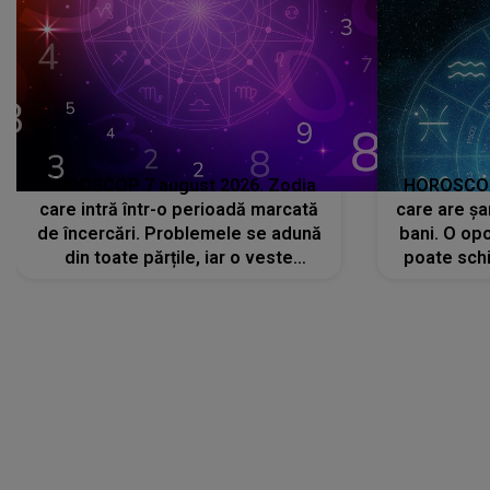
HOROSCOP 7 august 2026. Zodia
HOROSCOP 
care intră într-o perioadă marcată
care are șa
de încercări. Problemele se adună
bani. O opo
din toate părțile, iar o veste
poate schi
neașteptată îi dă planurile peste
la
cap