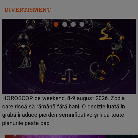
DIVERTISMENT
Emanuel a ținut ACEST DETALIU ASCUNS până
acum! În fața Alexandrei, concurentul din Casa Iubirii
face o MĂRTURISIRE NEAȘTEPTATĂ despre mama
sa: "I-am spus și ei în față, eu nu te iubesc pentru
că..."