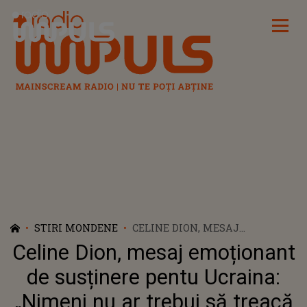
Radio Impuls
STIRI MONDENE
CELINE DION, MESAJ
EMOȚIONANT DE SUSȚINERE
Celine Dion, mesaj emoționant
PENTU UCRAINA: „NIMENI NU
AR TREBUI SĂ TREACĂ PRIN
de susținere pentu Ucraina:
ACEST TIP DE TRAGEDIE”
„Nimeni nu ar trebui să treacă