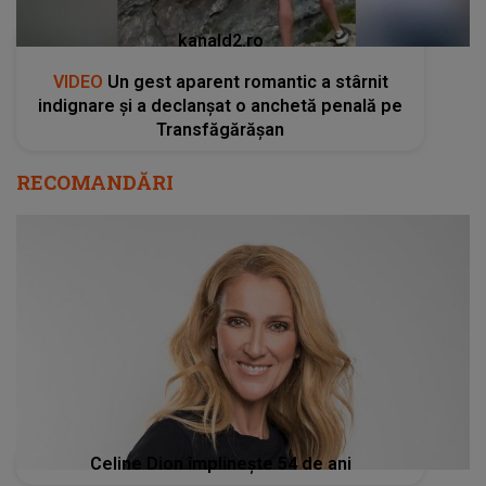
kanald2.ro
VIDEO
Un gest aparent romantic a stârnit
indignare și a declanșat o anchetă penală pe
Transfăgărășan
RECOMANDĂRI
Celine Dion împlinește 54 de ani