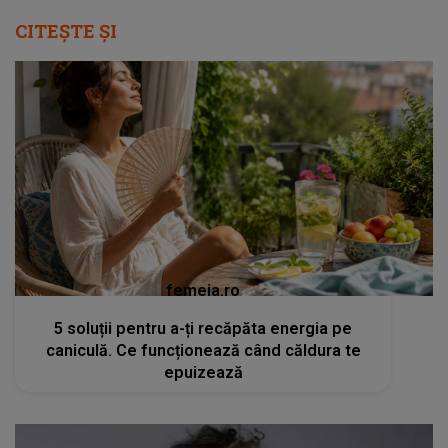
CITEȘTE ȘI
femeia.ro
5 soluții pentru a-ți recăpăta energia pe
caniculă. Ce funcționează când căldura te
epuizează