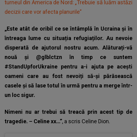
turneul din America de Nord: „Trebuie să luăm astăzi
decizii care vor afecta planurile”
„Este atât de oribil ce se întâmplă în Ucraina și în
întreaga lume cu situația refugiaților.
Au nevoie
disperată de ajutorul nostru acum. Alăturați-vă
nouă și @glblctzn în timp ce suntem
#StandUpforUkraine pentru a-i ajuta pe acești
oameni care au fost nevoiți să-și părăsească
casele și să lase totul în urmă pentru a merge într-
un loc sigur.
Nimeni nu ar trebui să treacă prin acest tip de
tragedie. – Celine xx…”
, a scris
Celine Dion
.