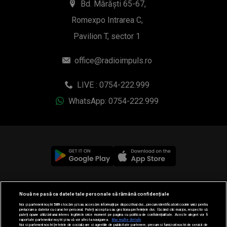
Bd. Mărăști 65-67,
Romexpo Intrarea C,
Pavilion T, sector 1
office@radioimpuls.ro
LIVE : 0754-222.999
WhatsApp: 0754-222.999
© 2019-2026 DOGAN MEDIA INTERNATIONAL SA, Toate
Nouă ne pasă ca datele tale personale să rămână confidențiale
drepturile rezervate.
Noi și partenerii noștri
589
stocăm și/sau accesăm informații pe dispozitivul dvs., precum identificatorii cookie unici pentru
prelucrarea datelor cu caracter personal. Puteți accepta sau gestiona preferințele dvs. făcând clic mai jos, respectiv vă
puteți opune utilizării unui interes legitim în orice moment pe pagina cu politica de confidențialitate. Aceste alegeri vor fi
raportate partenerilor noștri și nu vă vor afecta navigarea.
Mai multe detalii
Noi si partenerii nostri (retelele de socializare si agentiile de publicitate partenere, precum si furnizorii nostri de servicii de