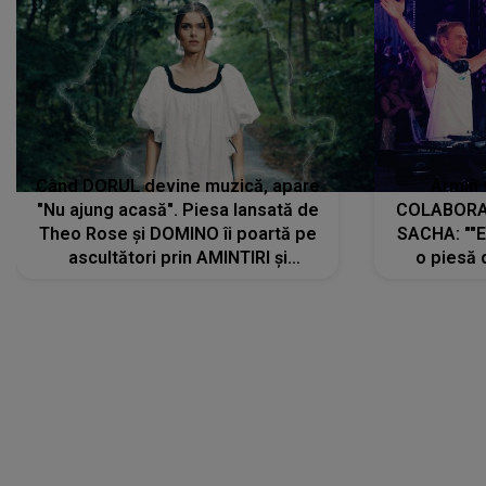
Când DORUL devine muzică, apare
Armin 
"Nu ajung acasă". Piesa lansată de
COLABORAR
Theo Rose și DOMINO îi poartă pe
SACHA: ""E
ascultători prin AMINTIRI și
o piesă 
REGĂSIRI, iar drumul emoțiilor
imediat pre
trece prin sufletul publicului:
cu mine șt
"Pentru toți cei care au plecat
păstrăm do
departe ca să le fie mai bine"