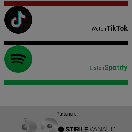
TikTok
Watch
Spotify
Listen
Parteneri: