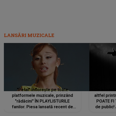
LANSĂRI MUZICALE
"Petal" înflorește pe toate
De această 
platformele muzicale, prinzând
altfel prin
"rădăcini" ÎN PLAYLISTURILE
POATE FI
fanilor. Piesa lansată recent de
de public!
Ariana Grande îi face pe
a lansat V