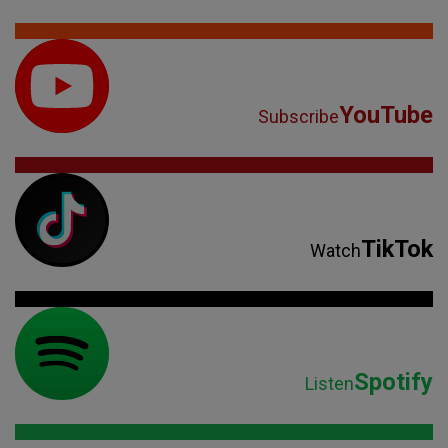
YouTube
Subscribe
TikTok
Watch
Spotify
Listen