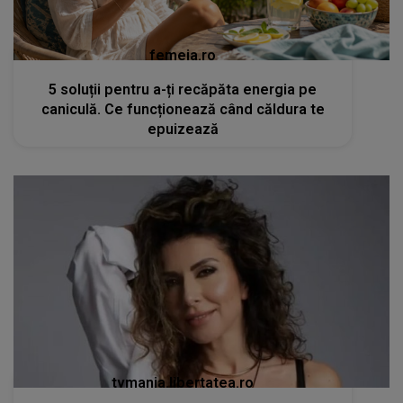
femeia.ro
5 soluții pentru a-ți recăpăta energia pe
caniculă. Ce funcționează când căldura te
epuizează
tvmania.libertatea.ro