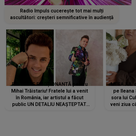
Radio Impuls cucerește tot mai mulți
ascultători: creșteri semnificative în audiență
REVEDERE EMOȚIONANTĂ pentru
MESAJUL ca
Mihai Trăistariu! Fratele lui a venit
pe Ilean
în România, iar artistul a făcut
sora lui Cu
public UN DETALIU NEAȘTEPTAT:
veni ziua c
"Nu știu ce să-i zic. Voi ce spuneți
? Să se..."