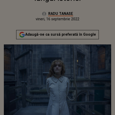
Autor:
RADU TANASE
Publicat:
joi, 16 septembrie 2021
Actualizat:
vineri, 16 septembrie 2022
Adaugă-ne ca sursă preferată în Google