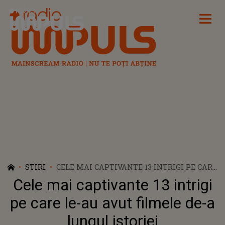
Radio Impuls
STIRI
CELE MAI CAPTIVANTE 13 INTRIGI PE CARE
LE-AU AVUT FILMELE DE-A LUNGUL
Cele mai captivante 13 intrigi
ISTORIEI
pe care le-au avut filmele de-a
lungul istoriei