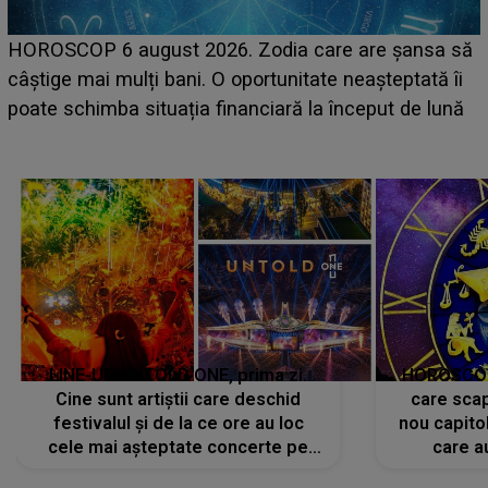
LINE-UP UNTOLD ONE, ziua 2. La ce oră urcă pe
scena principală a festivalului Zara Larsson? Artista
suedeză a ajuns deja în România și s-a filmat din
camera de hotel
a
LINE-UP UNTOLD ONE, prima zi.
HOROSCOP 
Cine sunt artiștii care deschid
care scap
festivalul și de la ce ore au loc
nou capitol
cele mai așteptate concerte pe
care a
scena principală?
perioadă 