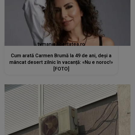
tvmania.libertatea.ro
Cum arată Carmen Brumă la 49 de ani, deși a
mâncat desert zilnic în vacanță: «Nu e noroc!»
[FOTO]