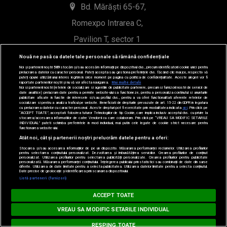
Bd. Mărăști 65-67,
Romexpo Intrarea C,
Pavilion T, sector 1
Nouă ne pasă ca datele tale personale să rămână confidențiale
office@radioimpuls.ro
Noi și partenerii noștri
589
stocăm și/sau accesăm informații pe dispozitivul dvs., precum identificatorii cookie unici pentru
prelucrarea datelor cu caracter personal. Puteți accepta sau gestiona preferințele dvs. făcând clic mai jos, respectiv vă
puteți opune utilizării unui interes legitim în orice moment pe pagina cu politica de confidențialitate. Aceste alegeri vor fi
raportate partenerilor noștri și nu vă vor afecta navigarea.
Mai multe detalii
LIVE : 0754-222.999
Noi si partenerii nostri (retelele de socializare si agentiile de publicitate partenere, precum si furnizorii nostri de servicii de
date analitice) prelucram date pentru a permite website-ului sa functioneze, pentru a personaliza continutul si anunturile
publicitare afisate in functie de interesele si/sau profilul dvs., pentru a va oferi functionalitati aferente retelelor de
WhatsApp: 0754-222.999
socializare si pentru a analiza traficul pe website. Beneficiati de drepturile prevazute de art. 15-22 din GDPR in legatura
cu prelucrarea datelor cu caracter personal. Aceste drepturi pot fi exercitate prin modalitatea indicata
aici
. Prin click pe
“ACCEPT TOATE”, acceptati folosirea tuturor Tehnologiilor de tip Cookie, care implica inclusiv acceptul dvs. cu privire la
stocarea/accesarea informatiilor de catre Vendor-ii cu care colaboram. Prin click pe “VREAU SA MODIFIC SETARILE
INDIVIDUAL” puteti schimba preferintele in mod individual, mai putin cele legate de cookie strict necesare pentru
functionarea website-ului.
Atât noi, cât și partenerii noștri prelucrăm datele pentru a oferi:
Stocarea și/sau accesarea informațiilor de pe un dispozitiv. Măsurarea performanței reclamelor. Utilizarea profilurilor
pentru selectarea conținutului personalizat. Dezvoltarea și îmbunătățirea serviciilor. Crearea profilurilor de conținut
personalizat. Utilizarea profilurilor pentru selectarea publicității personalizate. Crearea profilurilor pentru publicitate
personalizată. Măsurarea performanței conținutului. Înțelegerea publicului prin statistici sau combinații de date din surse
diferite. Utilizarea de date limitate pentru a selecta publicitatea. Utilizarea datelor limitate pentru a selecta conținutul.
Date precise de geolocație și identificarea prin scanarea dispozitivului.
Listă parteneri (furnizori)
Loading...
© 2019-2026 DOGAN MEDIA INTERNATIONAL SA, Toate
MUSIC NON STOP
ACCEPT TOATE
drepturile rezervate.
 ANTHONY - La Gozadera
GENTE DE ZONA feat. MARC ANTHONY - La 
VREAU SA MODIFIC SETARILE INDIVIDUAL
RESPING TOATE