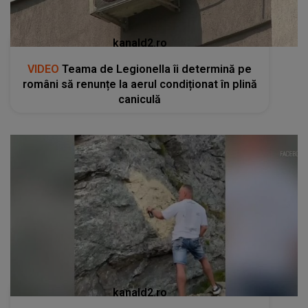
kanald2.ro
VIDEO
Teama de Legionella îi determină pe
români să renunțe la aerul condiționat în plină
caniculă
kanald2.ro