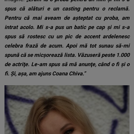
spus că alături e un casting pentru o reclamă.
Pentru că mai aveam de aşteptat cu proba, am
intrat acolo. Mi s-a pus un batic pe cap şi mi s-a
spus să rostesc cu un pic de accent ardelenesc
celebra frază de acum. Apoi mă tot sunau să-mi
spună că se micşorează lista. Văzuseră peste 1.000
de actriţe. Le-am spus să mă anunţe, când o fi și o
fi. Și, așa, am ajuns Coana Chiva.”