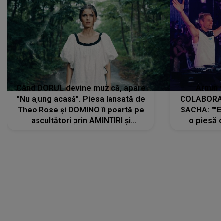
Când DORUL devine muzică, apare
Armin 
"Nu ajung acasă". Piesa lansată de
COLABORAR
Theo Rose și DOMINO îi poartă pe
SACHA: ""E
ascultători prin AMINTIRI și
o piesă 
REGĂSIRI, iar drumul emoțiilor
imediat pre
trece prin sufletul publicului:
cu mine șt
"Pentru toți cei care au plecat
păstrăm do
departe ca să le fie mai bine"