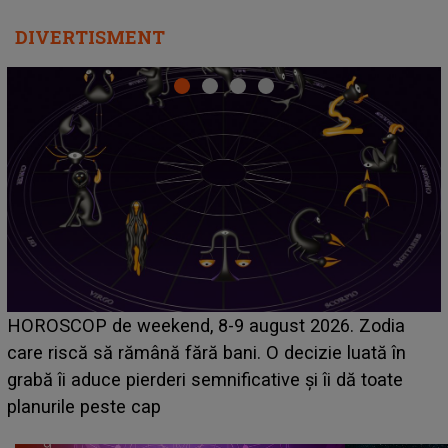
DIVERTISMENT
Emanuel a ținut ACEST DETALIU ASCUNS până
acum! În fața Alexandrei, concurentul din Casa Iubirii
face o MĂRTURISIRE NEAȘTEPTATĂ despre mama
sa: "I-am spus și ei în față, eu nu te iubesc pentru
că..."