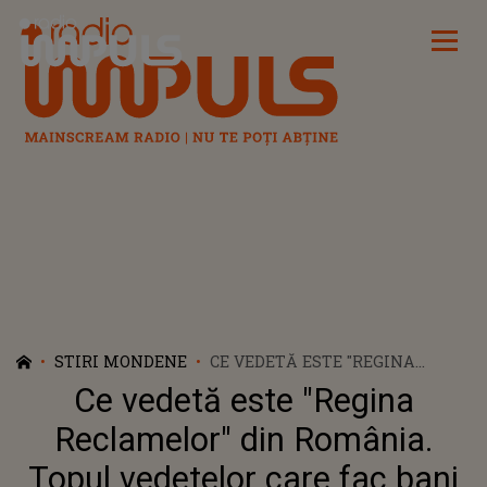
Radio Impuls
STIRI MONDENE
CE VEDETĂ ESTE "REGINA
RECLAMELOR" DIN ROMÂNIA.
Ce vedetă este "Regina
TOPUL VEDETELOR CARE FAC
BANI FRUMOȘI DE PE URMA
Reclamelor" din România.
RECLAMELOR LA ALIMENTE,
Topul vedetelor care fac bani
FARMACII ȘI DETERGENȚI