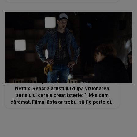
perfecționistă"
Tudor Chirilă, despre "Adolescence" de pe
Netflix. Reacția artistului după vizionarea
serialului care a creat isterie: ". M-a cam
dărâmat. Filmul ăsta ar trebui să fie parte din
modulul pedagogic de pregătire al
profesorilor"