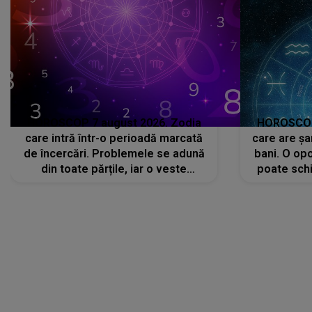
HOROSCOP 7 august 2026. Zodia
HOROSCOP 
care intră într-o perioadă marcată
care are șa
de încercări. Problemele se adună
bani. O opo
din toate părțile, iar o veste
poate schi
neașteptată îi dă planurile peste
la
cap