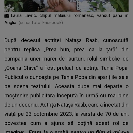
Laura Lavric, chipul mălaiului românesc, vândut până în
Anglia
(sursa foto: Facebook)
După decesul actriței Natașa Raab, cunoscută
pentru replica „Prea bun, prea ca la țară” din
campania unei mărci de iaurturi, rolul simbolic de
„Coana Chiva” a fost preluat de actrița Tania Popa.
Publicul o cunoaște pe Tania Popa din aparițiile sale
pe scena teatrului. Aceasta duce mai departe o
moștenire publicitară începută în urmă cu mai bine
de un deceniu. Actrița Natașa Raab, care a încetat din
viață pe 23 octombrie 2023, la vârsta de 70 de ani,
povestea cum a ajuns să obțină acest rol de
imagine:
„Eram la o probă pentru un film şi mi s-a