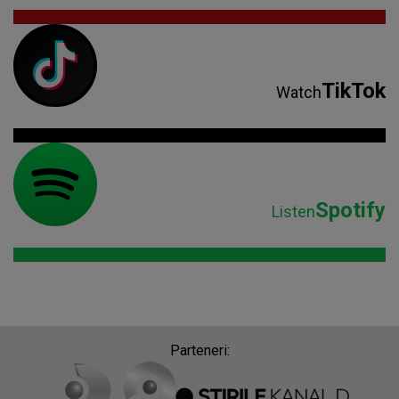
TikTok
Watch
Spotify
Listen
Parteneri: