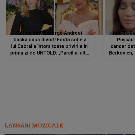
Cât de bine îi merge Andreei
MĂRTURIA
Ibacka după divorț! Fosta soție a
Pușcău!
lui Cabral a întors toate privirile în
cancer dato
prima zi de UNTOLD: „Parcă ai altă
Berkovich, 
strălucire, emani putere,
accident ru
încredere, siguranță...”
Dacă nu 
LANSĂRI MUZICALE