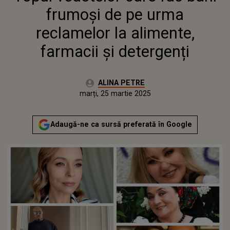
frumoși de pe urma
reclamelor la alimente,
farmacii și detergenți
Autor:
ALINA PETRE
Publicat:
marți, 25 martie 2025
Actualizat:
marți, 25 martie 2025
Adaugă-ne ca sursă preferată în Google