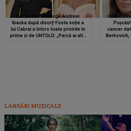
Cât de bine îi merge Andreei
MĂRTURIA
Ibacka după divorț! Fosta soție a
Pușcău!
lui Cabral a întors toate privirile în
cancer dato
prima zi de UNTOLD: „Parcă ai altă
Berkovich, 
strălucire, emani putere,
accident ru
încredere, siguranță...”
Dacă nu 
LANSĂRI MUZICALE