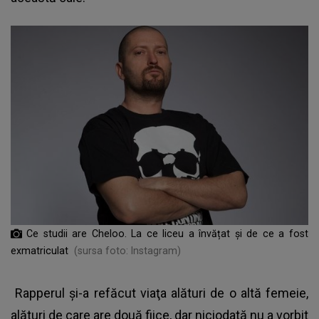
Ce studii are Cheloo. La ce liceu a învățat și de ce a fost
exmatriculat
(sursa foto: Instagram)
Rapperul şi-a refăcut viaţa alături de o altă femeie,
alături de care are două fiice, dar niciodată nu a vorbit