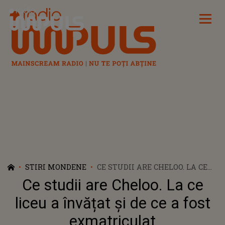
Radio Impuls
STIRI MONDENE
CE STUDII ARE CHELOO. LA CE
LICEU A ÎNVĂȚAT ȘI DE CE A
Ce studii are Cheloo. La ce
FOST EXMATRICULAT
liceu a învățat și de ce a fost
exmatriculat