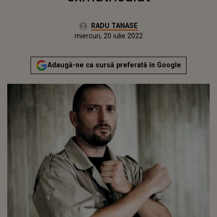
Autor:
RADU TANASE
Publicat:
joi, 18 martie 2021
Actualizat:
miercuri, 20 iulie 2022
Adaugă-ne ca sursă preferată în Google