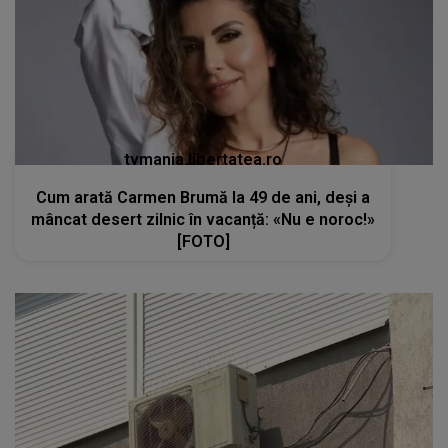
tvmania.libertatea.ro
Cum arată Carmen Brumă la 49 de ani, deși a
mâncat desert zilnic în vacanță: «Nu e noroc!»
[FOTO]