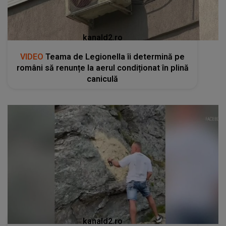
kanald2.ro
VIDEO
Teama de Legionella îi determină pe
români să renunțe la aerul condiționat în plină
caniculă
kanald2.ro