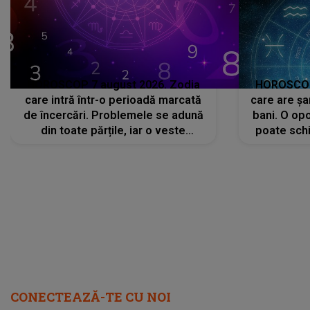
HOROSCOP 7 august 2026. Zodia
HOROSCOP 
care intră într-o perioadă marcată
care are șa
de încercări. Problemele se adună
bani. O opo
din toate părțile, iar o veste
poate schi
neașteptată îi dă planurile peste
la
cap
CONECTEAZĂ-TE CU NOI