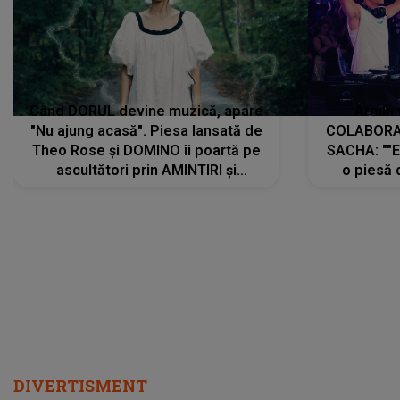
Când DORUL devine muzică, apare
Armin 
"Nu ajung acasă". Piesa lansată de
COLABORAR
Theo Rose și DOMINO îi poartă pe
SACHA: ""E
ascultători prin AMINTIRI și
o piesă 
REGĂSIRI, iar drumul emoțiilor
imediat pre
trece prin sufletul publicului:
cu mine șt
"Pentru toți cei care au plecat
păstrăm do
departe ca să le fie mai bine"
DIVERTISMENT