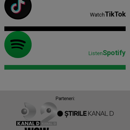
TikTok
Watch
Spotify
Listen
Parteneri: