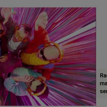
Ra
ma
se