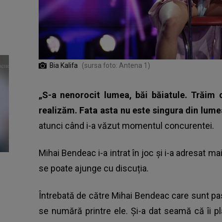
Bia Kalifa
(sursa foto: Antena 1)
„S-a nenorocit lumea, băi băiatule. Trăim 
realizăm. Fata asta nu este singura din lume
atunci când i-a văzut momentul concurentei.
Mihai Bendeac i-a intrat în joc și i-a adresat m
se poate ajunge cu discuția.
Întrebată de către Mihai Bendeac care sunt pas
se numără printre ele. Și-a dat seamă că îi p