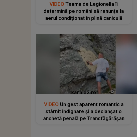
VIDEO
Teama de Legionella îi
determină pe români să renunțe la
aerul condiționat în plină caniculă
kanald2.ro
VIDEO
Un gest aparent romantic a
stârnit indignare și a declanșat o
anchetă penală pe Transfăgărășan