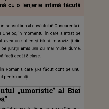
ă cu o lenjerie intimă făcută
 în sensul bun al cuvântului! Concurenta i-
i Cheloo, în momentul în care a intrat pe
t avea un sutien și bikini improvizați din
” pe jurații emisiunii cu mai multe dume,
 să facă decât 8 clase.
 din România care și-a făcut cont pe unul
t pentru adulți.
tul „umoristic” al Biei
ea”
ronie întreaga situație, în vreme ce Cheloo a