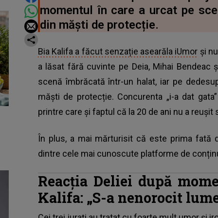
momentul în care a urcat pe scen
din măști de protecție.
Bia Kalifa a făcut senzație asearăla iUmor
și nu
a lăsat fără cuvinte pe Deia, Mihai Bendeac ș
scenă îmbrăcată într-un halat, iar pe dedesup
măști de protecție. Concurenta „i-a dat gata
printre care și faptul că la 20 de ani nu a reușit
În plus, a mai mărturisit că este prima fată
dintre cele mai cunoscute platforme de conținu
Reacția Deliei după momen
Kalifa: „S-a nenorocit lum
Cei trei jurați au tratat cu foarte mult umor și i