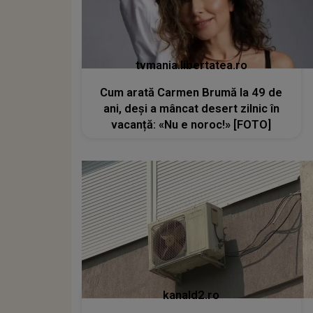
tvmania.libertatea.ro
Cum arată Carmen Brumă la 49 de
ani, deși a mâncat desert zilnic în
vacanță: «Nu e noroc!» [FOTO]
kanald2.ro