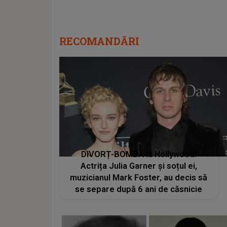
RECOMANDĂRI
DIVORȚ-BOMBĂ la Hollywood!
Actrița Julia Garner și soțul ei,
muzicianul Mark Foster, au decis să
se separe după 6 ani de căsnicie