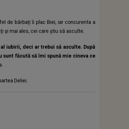
fel de bărbați îi plac Biei, iar concurenta a
i și mai ales, cei care știu să asculte.
l iubirii, deci ar trebui să asculte. După
nu sunt făcută să îmi spună mie cineva ce
a.
partea Deliei.