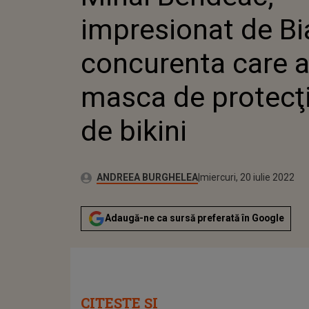
PROTECŢ
impresionat de Bia
concurenta care a
masca de protecţ
de bikini
Publicat:
Autor:
luni, 22 februarie 2021
Actualizat:
ANDREEA BURGHELEA
miercuri, 20 iulie 2022
Adaugă-ne ca sursă preferată în Google
CITEȘTE ȘI