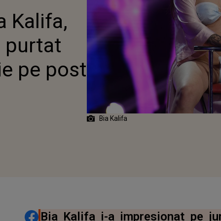
IE PE POST DE BIKINI
 Kalifa,
 purtat
ie pe post
Bia Kalifa
DISTRIBUIE ARTICOLUL
Bia Kalifa i-a impresionat pe ju