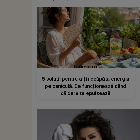
femeia.ro
5 soluții pentru a-ți recăpăta energia
pe caniculă. Ce funcționează când
căldura te epuizează