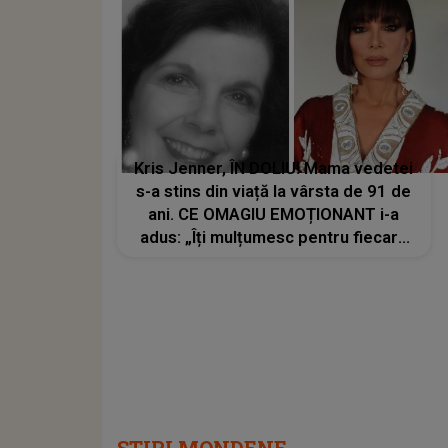
Kris Jenner, ÎN DOLIU! Mama vedetei
s-a stins din viață la vârsta de 91 de
ani. CE OMAGIU EMOȚIONANT i-a
adus: „Îți mulțumesc pentru fiecare
sacrificiu pe care l-ai făcut. Inimile
noastre sunt sfâșiate”
STIRI MONDENE