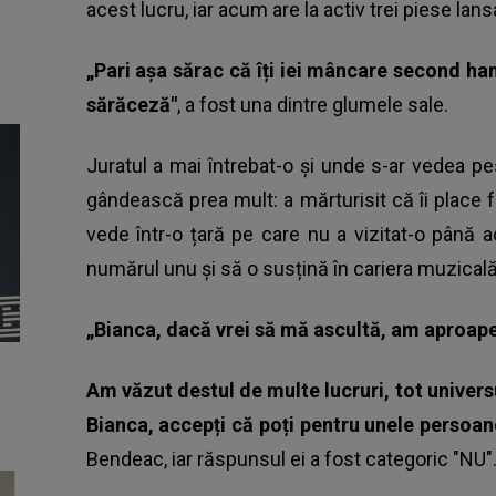
acest lucru, iar acum are la activ trei piese lans
„Pari așa sărac că îți iei mâncare second han
sărăceză"
, a fost una dintre glumele sale.
Juratul a mai întrebat-o și unde s-ar vedea pe
gândească prea mult: a mărturisit că îi place 
vede într-o țară pe care nu a vizitat-o până acu
numărul unu și să o susțină în cariera muzicală
„Bianca, dacă vrei să mă ascultă, am aproape
Am văzut destul de multe lucruri, tot universul
Bianca, accepți că poți pentru unele persoane
Bendeac, iar răspunsul ei a fost categoric "NU"