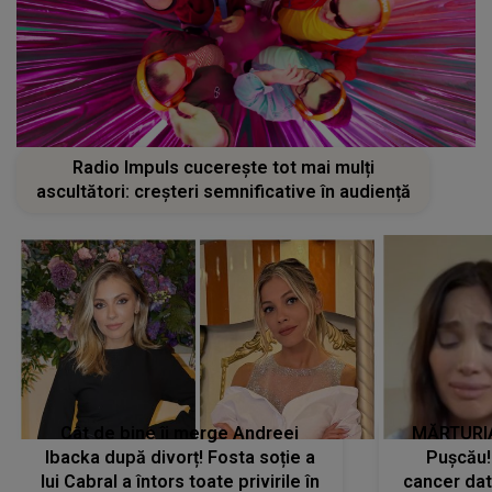
Radio Impuls cucerește tot mai mulți
ascultători: creșteri semnificative în audiență
Cât de bine îi merge Andreei
MĂRTURIA
Ibacka după divorț! Fosta soție a
Pușcău!
lui Cabral a întors toate privirile în
cancer dato