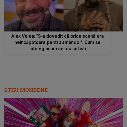
Connect-R, noi dezvăluiri despre cearta cu
Alex Velea: ”S-a dovedit că orice scenă era
neîncăpătoare pentru amândoi”. Cum se
înțeleg acum cei doi artiști
STIRI MONDENE