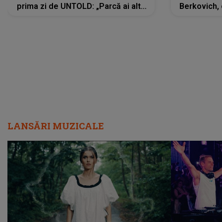
prima zi de UNTOLD: „Parcă ai altă
Berkovich, 
strălucire, emani putere,
accident ru
încredere, siguranță...”
Dacă nu 
LANSĂRI MUZICALE