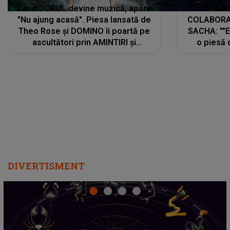
Când DORUL devine muzică, apare
Armin 
"Nu ajung acasă". Piesa lansată de
COLABORAR
Theo Rose și DOMINO îi poartă pe
SACHA: ""E
ascultători prin AMINTIRI și
o piesă 
REGĂSIRI, iar drumul emoțiilor
imediat pre
trece prin sufletul publicului:
cu mine șt
"Pentru toți cei care au plecat
păstrăm do
departe ca să le fie mai bine"
DIVERTISMENT