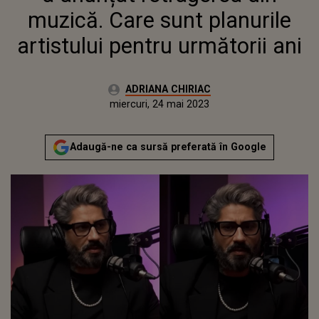
muzică. Care sunt planurile
artistului pentru următorii ani
Autor:
ADRIANA CHIRIAC
Publicat:
miercuri, 24 mai 2023
Actualizat:
miercuri, 24 mai 2023
Adaugă-ne ca sursă preferată în Google