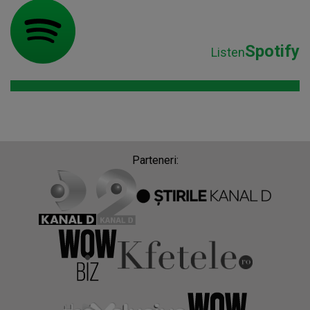
Spotify
Listen
Parteneri: