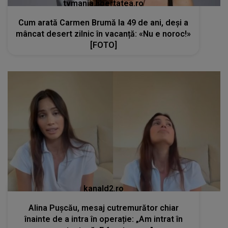
tvmania.libertatea.ro
Cum arată Carmen Brumă la 49 de ani, deși a
mâncat desert zilnic în vacanță: «Nu e noroc!»
[FOTO]
kanald2.ro
Alina Pușcău, mesaj cutremurător chiar
înainte de a intra în operație: „Am intrat în