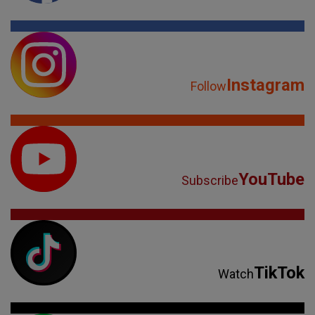
Instagram
Follow
YouTube
Subscribe
TikTok
Watch