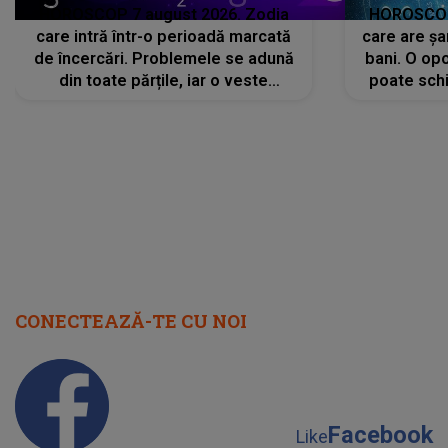
HOROSCOP 7 august 2026. Zodia
HOROSCOP 
care intră într-o perioadă marcată
care are șa
de încercări. Problemele se adună
bani. O opo
din toate părțile, iar o veste
poate schi
neașteptată îi dă planurile peste
la
cap
CONECTEAZĂ-TE CU NOI
Facebook
Like