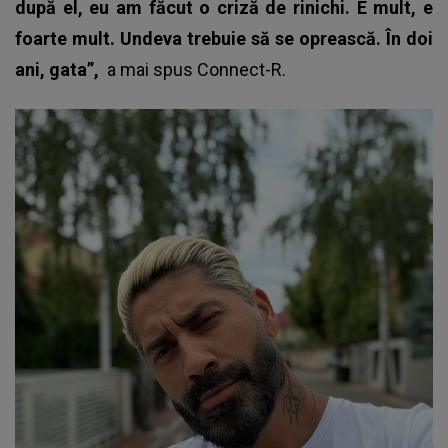
după el, eu am făcut o criză de rinichi. E mult, e
foarte mult. Undeva trebuie să se oprească. În doi
ani, gata”,
a mai spus
Connect-R
.