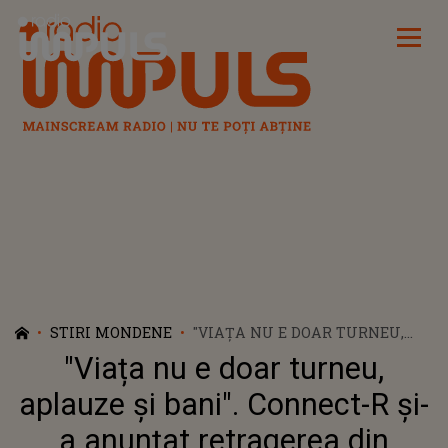
Radio Impuls
STIRI MONDENE
"VIAȚA NU E DOAR TURNEU,
APLAUZE ȘI BANI". CONNECT-R
"Viața nu e doar turneu,
ȘI-A ANUNȚAT RETRAGEREA
DIN MUZICĂ. CARE SUNT
aplauze și bani". Connect-R și-
PLANURILE ARTISTULUI
a anunțat retragerea din
PENTRU URMĂTORII ANI