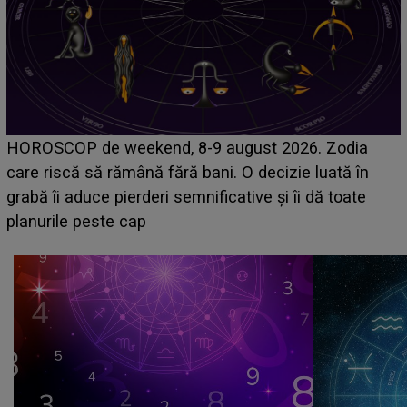
Emanuel a ținut ACEST DETALIU ASCUNS până
acum! În fața Alexandrei, concurentul din Casa Iubirii
face o MĂRTURISIRE NEAȘTEPTATĂ despre mama
sa: "I-am spus și ei în față, eu nu te iubesc pentru
că..."