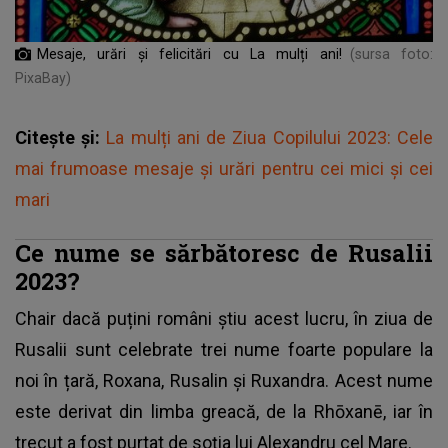
Mesaje, urări și felicitări cu La mulți ani!
(sursa foto:
PixaBay)
Citește și:
La mulți ani de Ziua Copilului 2023: Cele
mai frumoase mesaje și urări pentru cei mici și cei
mari
Ce nume se sărbătoresc de Rusalii
2023?
Chair dacă puțini români știu acest lucru, în ziua de
Rusalii sunt celebrate trei nume foarte populare la
noi în țară, Roxana, Rusalin și Ruxandra. Acest nume
este derivat din limba greacă, de la Rhōxanē, iar în
trecut a fost purtat de soția lui Alexandru cel Mare.