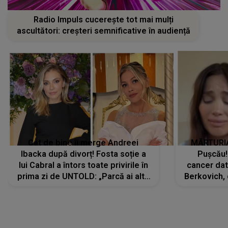
Radio Impuls cucerește tot mai mulți
ascultători: creșteri semnificative în audiență
Cât de bine îi merge Andreei
MĂRTURIA
Ibacka după divorț! Fosta soție a
Pușcău!
lui Cabral a întors toate privirile în
cancer dato
prima zi de UNTOLD: „Parcă ai altă
Berkovich, 
strălucire, emani putere,
accident ru
încredere, siguranță...”
Dacă nu 