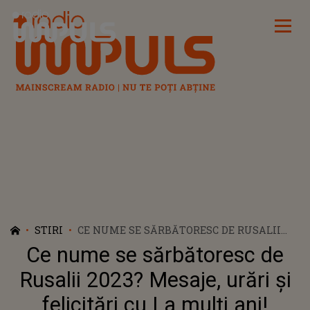
Radio Impuls
STIRI
CE NUME SE SĂRBĂTORESC DE RUSALII
2023? MESAJE, URĂRI ȘI FELICITĂRI CU LA
Ce nume se sărbătoresc de
MULȚI ANI!
Rusalii 2023? Mesaje, urări și
felicitări cu La mulți ani!