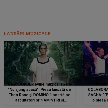
LANSĂRI MUZICALE
Când DORUL devine muzică, apare
Armin 
"Nu ajung acasă". Piesa lansată de
COLABORAR
Theo Rose și DOMINO îi poartă pe
SACHA: ""E
ascultători prin AMINTIRI și
o piesă 
REGĂSIRI, iar drumul emoțiilor
imediat pre