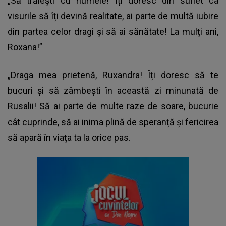
„Să trăiești cu numele! Îți doresc din suflet ca
visurile să îți devină realitate, ai parte de multă iubire
din partea celor dragi și să ai sănătate! La mulți ani,
Roxana!”
„Draga mea prietenă, Ruxandra! Îți doresc să te
bucuri și să zâmbești în această zi minunată de
Rusalii! Să ai parte de multe raze de soare, bucurie
cât cuprinde, să ai inima plină de speranță și fericirea
să apară în viața ta la orice pas.