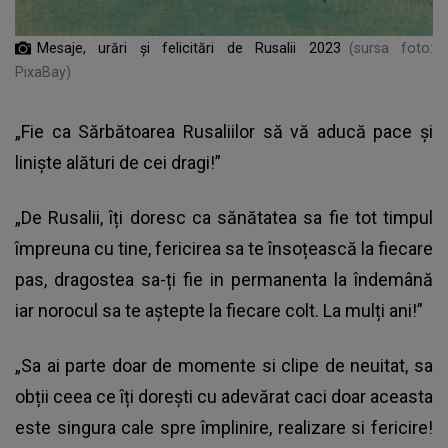
Mesaje, urări și felicitări de Rusalii 2023
(sursa foto:
PixaBay)
„Fie ca Sărbătoarea Rusaliilor să vă aducă pace și
liniște alături de cei dragi!”
„De Rusalii, îți doresc ca sănătatea sa fie tot timpul
împreuna cu tine, fericirea sa te însoțească la fiecare
pas, dragostea sa-ți fie in permanenta la îndemână
iar norocul sa te aștepte la fiecare colt. La mulți ani!”
„Sa ai parte doar de momente si clipe de neuitat, sa
obții ceea ce îți dorești cu adevărat caci doar aceasta
este singura cale spre împlinire, realizare si fericire!