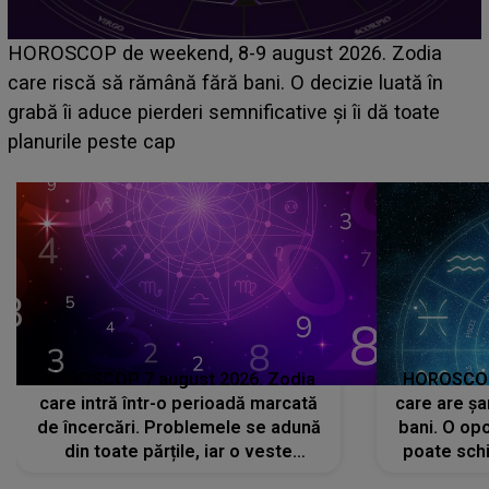
Emanuel a ținut ACEST DETALIU ASCUNS până
acum! În fața Alexandrei, concurentul din Casa Iubirii
face o MĂRTURISIRE NEAȘTEPTATĂ despre mama
sa: "I-am spus și ei în față, eu nu te iubesc pentru
că..."
HOROSCOP 7 august 2026. Zodia
HOROSCOP 
care intră într-o perioadă marcată
care are șa
de încercări. Problemele se adună
bani. O opo
din toate părțile, iar o veste
poate schi
neașteptată îi dă planurile peste
la