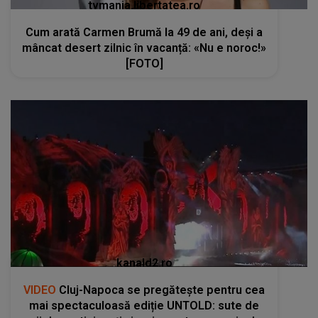
tvmania.libertatea.ro
Cum arată Carmen Brumă la 49 de ani, deși a
mâncat desert zilnic în vacanță: «Nu e noroc!»
[FOTO]
kanald2.ro
VIDEO
Cluj-Napoca se pregătește pentru cea
mai spectaculoasă ediție UNTOLD: sute de