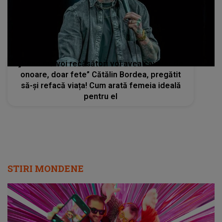
„Când mă voi recăsători voi avea cavaler de
onoare, doar fete” Cătălin Bordea, pregătit
să-și refacă viața! Cum arată femeia ideală
pentru el
STIRI MONDENE