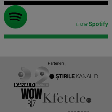
Spotify
Listen
Parteneri: