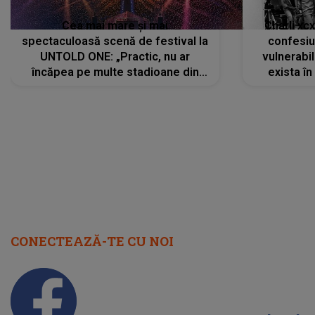
Cea mai mare și mai
Charli xc
spectaculoasă scenă de festival la
confesiu
UNTOLD ONE: „Practic, nu ar
vulnerabil
încăpea pe multe stadioane din
exista în
lume”. Evenimentul începe joi, 6
august 2026
CONECTEAZĂ-TE CU NOI