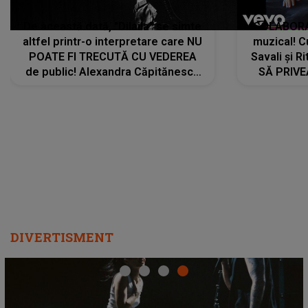
De această dată, "Dilaila" se simte
COLABORAR
altfel printr-o interpretare care NU
muzical! C
POATE FI TRECUTĂ CU VEDEREA
Savali și Ri
de public! Alexandra Căpitănescu
SĂ PRIV
a lansat VERSIUNEA LIVE a piesei
DIVERTISMENT