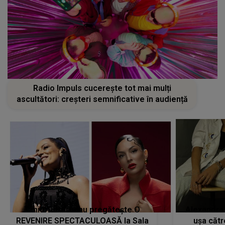
Radio Impuls cucerește tot mai mulți
ascultători: creșteri semnificative în audiență
Tania Turtureanu pregătește O
Alexandra
REVENIRE SPECTACULOASĂ la Sala
ușa cătr