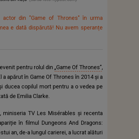
n actor din "Game of Thrones" în urma
a mea e dată dispărută! Nu avem speranțe
devenit pentru rolul din
„Game Of Thrones”
,
 El a apărut în Game Of Thrones în 2014 și a
 își ducea copilul mort pentru a o vedea pe
ată de Emilia Clarke.
, miniseria TV Les Misérables și recenta
pariție în filmul Dungeons And Dragons:
i an, de-a lungul carierei, a lucrat alături