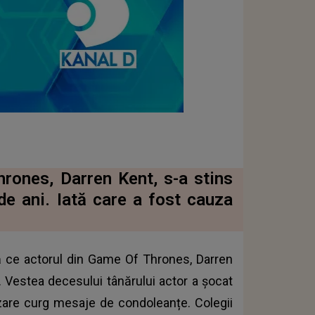
rones, Darren Kent, s-a stins
 de ani. Iată care a fost cauza
upă ce actorul din Game Of Thrones, Darren
i. Vestea decesului tânărului actor a șocat
lizare curg mesaje de condoleanțe. Colegii