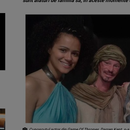
sunt alături de familia sa, în aceste momente d
Cunoscutul actor din Game Of Thrones, Darren Kent, s-a s