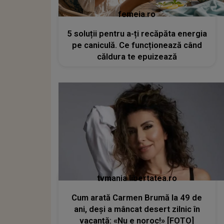
femeia.ro
5 soluții pentru a-ți recăpăta energia
pe caniculă. Ce funcționează când
căldura te epuizează
tvmania.libertatea.ro
Cum arată Carmen Brumă la 49 de
ani, deși a mâncat desert zilnic în
vacanță: «Nu e noroc!» [FOTO]