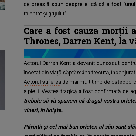
de breaslă spun despre el că că a fost "unul 
talentat și grijuliu”.
Care a fost cauza morții 
Thrones, Darren Kent, la vâ
Actorul Darren Kent a devenit cunoscut pentru 
încetat din viață săptămâna trecută, înconjurat 
Actorul suferea
de mai mult timp de osteoporoză
a pielii. Vestea tragică a fost confirmată de a
trebuie să vă spunem că dragul nostru prieten
vineri, în liniște.
Părinții și cel mai bun prieten al său sunt al