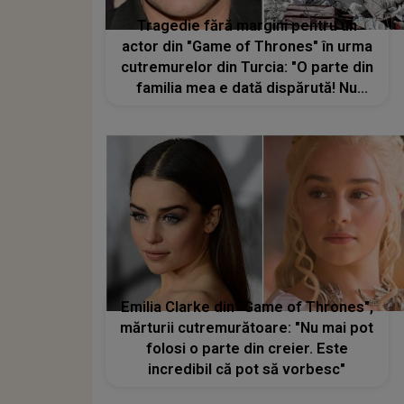
Tragedie fără margini pentru un
actor din "Game of Thrones" în urma
cutremurelor din Turcia: "O parte din
familia mea e dată dispărută! Nu
avem speranțe prea mari!"
Emilia Clarke din "Game of Thrones",
mărturii cutremurătoare: "Nu mai pot
folosi o parte din creier. Este
incredibil că pot să vorbesc"