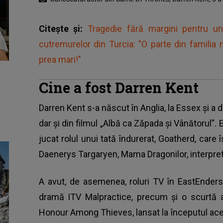
Citește și:
Tragedie fără margini pentru u
cutremurelor din Turcia: "O parte din famili
prea mari!"
Cine a fost Darren Kent
Darren Kent s-a născut în Anglia, la Essex și a 
dar și din filmul „Albă ca Zăpada și Vânătorul”.
jucat rolul unui tată îndurerat, Goatherd, care
Daenerys Targaryen, Mama Dragonilor, interpret
A avut, de asemenea, roluri TV în EastEnders
dramă ITV Malpractice, precum și o scurtă a
Honour Among Thieves, lansat la începutul acestu