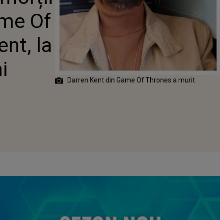
KENT, LA
ame Of
DE 36 DE ANI
nt, la
i
Darren Kent din Game Of Thrones a murit