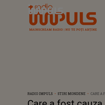
Radio Impuls
RADIO IMPULS
STIRI MONDENE
CARE A 
MORȚII
Care a fost cauza 
DIN GAM