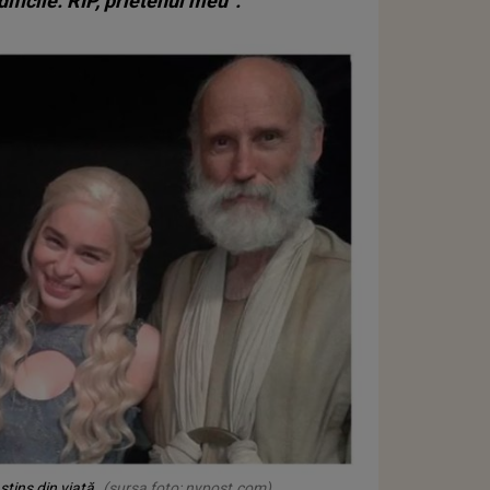
ificile. RIP, prietenul meu”.
tins din viață
(sursa foto: nypost.com)