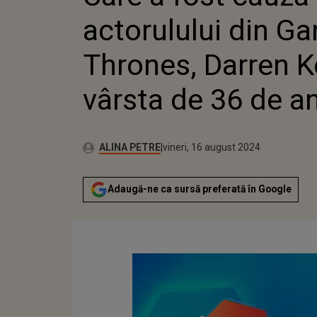
DARREN 
actorulului din G
VÂRSTA 
Thrones, Darren Ke
vârsta de 36 de an
Publicat:
Autor:
miercuri, 16 august 2023
Actualizat:
ALINA PETRE
vineri, 16 august 2024
Adaugă-ne ca sursă preferată în Google