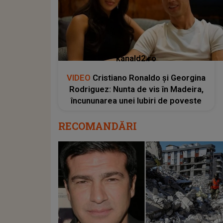
kanald2.ro
VIDEO
Cristiano Ronaldo și Georgina
Rodriguez: Nunta de vis în Madeira,
încununarea unei Iubiri de poveste
RECOMANDĂRI