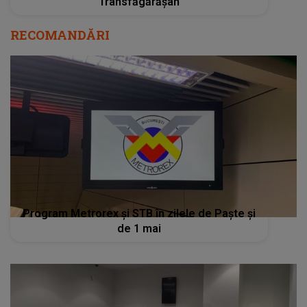
Transfăgărășan
RECOMANDĂRI
Program Metrorex și STB în zilele de Paște și
de 1 mai