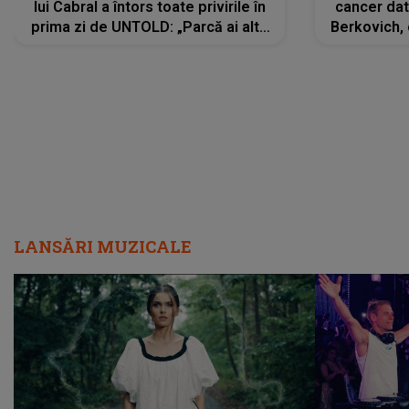
lui Cabral a întors toate privirile în
cancer dato
prima zi de UNTOLD: „Parcă ai altă
Berkovich, 
strălucire, emani putere,
accident ru
încredere, siguranță...”
Dacă nu 
LANSĂRI MUZICALE