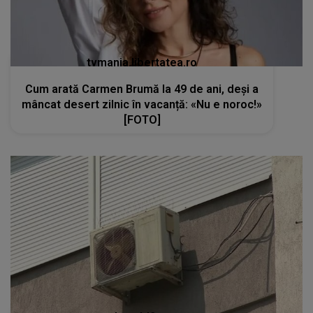
tvmania.libertatea.ro
Cum arată Carmen Brumă la 49 de ani, deși a
mâncat desert zilnic în vacanță: «Nu e noroc!»
[FOTO]