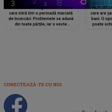
HOROSCOP 7 august 2026. Zodia
HOROSCOP 
care intră într-o perioadă marcată
care are șa
de încercări. Problemele se adună
bani. O opo
din toate părțile, iar o veste
poate schi
neașteptată îi dă planurile peste
la
cap
CONECTEAZĂ-TE CU NOI