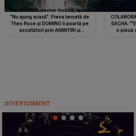
Când DORUL devine muzică, apare
Armin 
"Nu ajung acasă". Piesa lansată de
COLABORAR
Theo Rose și DOMINO îi poartă pe
SACHA: ""E
ascultători prin AMINTIRI și
o piesă 
REGĂSIRI, iar drumul emoțiilor
imediat pre
trece prin sufletul publicului:
cu mine șt
"Pentru toți cei care au plecat
păstrăm do
departe ca să le fie mai bine"
DIVERTISMENT