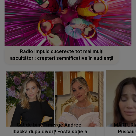
Radio Impuls cucerește tot mai mulți
ascultători: creșteri semnificative în audiență
Cât de bine îi merge Andreei
MĂRTURIA
Ibacka după divorț! Fosta soție a
Pușcău!