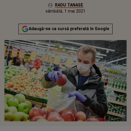
Autor:
RADU TANASE
Publicat:
sâmbătă, 1 mai 2021
Actualizat:
sâmbătă, 1 mai 2021
Adaugă-ne ca sursă preferată în Google