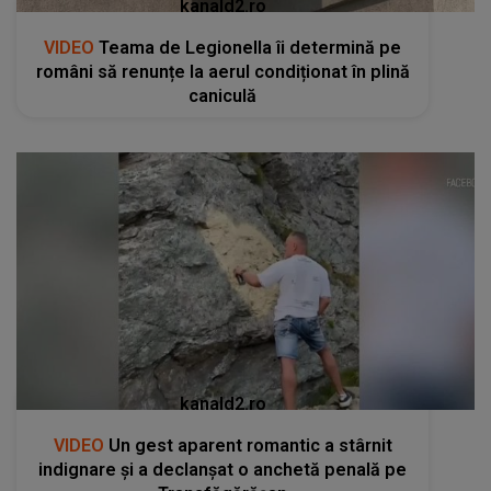
kanald2.ro
VIDEO
Teama de Legionella îi determină pe
români să renunțe la aerul condiționat în plină
caniculă
kanald2.ro
VIDEO
Un gest aparent romantic a stârnit
indignare și a declanșat o anchetă penală pe