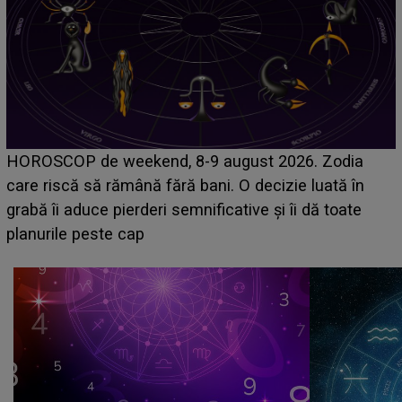
Emanuel a ținut ACEST DETALIU ASCUNS până
acum! În fața Alexandrei, concurentul din Casa Iubirii
face o MĂRTURISIRE NEAȘTEPTATĂ despre mama
sa: "I-am spus și ei în față, eu nu te iubesc pentru
că..."