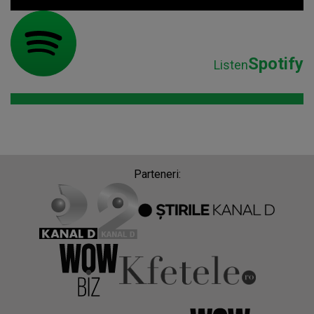
Spotify
Listen
Parteneri: