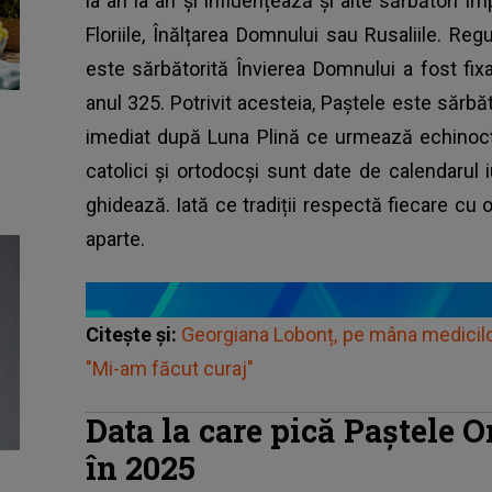
la an la an și influențează și alte sărbători i
Floriile, Înălțarea Domnului sau Rusaliile. Regu
este sărbătorită Învierea Domnului a fost fi
anul 325. Potrivit acesteia, Paștele este sărbăt
imediat după Luna Plină ce urmează echinocți
catolici și ortodocși sunt date de calendarul
ghidează. Iată ce tradiții respectă fiecare cu
aparte.
Citește și:
Georgiana Lobonț, pe mâna medicilor 
"Mi-am făcut curaj"
Data la care pică Paștele O
în 2025