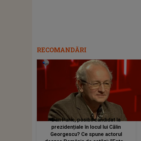
RECOMANDĂRI
Dan Puric, posibil candidat la
prezidențiale în locul lui Călin
Georgescu? Ce spune actorul