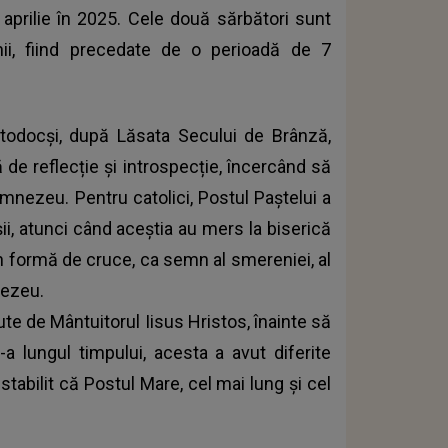
 aprilie în 2025. Cele două sărbători sunt
ii, fiind precedate de o perioadă de 7
todocși, după Lăsata Secului de Brânză,
de reflecție și introspecție, încercând să
Dumnezeu. Pentru catolici,
Postul Paștelui
a
ii, atunci când aceștia au mers la biserică
în formă de cruce, ca semn al smereniei, al
nezeu.
te de Mântuitorul Iisus Hristos, înainte să
a lungul timpului, acesta a avut diferite
 stabilit că Postul Mare, cel mai lung și cel