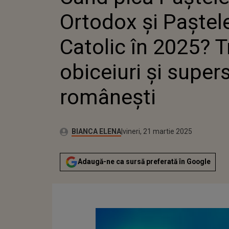
TRADIȚII, 
Ortodox și Paștel
SUPERSTI
Catolic în 2025? Tr
obiceiuri și superst
românești
Publicat:
Autor:
joi, 13 martie 2025
Actualizat:
BIANCA ELENA
vineri, 21 martie 2025
Adaugă-ne ca sursă preferată în Google