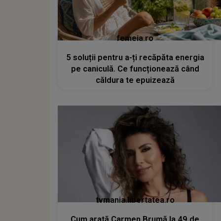
femeia.ro
5 soluții pentru a-ți recăpăta energia
pe caniculă. Ce funcționează când
căldura te epuizează
tvmania.libertatea.ro
Cum arată Carmen Brumă la 49 de