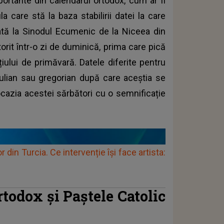
mportante din calendarul ortodox, cum ar fi
la care stă la baza stabilirii datei la care
xată la Sinodul Ecumenic de la Niceea din
orit într-o zi de duminică, prima care pică
ului de primăvară. Datele diferite pentru
 iulian sau gregorian după care aceștia se
 ocazia acestei sărbători cu o semnificație
din Turcia. Ce intervenție își face artista:
rtodox și Paștele Catolic