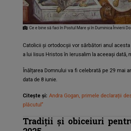
Ce e bine să faci în Postul Mare și în Duminica Învierii 
Catolicii și ortodocșii vor sărbători anul acesta
a lui Iisus Hristos în Ierusalim la aceeași dată, 
Înălțarea Domnului va fi celebrată pe 29 mai an
data de 8 iunie.
Citește și:
Andra Gogan, primele declarații des
plăcutul”
Tradiții și obiceiuri pent
2025