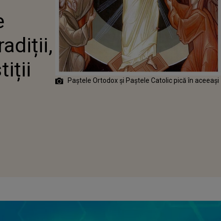
OBICEIURI ȘI
e
ȚII ROMÂNEȘTI
adiții,
iții
Paștele Ortodox și Paștele Catolic pică în aceeași