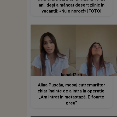
ani, deși a mâncat desert zilnic în
vacanță: «Nu e noroc!» [FOTO]
kanald2.ro
Alina Pușcău, mesaj cutremurător
chiar înainte de a intra în operație:
„Am intrat în metastază. E foarte
greu”