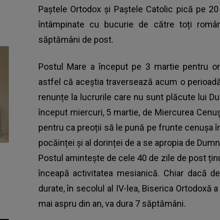
Paștele Ortodox și Paștele Catolic pică pe 20
întâmpinate cu bucurie de către toți român
săptămâni de post.
Postul Mare a început pe 3 martie pentru or
astfel că aceștia traversează acum o perioadă 
renunțe la lucrurile care nu sunt plăcute lui 
început miercuri, 5 martie, de Miercurea Cenuș
pentru ca preoții să le pună pe frunte cenușa 
pocăinței și al dorinței de a se apropia de Dum
Postul amintește de cele 40 de zile de post ținu
înceapă activitatea mesianică. Chiar dacă de-
durate, în secolul al IV-lea, Biserica Ortodoxă a
mai aspru din an, va dura 7 săptămâni.