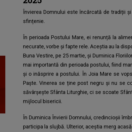
Învierea Domnului este încărcată de tradiții și
sfințenie.
În perioada Postului Mare, ei renunță la alime
necurate, vorbe și fapte rele. Aceștia au la disp
Buna Vestire, pe 25 martie, și Duminica Floriilo
mai importantă din perioada postului, fiind ma
și o inăsprire a postului. În Joia Mare se vo
Paște. Vinerea se ține post negru și nu se co
săvârșește Sfânta Liturghie, ci se scoate Sfânt
mijlocul bisericii.
În Duminica Învierii Domnului, credincioșii îmb
participa la slujbă. Ulterior, aceștia merg acas