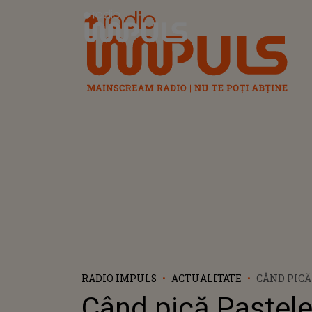
Radio Impuls
RADIO IMPULS
ACTUALITATE
CÂND PICĂ
ORTODOX Ș
Când pică Paștel
CATOLIC ÎN