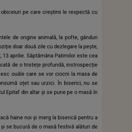
 obiceiuri pe care creștinii le respectă cu
ntele de origine animală, la pofte, gânduri
oziție doar două zile cu dezlegare la pește,
r, 13 aprilie. Săptămâna Patimilor este cea
rcată de o tristețe profundă, instrospecție
psesc ouăle care se vor ciocni la masa de
nsumă oțet sau urzici. În biserici, nu se
ul Epitaf din altar și se pune pe o masă în
racă haine noi și merg la biserică pentru a
ă și se bucură de o masă festivă alături de