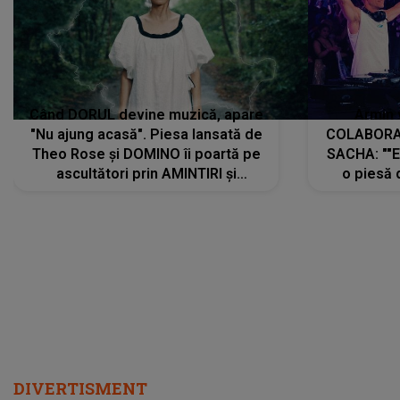
Când DORUL devine muzică, apare
Armin 
"Nu ajung acasă". Piesa lansată de
COLABORAR
Theo Rose și DOMINO îi poartă pe
SACHA: ""E
ascultători prin AMINTIRI și
o piesă 
REGĂSIRI, iar drumul emoțiilor
imediat pre
trece prin sufletul publicului:
cu mine șt
"Pentru toți cei care au plecat
păstrăm do
departe ca să le fie mai bine"
DIVERTISMENT