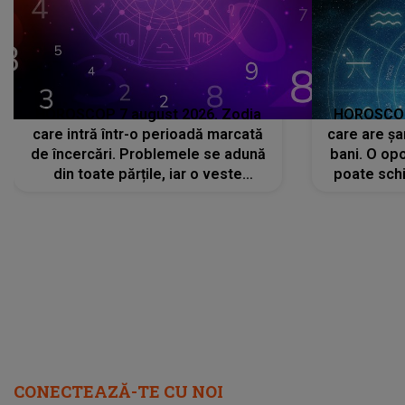
HOROSCOP 7 august 2026. Zodia
HOROSCOP 
care intră într-o perioadă marcată
care are șa
de încercări. Problemele se adună
bani. O opo
din toate părțile, iar o veste
poate schi
neașteptată îi dă planurile peste
la
cap
CONECTEAZĂ-TE CU NOI