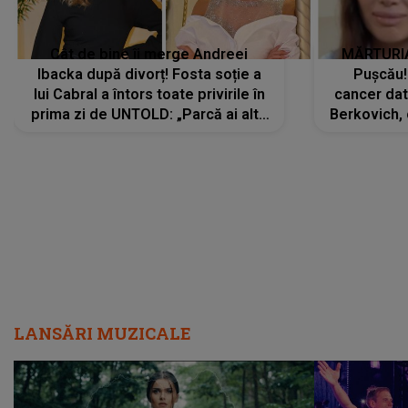
Cât de bine îi merge Andreei
MĂRTURIA
Ibacka după divorț! Fosta soție a
Pușcău!
lui Cabral a întors toate privirile în
cancer dato
prima zi de UNTOLD: „Parcă ai altă
Berkovich, 
strălucire, emani putere,
accident ru
încredere, siguranță...”
Dacă nu 
LANSĂRI MUZICALE