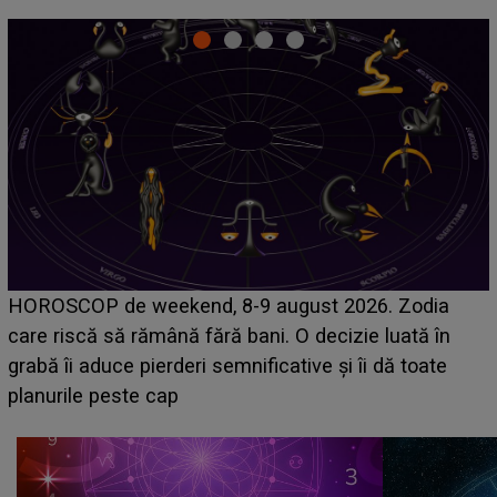
Emanuel a ținut ACEST DETALIU ASCUNS până
acum! În fața Alexandrei, concurentul din Casa Iubirii
face o MĂRTURISIRE NEAȘTEPTATĂ despre mama
sa: "I-am spus și ei în față, eu nu te iubesc pentru
că..."