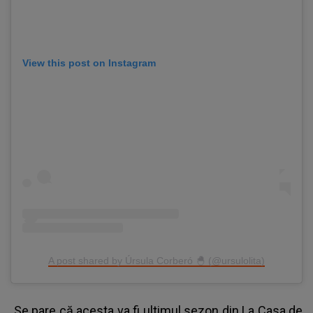
View this post on Instagram
A post shared by Úrsula Corberó 🐣 (@ursulolita)
Se pare că acesta va fi ultimul sezon din
La Casa de