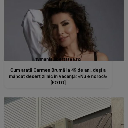
tvmania.libertatea.ro
Cum arată Carmen Brumă la 49 de ani, deși a
mâncat desert zilnic în vacanță: «Nu e noroc!»
[FOTO]