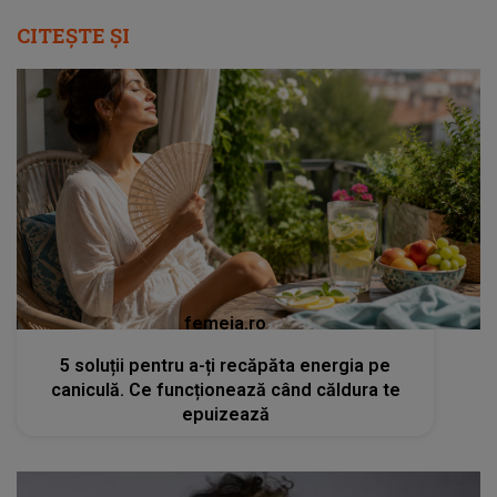
CITEȘTE ȘI
femeia.ro
5 soluții pentru a-ți recăpăta energia pe
caniculă. Ce funcționează când căldura te
epuizează