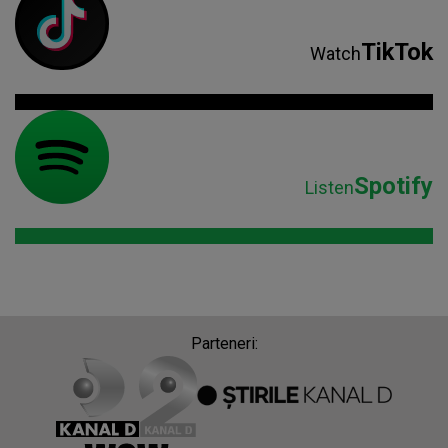
TikTok
Watch
Spotify
Listen
Parteneri: