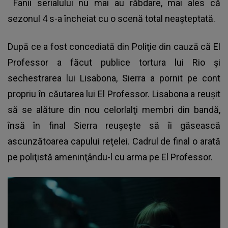
Fanii serialului nu mai au răbdare, mai ales că
sezonul 4 s-a încheiat cu o scenă total neaşteptată.
După ce a fost concediată din Poliţie din cauză că El
Professor a făcut publice tortura lui Rio şi
sechestrarea lui Lisabona, Sierra a pornit pe cont
propriu în căutarea lui El Professor. Lisabona a reuşit
să se alăture din nou celorlalţi membri din bandă,
însă în final Sierra reuşeşte să îi găsească
ascunzătoarea capului reţelei. Cadrul de final o arată
pe poliţistă ameninţându-l cu arma pe El Professor.