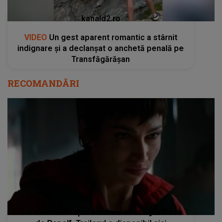
kanald2.ro
VIDEO
Un gest aparent romantic a stârnit
indignare și a declanșat o anchetă penală pe
Transfăgărășan
RECOMANDĂRI
S-a aflat când apare ultimul sezon „La Casa