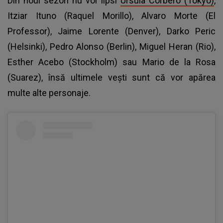
Din noul sezon nu vor lipsi
Ursula Corbero (Tokyo)
,
Itziar Ituno (Raquel Morillo), Alvaro Morte (El
Professor), Jaime Lorente (Denver), Darko Peric
(Helsinki), Pedro Alonso (Berlin), Miguel Heran (Rio),
Esther Acebo (Stockholm) sau Mario de la Rosa
(Suarez), însă ultimele veşti sunt că vor apărea
multe alte personaje.