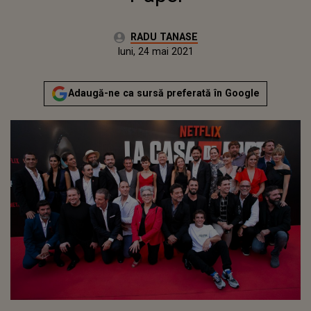
Autor:
RADU TANASE
Publicat:
luni, 12 aprilie 2021
Actualizat:
luni, 24 mai 2021
Adaugă-ne ca sursă preferată în Google