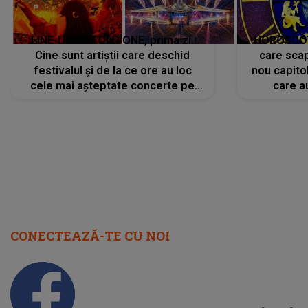
LINE-UP UNTOLD ONE, prima zi.
HOROSCOP 
Cine sunt artiștii care deschid
care scap
festivalul și de la ce ore au loc
nou capitol
cele mai așteptate concerte pe
care a
scena principală?
perioadă 
CONECTEAZĂ-TE CU NOI