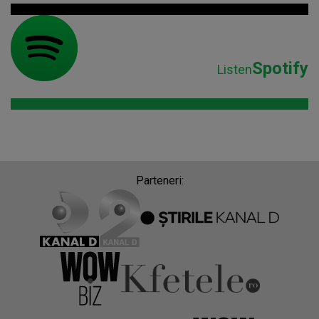
Spotify
Listen
Parteneri: