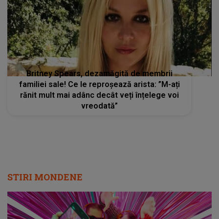
Britney Spears, dezamăgită de membrii
familiei sale! Ce le reproșează arista: ”M-ați
rănit mult mai adânc decât veți înțelege voi
vreodată”
STIRI MONDENE