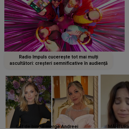
Radio Impuls cucerește tot mai mulți
ascultători: creșteri semnificative în audiență
Cât de bine îi merge Andreei
MĂRTURIA