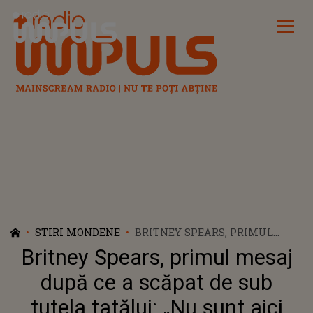
Radio Impuls
STIRI MONDENE
BRITNEY SPEARS, PRIMUL
MESAJ DUPĂ CE A SCĂPAT DE
Britney Spears, primul mesaj
SUB TUTELA TATĂLUI: „NU
SUNT AICI PENTRU A FI O
după ce a scăpat de sub
VICTIMĂ”
tutela tatălui: „Nu sunt aici