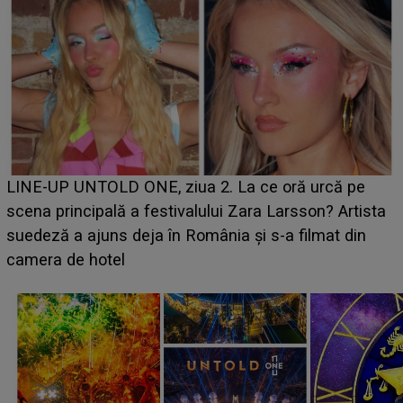
Ce a dezvăluit noua concurentă din "Casa Iubirii" l-a
luat prin surprindere pe Emanuel. CINE ESTE
BĂIATUL VIZAT de Alexandra?! Aflându-se în fața
faptului împlinit, A RECUNOSCUT IMEDIAT: "Am
avut..."