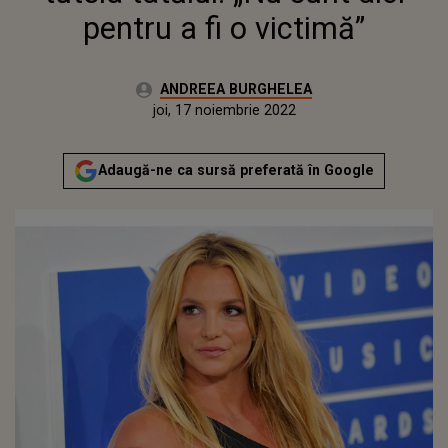
pentru a fi o victimă”
Autor:
ANDREEA BURGHELEA
Publicat:
miercuri, 17 noiembrie 2021
Actualizat:
joi, 17 noiembrie 2022
Adaugă-ne ca sursă preferată în Google