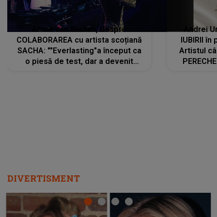
Armin van Buuren, despre
Andrei U
COLABORAREA cu artista scoțiană
IUBIRII în
SACHA: ""Everlasting"a început ca
Artistul 
o piesă de test, dar a devenit
PERECHE 
imediat preferata fanilor. Sacha și
care aleg
cu mine știam că nu am putea să o
același dr
păstrăm doar pentru noi prea mult
R
timp"
DIVERTISMENT