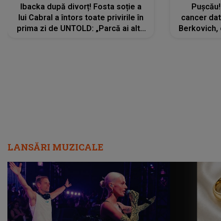
Ibacka după divorț! Fosta soție a
Pușcău!
lui Cabral a întors toate privirile în
cancer dato
prima zi de UNTOLD: „Parcă ai altă
Berkovich, 
strălucire, emani putere,
accident ru
încredere, siguranță...”
Dacă nu 
LANSĂRI MUZICALE