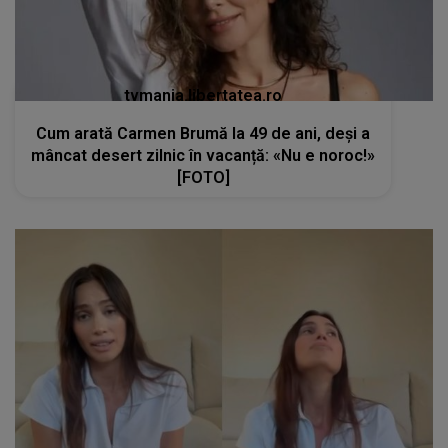
tvmania.libertatea.ro
Cum arată Carmen Brumă la 49 de ani, deși a
mâncat desert zilnic în vacanță: «Nu e noroc!»
[FOTO]