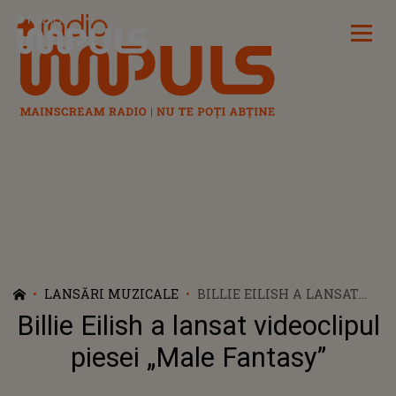
Radio Impuls
LANSĂRI MUZICALE
BILLIE EILISH A LANSAT
VIDEOCLIPUL PIESEI „MALE
Billie Eilish a lansat videoclipul
FANTASY”
piesei „Male Fantasy”