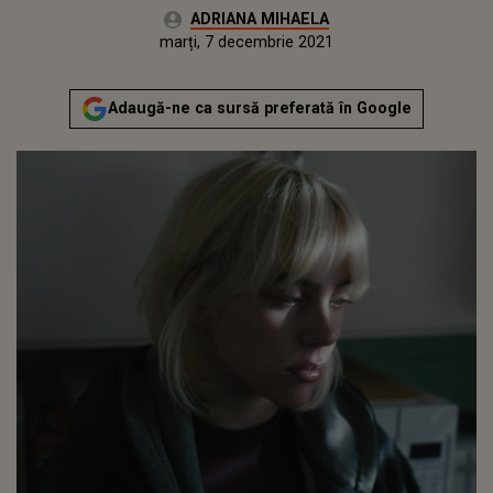
Autor:
ADRIANA MIHAELA
Publicat:
marți, 7 decembrie 2021
Actualizat:
marți, 7 decembrie 2021
Adaugă-ne ca sursă preferată în Google