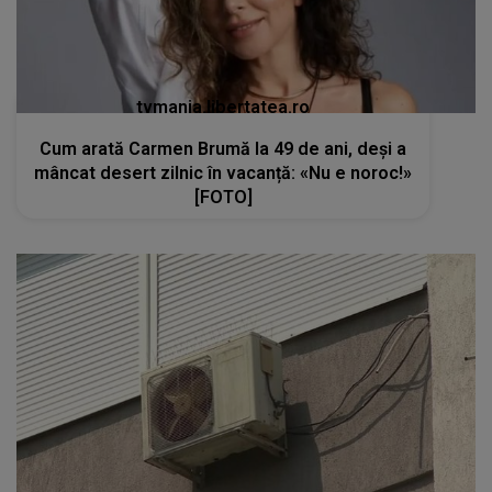
tvmania.libertatea.ro
Cum arată Carmen Brumă la 49 de ani, deși a
mâncat desert zilnic în vacanță: «Nu e noroc!»
[FOTO]