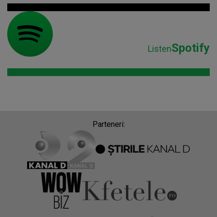
Spotify
Listen
Parteneri: