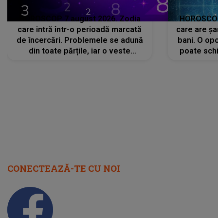
HOROSCOP 7 august 2026. Zodia
HOROSCOP 
care intră într-o perioadă marcată
care are șa
de încercări. Problemele se adună
bani. O opo
din toate părțile, iar o veste
poate schi
neașteptată îi dă planurile peste
la
cap
CONECTEAZĂ-TE CU NOI