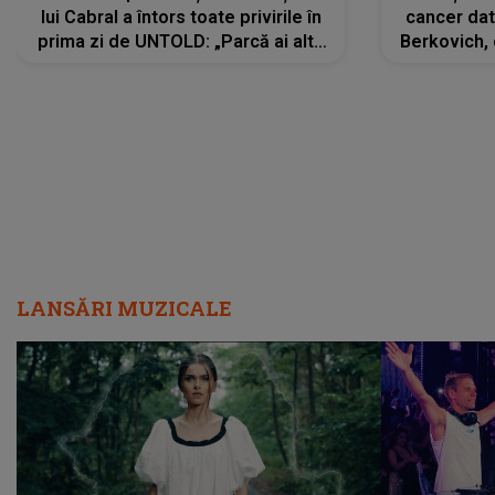
lui Cabral a întors toate privirile în
cancer dato
prima zi de UNTOLD: „Parcă ai altă
Berkovich, 
strălucire, emani putere,
accident ru
încredere, siguranță...”
Dacă nu 
LANSĂRI MUZICALE