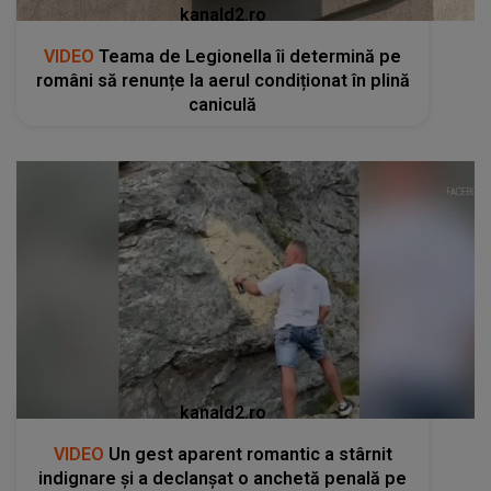
kanald2.ro
VIDEO
Teama de Legionella îi determină pe
români să renunțe la aerul condiționat în plină
caniculă
kanald2.ro
VIDEO
Un gest aparent romantic a stârnit
indignare și a declanșat o anchetă penală pe