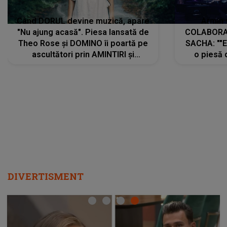
Când DORUL devine muzică, apare
Armin 
"Nu ajung acasă". Piesa lansată de
COLABORAR
Theo Rose și DOMINO îi poartă pe
SACHA: ""E
ascultători prin AMINTIRI și
o piesă 
REGĂSIRI, iar drumul emoțiilor
imediat pre
trece prin sufletul publicului:
cu mine șt
"Pentru toți cei care au plecat
păstrăm do
departe ca să le fie mai bine"
DIVERTISMENT