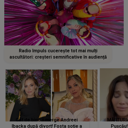
Radio Impuls cucerește tot mai mulți
ascultători: creșteri semnificative în audiență
Cât de bine îi merge Andreei
MĂRTURIA
Ibacka după divorț! Fosta soție a
Pușcău!