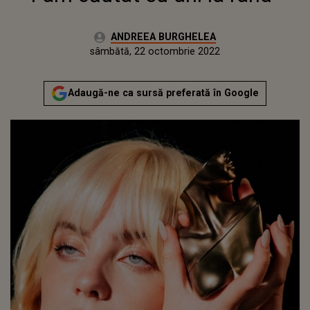
Autor:
ANDREEA BURGHELEA
Publicat:
vineri, 22 octombrie 2021
Actualizat:
sâmbătă, 22 octombrie 2022
Adaugă-ne ca sursă preferată în Google