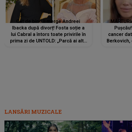
Cât de bine îi merge Andreei
MĂRTURIA
Ibacka după divorț! Fosta soție a
Pușcău!
lui Cabral a întors toate privirile în
cancer dato
prima zi de UNTOLD: „Parcă ai altă
Berkovich, 
strălucire, emani putere,
accident ru
încredere, siguranță...”
Dacă nu 
LANSĂRI MUZICALE