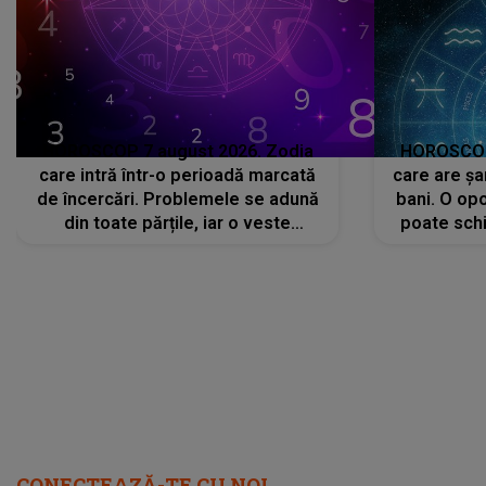
HOROSCOP 7 august 2026. Zodia
HOROSCOP 
care intră într-o perioadă marcată
care are șa
de încercări. Problemele se adună
bani. O opo
din toate părțile, iar o veste
poate schi
neașteptată îi dă planurile peste
la
cap
CONECTEAZĂ-TE CU NOI