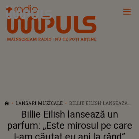
Radio Impuls
LANSĂRI MUZICALE
BILLIE EILISH LANSEAZĂ
UN PARFUM: „ESTE
Billie Eilish lansează un
MIROSUL PE CARE L-AM
CĂUTAT EU ANI LA RÂND”
parfum: „Este mirosul pe care
l-am căutat eu ani la rând”