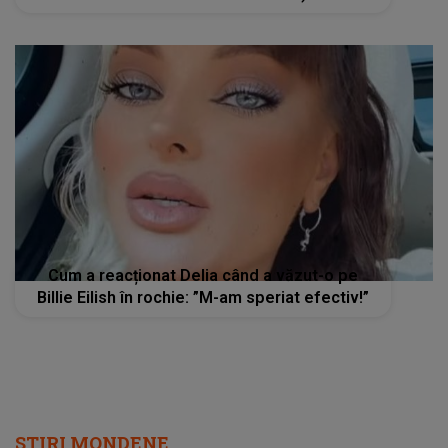
Cum a reacționat Delia când a văzut-o pe
Billie Eilish în rochie: ”M-am speriat efectiv!”
STIRI MONDENE