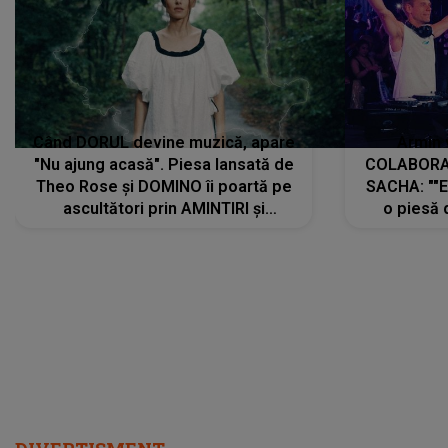
Când DORUL devine muzică, apare
Armin 
"Nu ajung acasă". Piesa lansată de
COLABORAR
Theo Rose și DOMINO îi poartă pe
SACHA: ""E
ascultători prin AMINTIRI și
o piesă 
REGĂSIRI, iar drumul emoțiilor
imediat pre
trece prin sufletul publicului:
cu mine șt
"Pentru toți cei care au plecat
păstrăm do
departe ca să le fie mai bine"