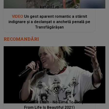
kanald2.ro
VIDEO
Un gest aparent romantic a stârnit
indignare și a declanșat o anchetă penală pe
Transfăgărășan
RECOMANDĂRI
VIDEOCLIP: Billie Eilish - No Time To Die (Live
From Life Is Beautiful 2021)