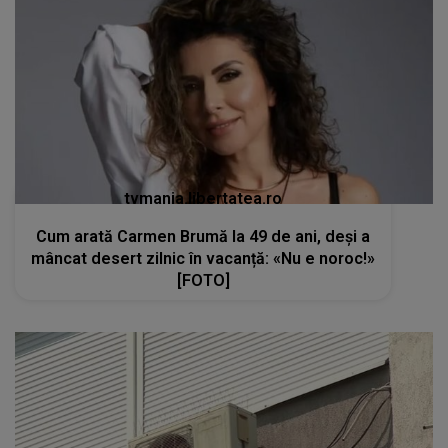
tvmania.libertatea.ro
Cum arată Carmen Brumă la 49 de ani, deși a
mâncat desert zilnic în vacanță: «Nu e noroc!»
[FOTO]