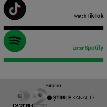
TikTok
Watch
Spotify
Listen
Parteneri: