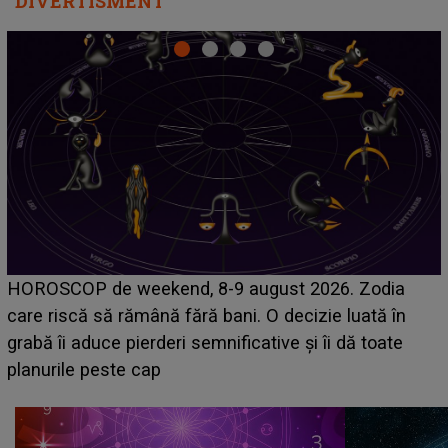
DIVERTISMENT
Emanuel a ținut A
end, 8-9 august 2026. Zodia
acum! În fața Alexand
ă fără bani. O decizie luată în
face o MĂRTURISI
eri semnificative și îi dă toate
sa: "I-am spus și ei 
că..."