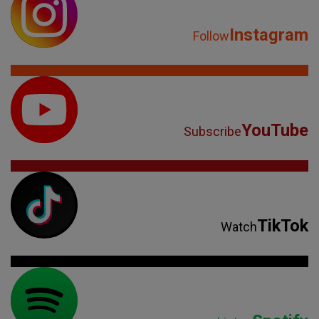
Instagram
Follow
YouTube
Subscribe
TikTok
Watch