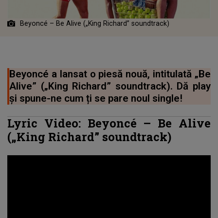
Beyoncé – Be Alive („King Richard” soundtrack)
Beyoncé a lansat o piesă nouă, intitulată „Be
Alive” („King Richard” soundtrack). Dă play
și spune-ne cum ți se pare noul single!
Lyric Video:
Beyoncé
–
Be Alive
(„King Richard” soundtrack)