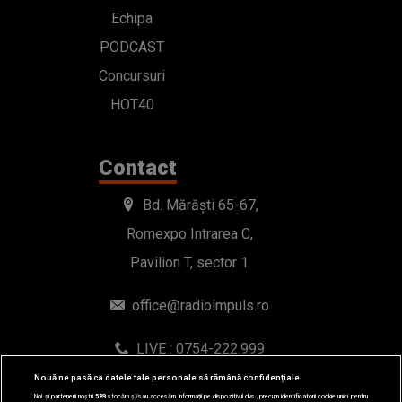
Echipa
PODCAST
Concursuri
HOT40
Contact
Bd. Mărăști 65-67,
Romexpo Intrarea C,
Pavilion T, sector 1
office@radioimpuls.ro
LIVE : 0754-222.999
WhatsApp: 0754-222.999
Nouă ne pasă ca datele tale personale să rămână confidențiale
Noi și partenerii noștri
589
stocăm și/sau accesăm informații pe dispozitivul dvs., precum identificatorii cookie unici pentru