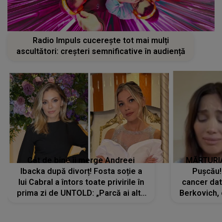
Radio Impuls cucerește tot mai mulți
ascultători: creșteri semnificative în audiență
Cât de bine îi merge Andreei
MĂRTURIA
Ibacka după divorț! Fosta soție a
Pușcău!
lui Cabral a întors toate privirile în
cancer dato
prima zi de UNTOLD: „Parcă ai altă
Berkovich, 
strălucire, emani putere,
accident ru
încredere, siguranță...”
Dacă nu 