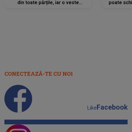
din toate părțile, iar o veste
poate schi
neașteptată îi dă planurile peste
la
cap
CONECTEAZĂ-TE CU NOI
Facebook
Like