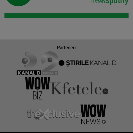
Spotify
Listen
Parteneri: