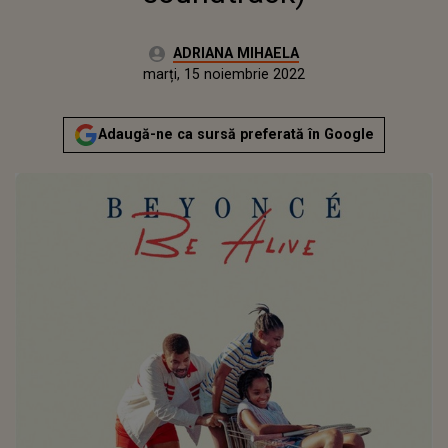
Autor:
ADRIANA MIHAELA
Publicat:
luni, 15 noiembrie 2021
Actualizat:
marți, 15 noiembrie 2022
Adaugă-ne ca sursă preferată în Google