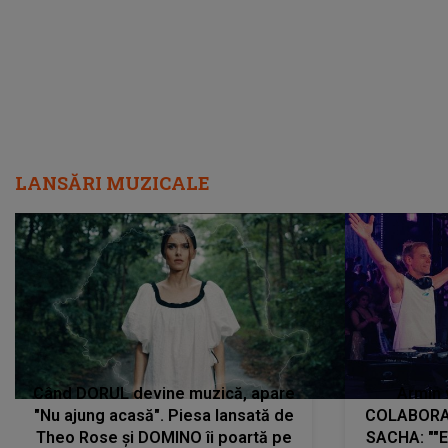
LANSĂRI MUZICALE
Când DORUL devine muzică, apare
Armin 
"Nu ajung acasă". Piesa lansată de
COLABORAR
Theo Rose și DOMINO îi poartă pe
SACHA: ""E