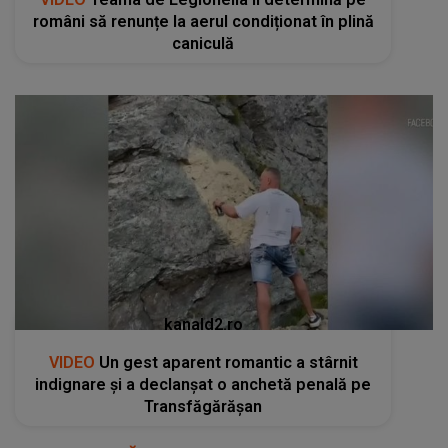
români să renunțe la aerul condiționat în plină
caniculă
kanald2.ro
VIDEO
Un gest aparent romantic a stârnit
indignare și a declanșat o anchetă penală pe
Transfăgărășan