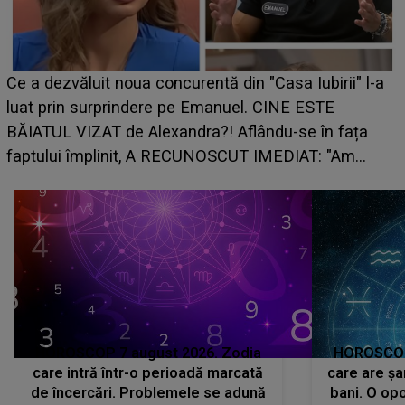
Ce a dezvăluit noua concurentă din "Casa Iubirii" l-a
luat prin surprindere pe Emanuel. CINE ESTE
BĂIATUL VIZAT de Alexandra?! Aflându-se în fața
faptului împlinit, A RECUNOSCUT IMEDIAT: "Am
avut..."
HOROSCOP 7 august 2026. Zodia
HOROSCOP 
care intră într-o perioadă marcată
care are șa
de încercări. Problemele se adună
bani. O opo