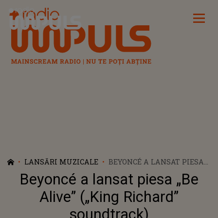
Radio Impuls
LANSĂRI MUZICALE
BEYONCÉ A LANSAT PIESA
„BE ALIVE” („KING RICHARD”
Beyoncé a lansat piesa „Be
SOUNDTRACK)
Alive” („King Richard”
soundtrack)