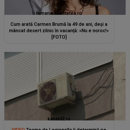
tvmania.libertatea.ro
Cum arată Carmen Brumă la 49 de ani, deși a
mâncat desert zilnic în vacanță: «Nu e noroc!»
[FOTO]
kanald2.ro
VIDEO
Teama de Legionella îi determină pe