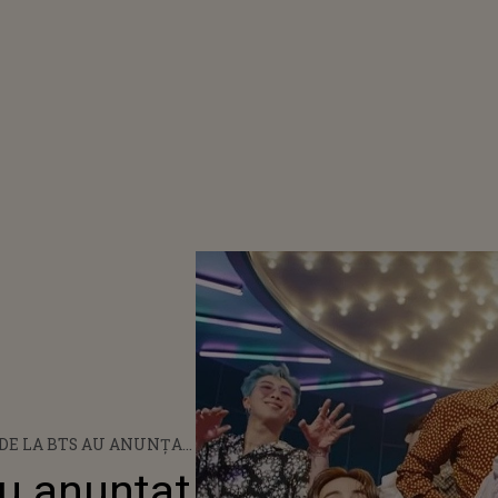
 DE LA BTS AU ANUNȚAT
ALBUM, CARE VA SOSI
au anunțat
 IUNIE 2022