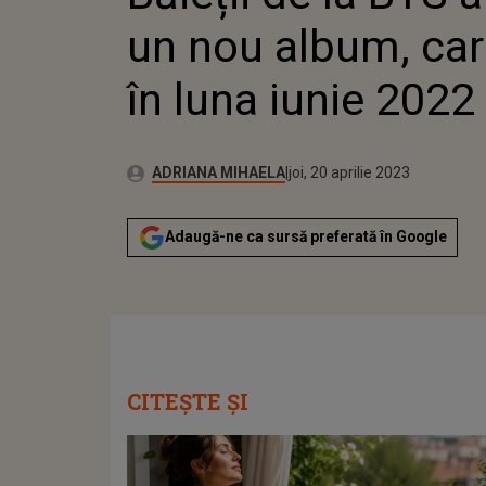
un nou album, car
în luna iunie 2022
Publicat:
Autor:
miercuri, 20 aprilie 2022
Actualizat:
ADRIANA MIHAELA
joi, 20 aprilie 2023
Adaugă-ne ca sursă preferată în Google
CITEȘTE ȘI