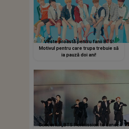
Veste proastă pentru fanii BTS!
Motivul pentru care trupa trebuie să
ia pauză doi ani!
Concertul „BTS Permission to dance