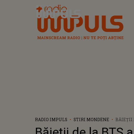
Radio Impuls
RADIO IMPULS
STIRI MONDENE
BĂIEȚII
UN NOU 
Băieții de la BTS 
ÎN LUNA