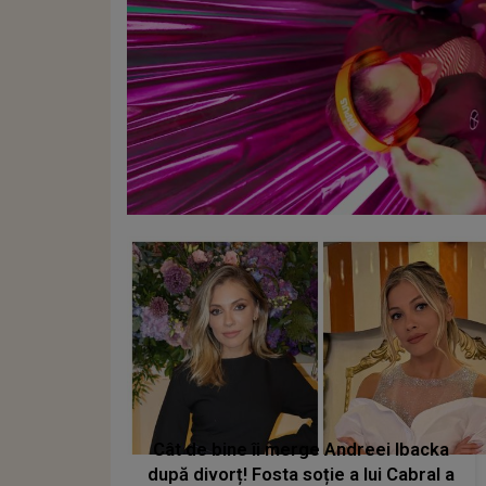
Cât de bine îi merge Andreei Ibacka
după divorț! Fosta soție a lui Cabral a