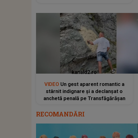
kanald2.ro
VIDEO
Un gest aparent romantic a
stârnit indignare și a declanșat o
anchetă penală pe Transfăgărășan
RECOMANDĂRI