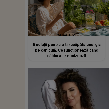
femeia.ro
5 soluții pentru a-ți recăpăta energia
pe caniculă. Ce funcționează când
căldura te epuizează