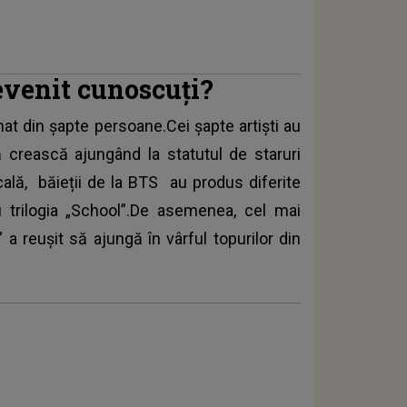
evenit cunoscuți?
t din șapte persoane.Cei șapte artiști au
 crească ajungând la statutul de staruri
icală,
băieții de la BTS
au produs diferite
 trilogia „School”.De asemenea, cel mai
 a reușit să ajungă în vârful topurilor din